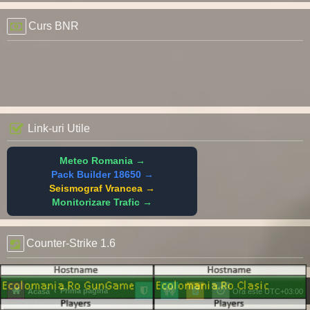
Curs BNR
Link-uri Utile
Meteo Romania →
Pack Builder 18650 →
Seismograf Vrancea →
Monitorizare Trafic →
Counter-Strike 1.6
Prima pagină
Acasă
Ora este
UTC+03:00