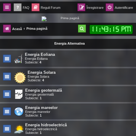
FAQ
Reguli Forum
Înregistrare
Autentificare
Forum Ecolomania™®
11
:
43
:
16 PM
C
Prima pagină
Acasă
-= Idei pentru viitor =-
ă
Energia Alternativa
u
t
Energia Eoliana
Energia Eoliana
a
Subiecte:
4
r
Energia Solara
Energia Solara
e
Subiecte:
4
Energia geotermală
Energia geotermală
Subiecte:
1
Energia mareelor
Energia mareelor
Subiecte:
1
Energia hidroelectrică
Energia hidroelectrică
Subiecte:
1