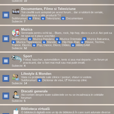
Subiecte:
10
Documentare, Filme si Televiziune
Toti cinefilii sunt asteptati pe acest forum... dar si iubitorii de seriale,
documentare si alte productii TV
Subforumuri:
Filme
,
Televiziune
,
Documentare
Subiecte:
7
Muzica
Serenada pentru ochii tai... Blues, rock, hip-hop, disco s.a.m.d. Aici poti sa
ne spui ce-ti place urechilor.
Subforumuri:
Muzica Populara
,
Muzica Orientala
,
Muzica Balcanica
,
Muzica Tiganeasca
,
Manele
,
Hip-Hop, Rap
,
House, Techno,
Trance, Electro
,
Pop, Dance, Disco, Oldies
,
AMALGAM
Subiecte:
52
Sport
Fotbal, baschet, automobilism, tenis si asa mai departe... un forum pt
practicanti, dar si fani mai mult sau mai putin inraiti.
Subiecte:
4
Lifestyle & Monden
Viata cu problemele sale zilnice / ponturi, sfaturi si vedete.
Subforumuri:
Dictionar de vise
,
Horoscop zilnic
Subiecte:
14
Discutii generale
Aici vorbim despre toate subiectele ce nu se incadreaza in celelalte
forumuri
Subiecte:
5
Biblioteca virtuală
O bibliotecă digitală este un tip de bibliotecă în care sunt adunate diverse