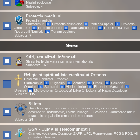
Masini ecologice
Subiecte:
4
Protectia mediului
Protectia mediului
Subforumuri:
Protectia animalelor
,
Protectia apelor
,
Protectia
atmosferei
,
Protectia solului
,
Reciclare deseuri
,
Resurse naturale
,
Rezervatii Naturale
,
Turism ecologic
Subiecte:
7
Diverse
Stiri, actualitati, informatii
Stiri si barfe din viata interna si internationala
Subiecte:
1078
Religia si spiritualitata crestinului Ortodox
Universul Credintei Ortodoxe
Subforumuri:
Rugaciuni
,
Acatiste
,
Predici
,
Calendar
Ortodox
,
Sarbatori
,
Vietile sfintilor
,
Biserici si Manastiri
,
Diverse
,
Mic Dictionar Ortodox
,
Biblia Ortodoxa
,
Radio Doxologia
Subiecte:
135
Stiinta
Discutii despre fenomene stiintifice, teorii, teste, experimente,
descoperiri, astronomie, chimie, biologie..., Brainiacs, Vanatori de mituri.
teste si intampalari in urma unui experiment......
Subiecte:
28
GSM - CDMA si Telecomunicatii
Orange, Vodafone, Cosmote, ZAPP, UPC, Romtelecom, RCS & RDS, Alti
provideri, Diverse