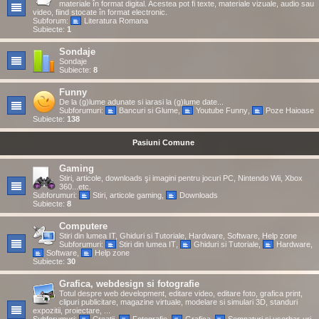
materiale în format digital. Acestea pot fi texte, materiale vizuale, audio sau
video, fiind stocate în format electronic.
Subforum:
Literatura Romana
Subiecte:
1
Sondaje
Sondaje
Subiecte:
8
Funny
De la (g)lume adunate si iarasi la (g)lume date...
Subforumuri:
Bancuri si Glume
,
Youtube Funny
,
Poze Haioase
Subiecte:
138
Pasiuni Comune
Gaming
Stiri, articole, downloads şi imagini pentru jocuri PC, Nintendo Wii, Xbox
360...etc.
Subforumuri:
Stiri, articole gaming
,
Downloads
Subiecte:
8
Computere
Stiri din lumea IT, Ghiduri si Tutoriale, Hardware, Software, Help zone
Subforumuri:
Stiri din lumea IT
,
Ghiduri si Tutoriale
,
Hardware
,
Software
,
Help zone
Subiecte:
30
Grafica, webdesign si fotografie
Totul despre web development, editare video, editare foto, grafica print,
clipuri publicitare, magazine virtuale, modelare si simulari 3D, standuri
expozitii, proiectare, ...