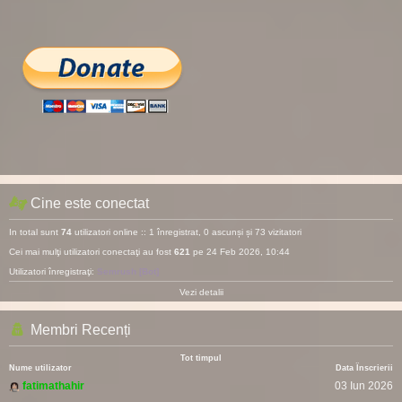
Cine este conectat
In total sunt
74
utilizatori online :: 1 înregistrat, 0 ascunși și 73 vizitatori
Cei mai mulţi utilizatori conectaţi au fost
621
pe 24 Feb 2026, 10:44
Utilizatori înregistraţi:
Semrush [Bot]
Vezi detalii
Membri Recenți
Tot timpul
Nume utilizator
Data Înscrierii
fatimathahir
03 Iun 2026