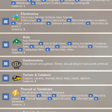
Subforumuri:
Creatii
,
Fotografie
,
Grafica
,
Semnaturi si userbar-uri
,
Webdesign
,
Regulament Grafica, webdesign si fotografie
Subiecte:
1
Electronica
Electronica Montaje Scheme Ideei Trasnite
Subforumuri:
Scheme electronice
,
Electronica pentru incepatori
,
Topic pentru Depanatori
,
Software pentru electronica
,
Electronica de
la A la Z
Subiecte:
5
Auto
Auto Romania
Subforumuri:
Auto & Moto News
,
News Accidente & Incidente
Auto
,
Jurnalul de bord
,
Legislatia Auto Rutiera
,
Chestionare
Auto
,
Tuning Auto Moto
,
Service Auto -Moto
Subiecte:
1
Gastronomia
Totul despre arta gatitului. Retete, discutii despre mancarurile preferate
Turism & Calatorii
Calatorii, vacante, drumetii, litoral, delta, munte, alpinism...
Subiecte:
1
Pescuit si Vanatoare
Discutii despre Pescuit si Vanatoare
Subforumuri:
Pescuit
,
Echipamente si accesorii
,
Pescuit la
rapitori
,
Pescuit Stationar
,
Specii de pesti
,
Informatii utile
,
Vanatoare
Subiecte:
1