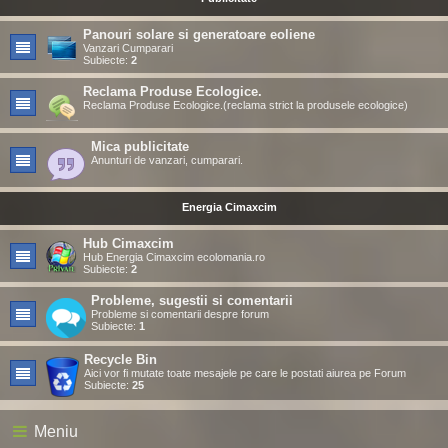
Panouri solare si generatoare eoliene
Vanzari Cumparari
Subiecte:
2
Reclama Produse Ecologice.
Reclama Produse Ecologice.(reclama strict la produsele ecologice)
Mica publicitate
Anunturi de vanzari, cumparari.
Energia Cimaxcim
Hub Cimaxcim
Hub Energia Cimaxcim ecolomania.ro
Subiecte:
2
Probleme, sugestii si comentarii
Probleme si comentarii despre forum
Subiecte:
1
Recycle Bin
Aici vor fi mutate toate mesajele pe care le postati aiurea pe Forum
Subiecte:
25
Meniu