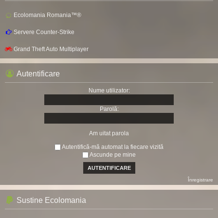
Ecolomania Romania™®
Servere Counter-Strike
Grand Theft Auto Multiplayer
Autentificare
Nume utilizator:
Parolă:
Am uitat parola
Autentifică-mă automat la fiecare vizită
Ascunde pe mine
Înregistrare
Sustine Ecolomania