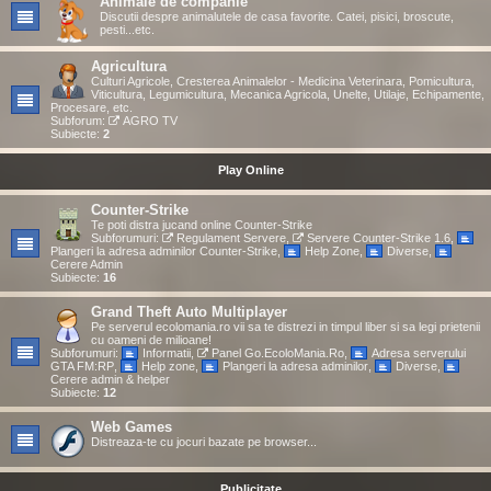
Animale de companie
Discutii despre animalutele de casa favorite. Catei, pisici, broscute,
pesti...etc.
Agricultura
Culturi Agricole, Cresterea Animalelor - Medicina Veterinara, Pomicultura,
Viticultura, Legumicultura, Mecanica Agricola, Unelte, Utilaje, Echipamente,
Procesare, etc.
Subforum:
AGRO TV
Subiecte:
2
Play Online
Counter-Strike
Te poti distra jucand online Counter-Strike
Subforumuri:
Regulament Servere
,
Servere Counter-Strike 1.6
,
Plangeri la adresa adminilor Counter-Strike
,
Help Zone
,
Diverse
,
Cerere Admin
Subiecte:
16
Grand Theft Auto Multiplayer
Pe serverul ecolomania.ro vii sa te distrezi in timpul liber si sa legi prietenii
cu oameni de milioane!
Subforumuri:
Informatii
,
Panel Go.EcoloMania.Ro
,
Adresa serverului
GTA FM:RP
,
Help zone
,
Plangeri la adresa adminilor
,
Diverse
,
Cerere admin & helper
Subiecte:
12
Web Games
Distreaza-te cu jocuri bazate pe browser...
Publicitate