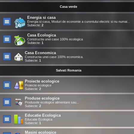
Casa verde
Energia si casa
Energia si casa, Moduri de economie a curentului electric si nu numai...
Subiecte:
2
Casa Ecologica
Constructia unei case 100% ecologica
Subiecte:
1
Casa Economica
Constructia unei case 100% economica.
Subiecte:
1
Salvati Romania
Proiecte ecologice
Proiecte ecologice
Subiecte:
2
Produse ecologice
Produsele ecologice alimentare sau...
Subiecte:
2
Educatie Ecologica
Educatie Ecologica
Subiecte:
1
Masini ecologice