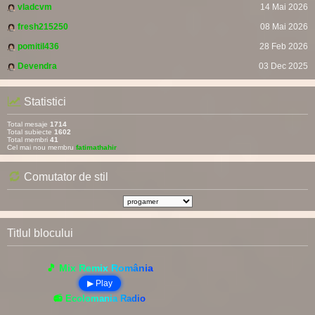
vladcvm
14 Mai 2026
fresh215250
08 Mai 2026
pomitil436
28 Feb 2026
Devendra
03 Dec 2025
Statistici
Total mesaje
1714
Total subiecte
1602
Total membri
41
Cel mai nou membru
fatimathahir
Comutator de stil
Titlul blocului
🎵 Mix Remix România
▶ Play
📻 Ecolomania Radio