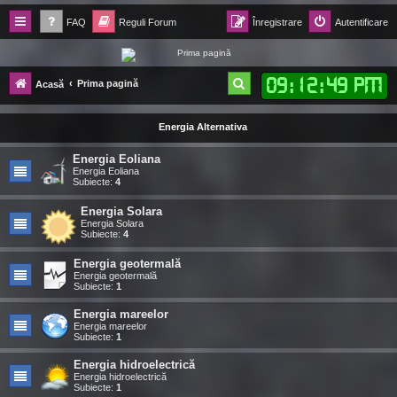
FAQ
Reguli Forum
Înregistrare
Autentificare
Forum Ecolomania™®
09
:
12
:
50 PM
C
Prima pagină
Acasă
-= Idei pentru viitor =-
ă
Energia Alternativa
u
t
Energia Eoliana
Energia Eoliana
a
Subiecte:
4
r
Energia Solara
Energia Solara
e
Subiecte:
4
Energia geotermală
Energia geotermală
Subiecte:
1
Energia mareelor
Energia mareelor
Subiecte:
1
Energia hidroelectrică
Energia hidroelectrică
Subiecte:
1