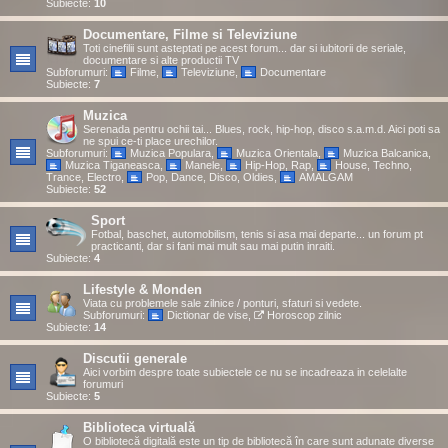
Subiecte:
10
Documentare, Filme si Televiziune
Toti cinefilii sunt asteptati pe acest forum... dar si iubitorii de seriale,
documentare si alte productii TV
Subforumuri:
Filme
,
Televiziune
,
Documentare
Subiecte:
7
Muzica
Serenada pentru ochii tai... Blues, rock, hip-hop, disco s.a.m.d. Aici poti sa
ne spui ce-ti place urechilor.
Subforumuri:
Muzica Populara
,
Muzica Orientala
,
Muzica Balcanica
,
Muzica Tiganeasca
,
Manele
,
Hip-Hop, Rap
,
House, Techno,
Trance, Electro
,
Pop, Dance, Disco, Oldies
,
AMALGAM
Subiecte:
52
Sport
Fotbal, baschet, automobilism, tenis si asa mai departe... un forum pt
practicanti, dar si fani mai mult sau mai putin inraiti.
Subiecte:
4
Lifestyle & Monden
Viata cu problemele sale zilnice / ponturi, sfaturi si vedete.
Subforumuri:
Dictionar de vise
,
Horoscop zilnic
Subiecte:
14
Discutii generale
Aici vorbim despre toate subiectele ce nu se incadreaza in celelalte
forumuri
Subiecte:
5
Biblioteca virtuală
O bibliotecă digitală este un tip de bibliotecă în care sunt adunate diverse