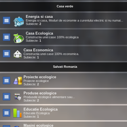
Casa verde
Energia si casa
Energia si casa, Moduri de economie a curentului electric si nu numai...
Subiecte:
2
Casa Ecologica
Constructia unei case 100% ecologica
Subiecte:
1
Casa Economica
Constructia unei case 100% economica.
Subiecte:
1
Salvati Romania
Proiecte ecologice
Proiecte ecologice
Subiecte:
2
Produse ecologice
Produsele ecologice alimentare sau...
Subiecte:
2
Educatie Ecologica
Educatie Ecologica
Subiecte:
1
Masini ecologice