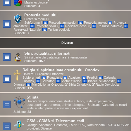
Masini ecologice
Subiecte:
4
Protectia mediului
Protectia mediului
Subforumuri:
Protectia animalelor
,
Protectia apelor
,
Protectia
atmosferei
,
Protectia solului
,
Reciclare deseuri
,
Resurse naturale
,
Rezervatii Naturale
,
Turism ecologic
Subiecte:
7
Diverse
Stiri, actualitati, informatii
Stiri si barfe din viata interna si internationala
Subiecte:
1078
Religia si spiritualitata crestinului Ortodox
Universul Credintei Ortodoxe
Subforumuri:
Rugaciuni
,
Acatiste
,
Predici
,
Calendar
Ortodox
,
Sarbatori
,
Vietile sfintilor
,
Biserici si Manastiri
,
Diverse
,
Mic Dictionar Ortodox
,
Biblia Ortodoxa
,
Radio Doxologia
Subiecte:
135
Stiinta
Discutii despre fenomene stiintifice, teorii, teste, experimente,
descoperiri, astronomie, chimie, biologie..., Brainiacs, Vanatori de mituri.
teste si intampalari in urma unui experiment......
Subiecte:
28
GSM - CDMA si Telecomunicatii
Orange, Vodafone, Cosmote, ZAPP, UPC, Romtelecom, RCS & RDS, Alti
provideri, Diverse