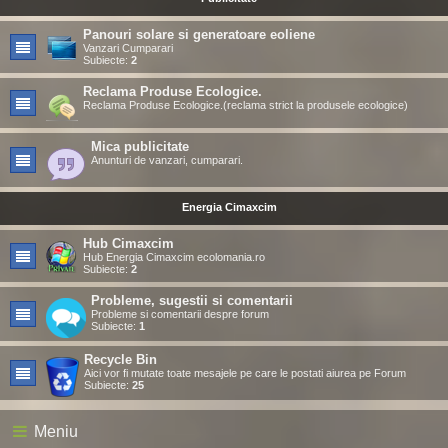
Panouri solare si generatoare eoliene
Vanzari Cumparari
Subiecte:
2
Reclama Produse Ecologice.
Reclama Produse Ecologice.(reclama strict la produsele ecologice)
Mica publicitate
Anunturi de vanzari, cumparari.
Energia Cimaxcim
Hub Cimaxcim
Hub Energia Cimaxcim ecolomania.ro
Subiecte:
2
Probleme, sugestii si comentarii
Probleme si comentarii despre forum
Subiecte:
1
Recycle Bin
Aici vor fi mutate toate mesajele pe care le postati aiurea pe Forum
Subiecte:
25
Meniu