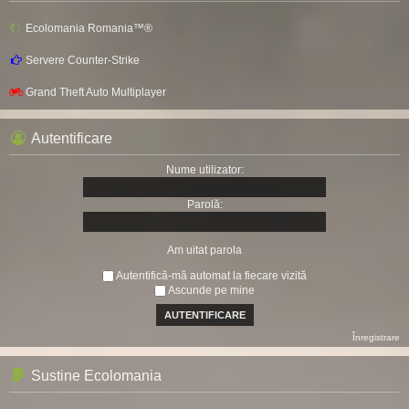
Ecolomania Romania™®
Servere Counter-Strike
Grand Theft Auto Multiplayer
Autentificare
Nume utilizator:
Parolă:
Am uitat parola
Autentifică-mă automat la fiecare vizită
Ascunde pe mine
Înregistrare
Sustine Ecolomania