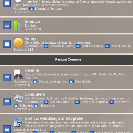
materiale în format digital. Acestea pot fi texte, materiale vizuale, audio sau
video, fiind stocate în format electronic.
Subforum:
Literatura Romana
Subiecte:
1
Sondaje
Sondaje
Subiecte:
8
Funny
De la (g)lume adunate si iarasi la (g)lume date...
Subforumuri:
Bancuri si Glume
,
Youtube Funny
,
Poze Haioase
Subiecte:
138
Pasiuni Comune
Gaming
Stiri, articole, downloads şi imagini pentru jocuri PC, Nintendo Wii, Xbox
360...etc.
Subforumuri:
Stiri, articole gaming
,
Downloads
Subiecte:
8
Computere
Stiri din lumea IT, Ghiduri si Tutoriale, Hardware, Software, Help zone
Subforumuri:
Stiri din lumea IT
,
Ghiduri si Tutoriale
,
Hardware
,
Software
,
Help zone
Subiecte:
30
Grafica, webdesign si fotografie
Totul despre web development, editare video, editare foto, grafica print,
clipuri publicitare, magazine virtuale, modelare si simulari 3D, standuri
expozitii, proiectare, ...