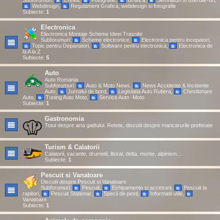
Subforumuri:
Creatii
,
Fotografie
,
Grafica
,
Semnaturi si userbar-uri
,
Webdesign
,
Regulament Grafica, webdesign si fotografie
Subiecte:
1
Electronica
Electronica Montaje Scheme Ideei Trasnite
Subforumuri:
Scheme electronice
,
Electronica pentru incepatori
,
Topic pentru Depanatori
,
Software pentru electronica
,
Electronica de
la A la Z
Subiecte:
5
Auto
Auto Romania
Subforumuri:
Auto & Moto News
,
News Accidente & Incidente
Auto
,
Jurnalul de bord
,
Legislatia Auto Rutiera
,
Chestionare
Auto
,
Tuning Auto Moto
,
Service Auto -Moto
Subiecte:
1
Gastronomia
Totul despre arta gatitului. Retete, discutii despre mancarurile preferate
Turism & Calatorii
Calatorii, vacante, drumetii, litoral, delta, munte, alpinism...
Subiecte:
1
Pescuit si Vanatoare
Discutii despre Pescuit si Vanatoare
Subforumuri:
Pescuit
,
Echipamente si accesorii
,
Pescuit la
rapitori
,
Pescuit Stationar
,
Specii de pesti
,
Informatii utile
,
Vanatoare
Subiecte:
1