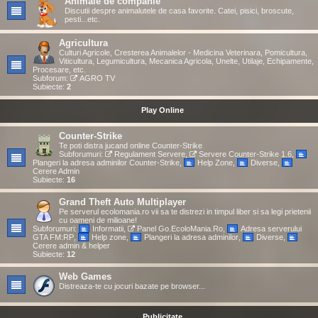
Animale de companie
Discutii despre animalutele de casa favorite. Catei, pisici, broscute,
pesti...etc.
Agricultura
Culturi Agricole, Cresterea Animalelor - Medicina Veterinara, Pomicultura,
Viticultura, Legumicultura, Mecanica Agricola, Unelte, Utilaje, Echipamente,
Procesare, etc.
Subforum:
AGRO TV
Subiecte:
2
Play Online
Counter-Strike
Te poti distra jucand online Counter-Strike
Subforumuri:
Regulament Servere
,
Servere Counter-Strike 1.6
,
Plangeri la adresa adminilor Counter-Strike
,
Help Zone
,
Diverse
,
Cerere Admin
Subiecte:
16
Grand Theft Auto Multiplayer
Pe serverul ecolomania.ro vii sa te distrezi in timpul liber si sa legi prietenii
cu oameni de milioane!
Subforumuri:
Informatii
,
Panel Go.EcoloMania.Ro
,
Adresa serverului
GTA FM:RP
,
Help zone
,
Plangeri la adresa adminilor
,
Diverse
,
Cerere admin & helper
Subiecte:
12
Web Games
Distreaza-te cu jocuri bazate pe browser...
Publicitate