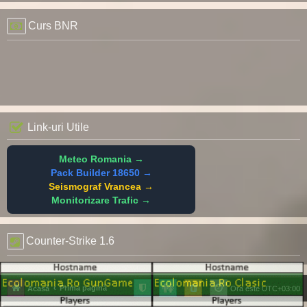
Curs BNR
Link-uri Utile
Meteo Romania →
Pack Builder 18650 →
Seismograf Vrancea →
Monitorizare Trafic →
Counter-Strike 1.6
Prima pagină
Acasă
Ora este
UTC+03:00