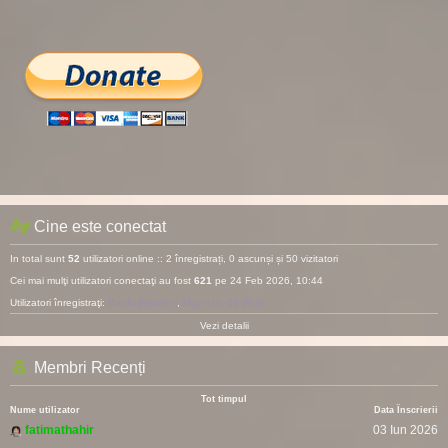
Cine este conectat
In total sunt
52
utilizatori online :: 2 înregistrați, 0 ascunși și 50 vizitatori
Cei mai mulţi utilizatori conectaţi au fost
621
pe 24 Feb 2026, 10:44
Utilizatori înregistraţi:
Baidu [Spider]
,
Majestic-12 [Bot]
Vezi detalii
Membri Recenți
Tot timpul
Nume utilizator
Data Înscrierii
fatimathahir
03 Iun 2026