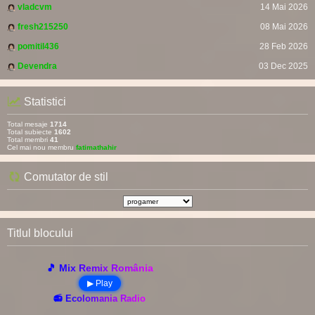
vladcvm
14 Mai 2026
fresh215250
08 Mai 2026
pomitil436
28 Feb 2026
Devendra
03 Dec 2025
Statistici
Total mesaje
1714
Total subiecte
1602
Total membri
41
Cel mai nou membru
fatimathahir
Comutator de stil
Titlul blocului
🎵 Mix Remix România
▶ Play
📻 Ecolomania Radio