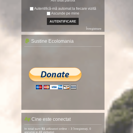
Am uitat parola
Autentifică-mă automat la fiecare vizită
Ascunde pe mine
Înregistrare
Sustine Ecolomania
Cine este conectat
In total sunt
51
utilizatori online :: 3 înregistrați, 0
ascunși și 48 vizitatori