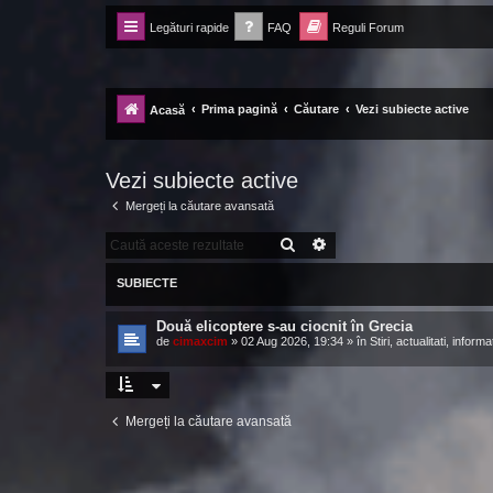
Legături rapide
FAQ
Reguli Forum
Forum Ecolomania™®
-= Idei pentru viitor =-
Prima pagină
Căutare
Vezi subiecte active
Acasă
Vezi subiecte active
Mergeți la căutare avansată
CĂUTARE
CĂUTARE AVANSATĂ
SUBIECTE
Două elicoptere s-au ciocnit în Grecia
de
cimaxcim
»
02 Aug 2026, 19:34
» în
Stiri, actualitati, informat
Mergeți la căutare avansată