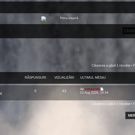
Căutarea a găsit 1 rezultat •
RĂSPUNSURI
VIZUALIZĂRI
ULTIMUL MESAJ
de
cimaxcim
0
43
02 Aug 2026, 19:34
ii
Căutarea a găsit 1 rezultat •
MER