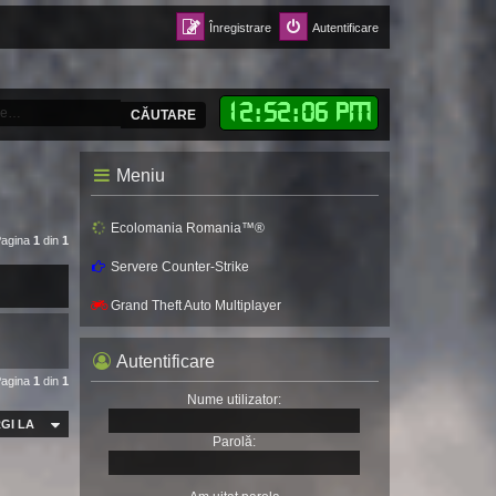
Înregistrare
Autentificare
12
:
52
:
08 PM
CĂUTARE
Meniu
Ecolomania Romania™®
 Pagina
1
din
1
Servere Counter-Strike
Grand Theft Auto Multiplayer
Autentificare
 Pagina
1
din
1
Nume utilizator:
GI LA
Parolă: