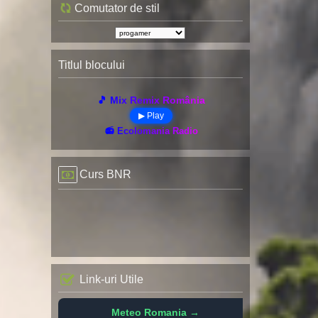
Comutator de stil
Titlul blocului
🎵 Mix Remix România
▶ Play
📻 Ecolomania Radio
Curs BNR
Link-uri Utile
Meteo Romania →