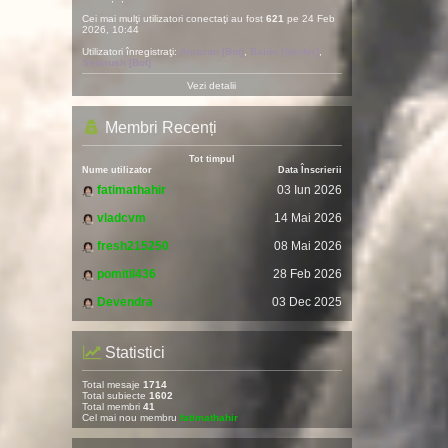
Cei mai mulţi utilizatori conectaţi au fost
621
pe 24 Feb
2026, 10:44
Utilizatori înregistraţi:
Amazon [Bot]
,
Baidu [Spider]
,
Semrush [Bot]
Vezi detalii
Membri Recenți
Tot timpul
Nume utilizator
Data Înscrierii
fatimathahir
03 Iun 2026
vladcvm
14 Mai 2026
fresh215250
08 Mai 2026
pomitil436
28 Feb 2026
Devendra
03 Dec 2025
Statistici
Total mesaje
1714
Total subiecte
1602
Total membri
41
Cel mai nou membru
fatimathahir