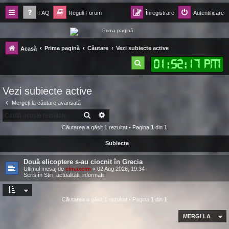
FAQ
Reguli Forum
Înregistrare
Autentificare
Forum Ecolomania™®
Prima pagină
Căutare
Vezi subiecte active
Acasă
-= Idei pentru viitor =-
01
:
52
:
17 PM
C
ă
Vezi subiecte active
u
Mergeți la căutare avansată
t
CĂUTARE
CĂUTARE AVANSATĂ
a
Căutarea a găsit 1 rezultat • Pagina
1
din
1
r
Subiecte
e
Două elicoptere s-au ciocnit în Grecia
Ultimul mesaj de
cimaxcim
«
02 Aug 2026, 19:34
Scris în
Stiri, actualitati, informatii
Căutarea a găsit 1 rezultat • Pagina
1
din
1
MERGI LA