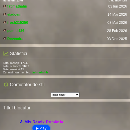
Nume utilizator
Data Înscrierii
fatimathahir
03 Iun 2026
vladcvm
14 Mai 2026
fresh215250
08 Mai 2026
pomitil436
28 Feb 2026
Devendra
03 Dec 2025
Statistici
Total mesaje
1714
Total subiecte
1602
Total membri
41
Cel mai nou membru
fatimathahir
Comutator de stil
Titlul blocului
🎵 Mix Remix România
▶ Play