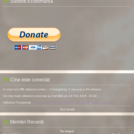
Sustine Ecolomania
Cine este conectat
In total sunt
53
utilizatori online :: 4 înregistrați, 0 ascunși și 49 vizitatori
Cei mai mulţi utilizatori conectaţi au fost
621
pe 24 Feb 2026, 10:44
Utilizatori înregistraţi:
Amazon [Bot]
,
Baidu [Spider]
,
Bing [Bot]
,
Semrush [Bot]
Vezi detalii
Membri Recenți
Tot timpul