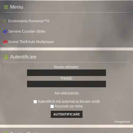
Meniu
Ecolomania Romania™®
Servere Counter-Strike
Grand Theft Auto Multiplayer
Autentificare
Nume utilizator:
Parolă:
Am uitat parola
Autentifică-mă automat la fiecare vizită
Ascunde pe mine
Înregistrare