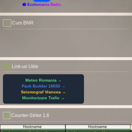
📻 Ecolomania Radio
Curs BNR
Link-uri Utile
Meteo Romania →
Pack Builder 18650 →
Seismograf Vrancea →
Monitorizare Trafic →
Counter-Strike 1.6