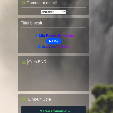
Comutator de stil
Titlul blocului
🎵 Mix Remix România
▶ Play
📻 Ecolomania Radio
Curs BNR
Link-uri Utile
Meteo Romania →