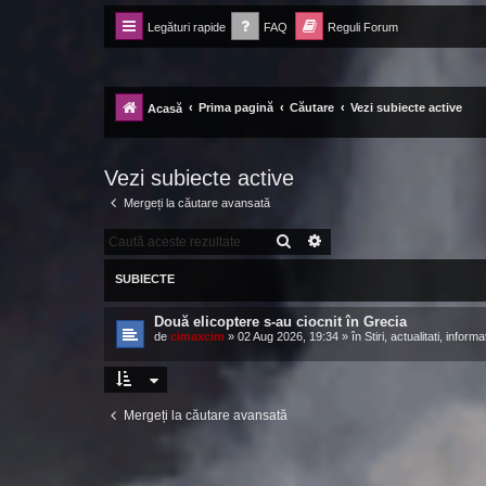
Legături rapide
FAQ
Reguli Forum
Forum Ecolomania™®
-= Idei pentru viitor =-
Prima pagină
Căutare
Vezi subiecte active
Acasă
Vezi subiecte active
Mergeți la căutare avansată
CĂUTARE
CĂUTARE AVANSATĂ
SUBIECTE
Două elicoptere s-au ciocnit în Grecia
de
cimaxcim
»
02 Aug 2026, 19:34
» în
Stiri, actualitati, informat
Mergeți la căutare avansată