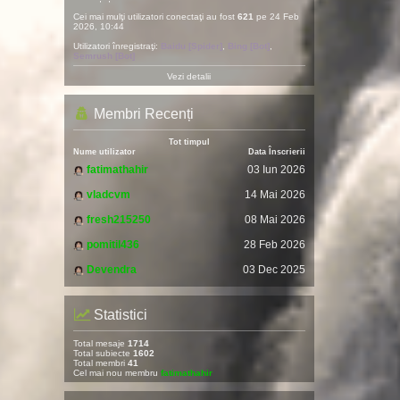
Cei mai mulţi utilizatori conectaţi au fost
621
pe 24 Feb
2026, 10:44
Utilizatori înregistraţi:
Baidu [Spider]
,
Bing [Bot]
,
Semrush [Bot]
Vezi detalii
Membri Recenți
Tot timpul
Nume utilizator
Data Înscrierii
fatimathahir
03 Iun 2026
vladcvm
14 Mai 2026
fresh215250
08 Mai 2026
pomitil436
28 Feb 2026
Devendra
03 Dec 2025
Statistici
Total mesaje
1714
Total subiecte
1602
Total membri
41
Cel mai nou membru
fatimathahir