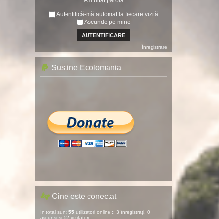
Am uitat parola
Autentifică-mă automat la fiecare vizită
Ascunde pe mine
Înregistrare
Sustine Ecolomania
Cine este conectat
In total sunt
55
utilizatori online :: 3 înregistrați, 0
ascunși și 52 vizitatori