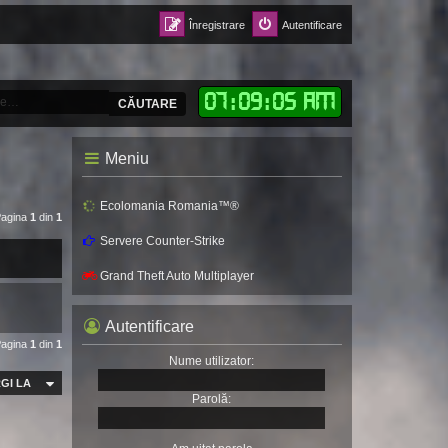
Înregistrare
Autentificare
07
:
09
:
07 AM
CĂUTARE
Meniu
Ecolomania Romania™®
 Pagina
1
din
1
Servere Counter-Strike
Grand Theft Auto Multiplayer
Autentificare
 Pagina
1
din
1
Nume utilizator:
GI LA
Parolă: