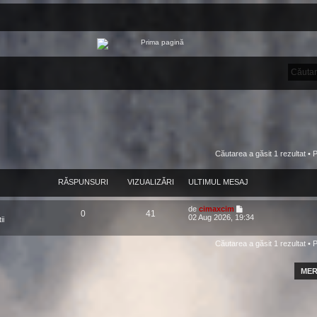
Căutarea a găsit 1 rezultat •
RĂSPUNSURI
VIZUALIZĂRI
ULTIMUL MESAJ
de
cimaxcim
0
41
02 Aug 2026, 19:34
ii
Căutarea a găsit 1 rezultat •
MER