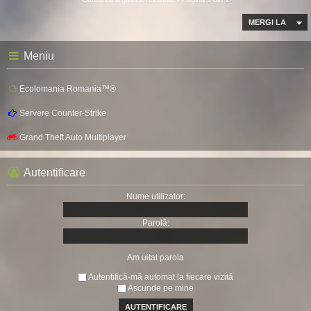
MERGI LA
Meniu
Ecolomania Romania™®
Servere Counter-Strike
Grand Theft Auto Multiplayer
Autentificare
Nume utilizator:
Parolă:
Am uitat parola
Autentifică-mă automat la fiecare vizită
Ascunde pe mine