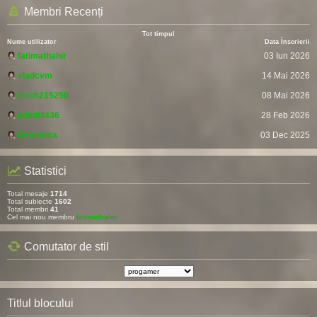
Membri Recenți
Tot timpul
Nume utilizator
Data Înscrierii
fatimathahir
03 Iun 2026
vladcvm
14 Mai 2026
fresh215250
08 Mai 2026
pomitil436
28 Feb 2026
Devendra
03 Dec 2025
Statistici
Total mesaje
1714
Total subiecte
1602
Total membri
41
Cel mai nou membru
fatimathahir
Comutator de stil
Titlul blocului