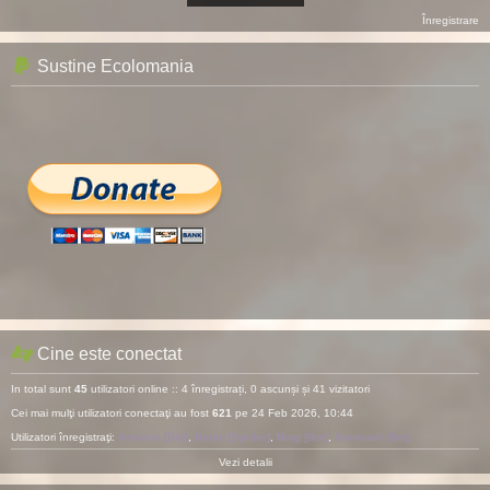
Înregistrare
Sustine Ecolomania
Cine este conectat
In total sunt
45
utilizatori online :: 4 înregistrați, 0 ascunși și 41 vizitatori
Cei mai mulţi utilizatori conectaţi au fost
621
pe 24 Feb 2026, 10:44
Utilizatori înregistraţi:
Amazon [Bot]
,
Baidu [Spider]
,
Bing [Bot]
,
Semrush [Bot]
Vezi detalii