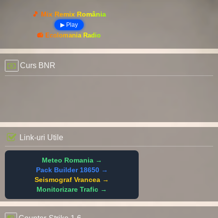
🎵 Mix Remix România
▶ Play
📻 Ecolomania Radio
Curs BNR
Link-uri Utile
Meteo Romania →
Pack Builder 18650 →
Seismograf Vrancea →
Monitorizare Trafic →