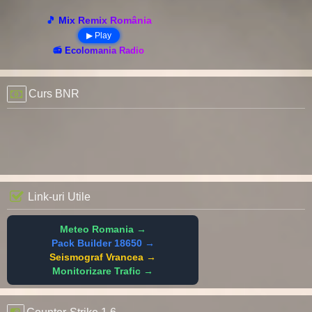
🎵 Mix Remix România
▶ Play
📻 Ecolomania Radio
Curs BNR
Link-uri Utile
Meteo Romania →
Pack Builder 18650 →
Seismograf Vrancea →
Monitorizare Trafic →