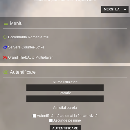
MERGI LA
Meniu
Ecolomania Romania™®
Servere Counter-Strike
Grand Theft Auto Multiplayer
Autentificare
Nume utilizator:
Parolă:
Am uitat parola
Autentifică-mă automat la fiecare vizită
Ascunde pe mine