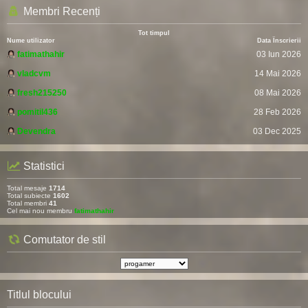
Membri Recenți
Tot timpul
Nume utilizator
Data Înscrierii
fatimathahir
03 Iun 2026
vladcvm
14 Mai 2026
fresh215250
08 Mai 2026
pomitil436
28 Feb 2026
Devendra
03 Dec 2025
Statistici
Total mesaje
1714
Total subiecte
1602
Total membri
41
Cel mai nou membru
fatimathahir
Comutator de stil
Titlul blocului