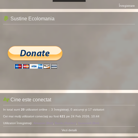
Înregistrare
Sustine Ecolomania
Cine este conectat
In total sunt
20
utilizatori online :: 3 înregistrați, 0 ascunși și 17 vizitatori
Cei mai mulţi utilizatori conectaţi au fost
621
pe 24 Feb 2026, 10:44
Utilizatori înregistraţi:
Amazon [Bot]
,
Baidu [Spider]
,
Semrush [Bot]
Vezi detalii