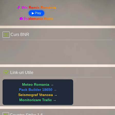
🎵 Mix Remix România
▶ Play
📻 Ecolomania Radio
Curs BNR
Link-uri Utile
Meteo Romania →
Pack Builder 18650 →
Seismograf Vrancea →
Monitorizare Trafic →