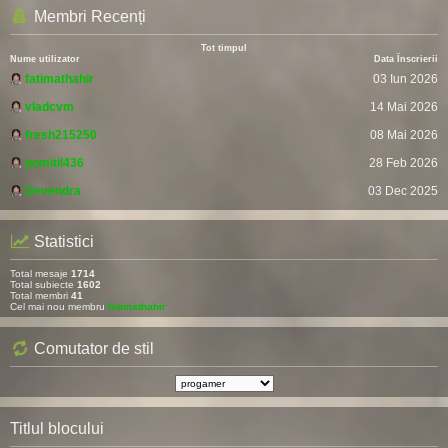
Membri Recenți
Tot timpul
Nume utilizator
Data Înscrierii
fatimathahir
03 Iun 2026
vladcvm
14 Mai 2026
fresh215250
08 Mai 2026
pomitil436
28 Feb 2026
Devendra
03 Dec 2025
Statistici
Total mesaje
1714
Total subiecte
1602
Total membri
41
Cel mai nou membru
fatimathahir
Comutator de stil
Titlul blocului