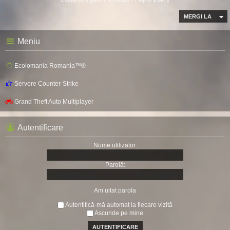
MERGI LA
Meniu
Ecolomania Romania™®
Servere Counter-Strike
Grand Theft Auto Multiplayer
Autentificare
Nume utilizator:
Parolă:
Am uitat parola
Autentifică-mă automat la fiecare vizită
Ascunde pe mine