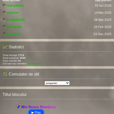
Nume utilizator
Data Înscrierii
fatimathahir
03 Iun 2026
vladcvm
14 Mai 2026
fresh215250
08 Mai 2026
pomitil436
28 Feb 2026
Devendra
03 Dec 2025
Statistici
Total mesaje
1714
Total subiecte
1602
Total membri
41
Cel mai nou membru
fatimathahir
Comutator de stil
Titlul blocului
🎵 Mix Remix România
▶ Play