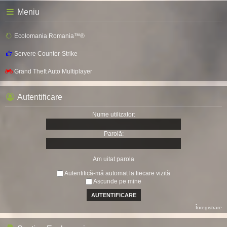
Meniu
Ecolomania Romania™®
Servere Counter-Strike
Grand Theft Auto Multiplayer
Autentificare
Nume utilizator:
Parolă:
Am uitat parola
Autentifică-mă automat la fiecare vizită
Ascunde pe mine
Înregistrare