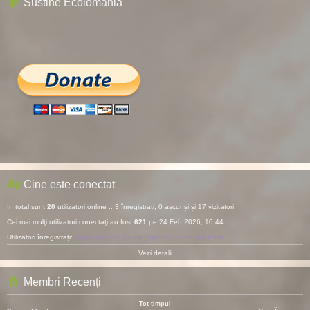
Sustine Ecolomania
Cine este conectat
In total sunt
20
utilizatori online :: 3 înregistrați, 0 ascunși și 17 vizitatori
Cei mai mulţi utilizatori conectaţi au fost
621
pe 24 Feb 2026, 10:44
Utilizatori înregistraţi:
Amazon [Bot]
,
Baidu [Spider]
,
Semrush [Bot]
Vezi detalii
Membri Recenți
Tot timpul