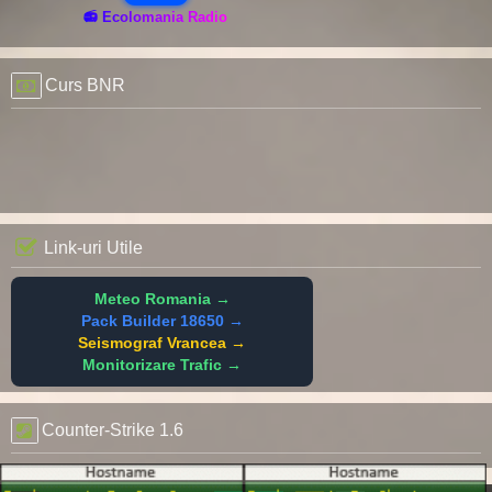
📻 Ecolomania Radio
Curs BNR
Link-uri Utile
Meteo Romania →
Pack Builder 18650 →
Seismograf Vrancea →
Monitorizare Trafic →
Counter-Strike 1.6