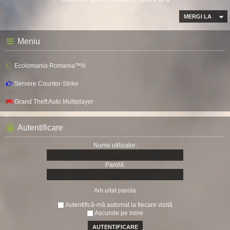
MERGI LA
Meniu
Ecolomania Romania™®
Servere Counter-Strike
Grand Theft Auto Multiplayer
Autentificare
Nume utilizator:
Parolă:
Am uitat parola
Autentifică-mă automat la fiecare vizită
Ascunde pe mine