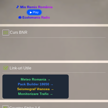
🎵 Mix Remix România
▶ Play
📻 Ecolomania Radio
Curs BNR
Link-uri Utile
Meteo Romania →
Pack Builder 18650 →
Seismograf Vrancea →
Monitorizare Trafic →