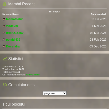
Membri Recenți
Tot timpul
Nume utilizator
Data Înscrierii
fatimathahir
03 Iun 2026
vladcvm
14 Mai 2026
fresh215250
08 Mai 2026
pomitil436
28 Feb 2026
Devendra
03 Dec 2025
Statistici
Total mesaje
1714
Total subiecte
1602
Total membri
41
Cel mai nou membru
fatimathahir
Comutator de stil
Titlul blocului