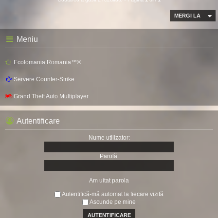
MERGI LA
Meniu
Ecolomania Romania™®
Servere Counter-Strike
Grand Theft Auto Multiplayer
Autentificare
Nume utilizator:
Parolă:
Am uitat parola
Autentifică-mă automat la fiecare vizită
Ascunde pe mine