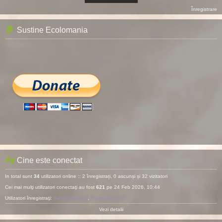
Înregistrare
Sustine Ecolomania
Cine este conectat
In total sunt
34
utilizatori online :: 2 înregistrați, 0 ascunși și 32 vizitatori
Cei mai mulţi utilizatori conectaţi au fost
621
pe 24 Feb 2026, 10:44
Utilizatori înregistraţi:
Baidu [Spider]
,
Semrush [Bot]
Vezi detalii