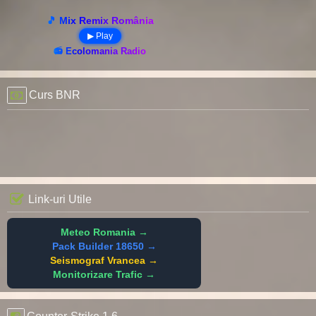
🎵 Mix Remix România
▶ Play
📻 Ecolomania Radio
Curs BNR
Link-uri Utile
Meteo Romania →
Pack Builder 18650 →
Seismograf Vrancea →
Monitorizare Trafic →