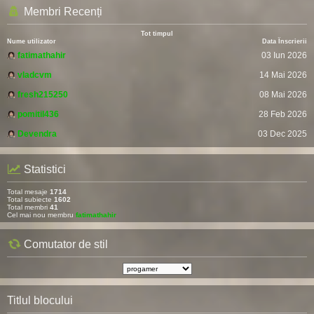
Membri Recenți
Tot timpul
Nume utilizator
Data Înscrierii
fatimathahir
03 Iun 2026
vladcvm
14 Mai 2026
fresh215250
08 Mai 2026
pomitil436
28 Feb 2026
Devendra
03 Dec 2025
Statistici
Total mesaje
1714
Total subiecte
1602
Total membri
41
Cel mai nou membru
fatimathahir
Comutator de stil
Titlul blocului