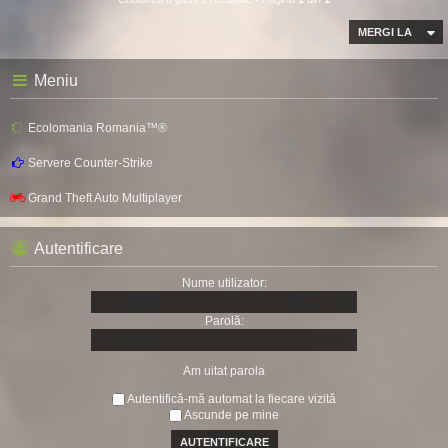
MERGI LA
Meniu
Ecolomania Romania™®
Servere Counter-Strike
Grand Theft Auto Multiplayer
Autentificare
Nume utilizator:
Parolă:
Am uitat parola
Autentifică-mă automat la fiecare vizită
Ascunde pe mine