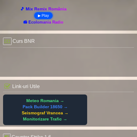
🎵 Mix Remix România
▶ Play
📻 Ecolomania Radio
Curs BNR
Link-uri Utile
Meteo Romania →
Pack Builder 18650 →
Seismograf Vrancea →
Monitorizare Trafic →