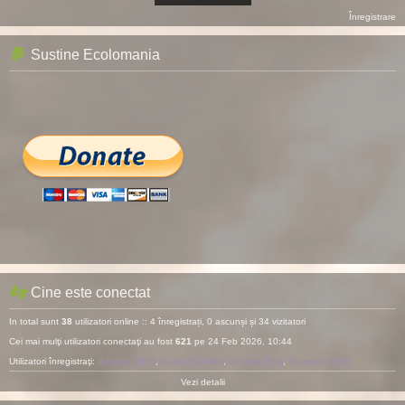
Înregistrare
Sustine Ecolomania
Cine este conectat
In total sunt
38
utilizatori online :: 4 înregistrați, 0 ascunși și 34 vizitatori
Cei mai mulţi utilizatori conectaţi au fost
621
pe 24 Feb 2026, 10:44
Utilizatori înregistraţi:
Amazon [Bot]
,
Baidu [Spider]
,
Google [Bot]
,
Semrush [Bot]
Vezi detalii