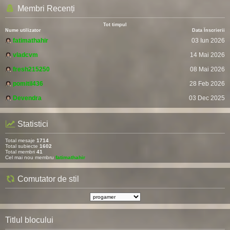
Membri Recenți
Tot timpul
Nume utilizator
Data Înscrierii
fatimathahir
03 Iun 2026
vladcvm
14 Mai 2026
fresh215250
08 Mai 2026
pomitil436
28 Feb 2026
Devendra
03 Dec 2025
Statistici
Total mesaje
1714
Total subiecte
1602
Total membri
41
Cel mai nou membru
fatimathahir
Comutator de stil
Titlul blocului