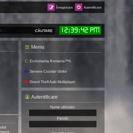
Înregistrare
Autentificare
12
:
39
:
44 PM
CĂUTARE
Meniu
Ecolomania Romania™®
Servere Counter-Strike
Grand Theft Auto Multiplayer
Autentificare
Nume utilizator:
Parolă:
mului
rmenii