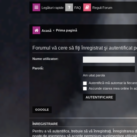
Legături rapide
FAQ
Reguli Forum
Forum Ecolomania™®
-= Idei pentru viitor =-
Prima pagină
Acasă
Forumul vă cere să fiţi înregistrat şi autentificat
Nume utilizator:
Parolă:
Am uitat parola
Autentifică-mă automat la fiecare 
Ascunde starea mea online în a
GOOGLE
ÎNREGISTRARE
Pentru a vă autentifica, trebuie să vă înregistraţi. Înregistrarea
poate de asemenea să acorde permisiuni suplimentare utilizatorilo