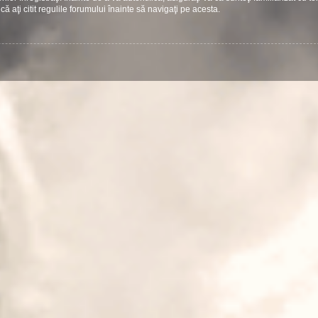
că aţi citit regulile forumului înainte să navigaţi pe acesta.