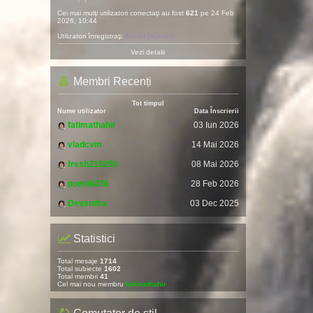
Cei mai mulţi utilizatori conectaţi au fost
621
pe 24 Feb
2026, 10:44
Utilizatori înregistraţi:
Baidu [Spider]
Vezi detalii
Membri Recenți
Tot timpul
Nume utilizator
Data Înscrierii
fatimathahir
03 Iun 2026
vladcvm
14 Mai 2026
fresh215250
08 Mai 2026
pomitil436
28 Feb 2026
Devendra
03 Dec 2025
Statistici
Total mesaje
1714
Total subiecte
1602
Total membri
41
Cel mai nou membru
fatimathahir