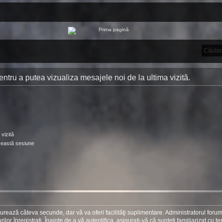
 pentru a putea vizualiza mesajele noi de la ultima vizită.
vizită
ceastă sesiune
 durează câteva secunde, dar vă va oferi facilităţi suplimentare. Administratorul foru
r înregistraţi. Înainte de a vă autentifica, asiguraţi-vă că sunteţi familiarizat cu te