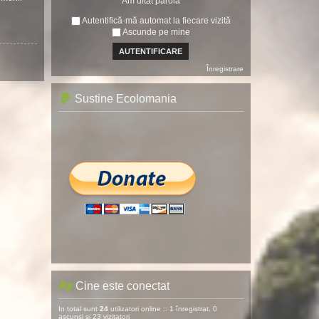
Am uitat parola
Autentifică-mă automat la fiecare vizită
Ascunde pe mine
Înregistrare
Sustine Ecolomania
Cine este conectat
In total sunt
24
utilizatori online :: 1 înregistrat, 0
ascunși și 23 vizitatori