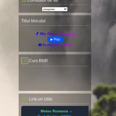
Comutator de stil
Titlul blocului
🎵 Mix Remix România
▶ Play
📻 Ecolomania Radio
Curs BNR
Link-uri Utile
Meteo Romania →