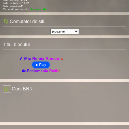
Total subiecte
1602
Total membri
41
Cel mai nou membru
fatimathahir
Comutator de stil
Titlul blocului
🎵 Mix Remix România
▶ Play
📻 Ecolomania Radio
Curs BNR