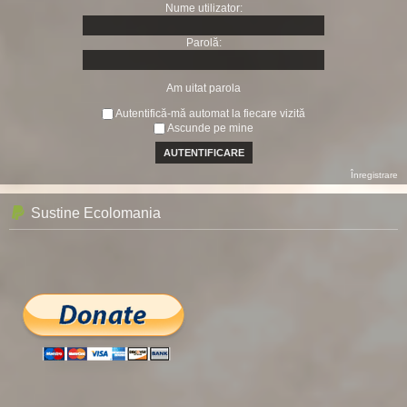
Nume utilizator:
Parolă:
Am uitat parola
Autentifică-mă automat la fiecare vizită
Ascunde pe mine
Înregistrare
Sustine Ecolomania