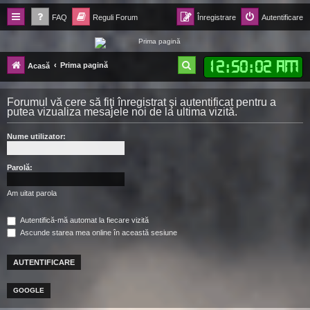
FAQ
Reguli Forum
Înregistrare
Autentificare
Forum Ecolomania™®
12
:
50
:
03 AM
C
Prima pagină
Acasă
-= Idei pentru viitor =-
ă
Forumul vă cere să fiţi înregistrat şi autentificat pentru a
u
putea vizualiza mesajele noi de la ultima vizită.
t
Nume utilizator:
a
r
Parolă:
e
Am uitat parola
Autentifică-mă automat la fiecare vizită
Ascunde starea mea online în această sesiune
GOOGLE