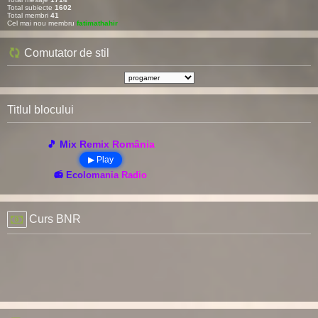
Total subiecte
1602
Total membri
41
Cel mai nou membru
fatimathahir
Comutator de stil
Titlul blocului
🎵 Mix Remix România
▶ Play
📻 Ecolomania Radio
Curs BNR