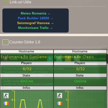
Link-uri Utile
Meteo Romania →
Pack Builder 18650 →
Seismograf Vrancea →
Monitorizare Trafic →
Counter-Strike 1.6
Prima pagină
Acasă
Ora este
UTC+03:00
Furnizat de
phpBB
® Forum Software © phpBB Limited
Translation/Traducere:
phpBB România
Style
progamer
de ©
Mazeltof
2018
phpBB SiteMaker
phpBB Two Factor Authentication ©
paul999
Confidențialitate
|
Termeni