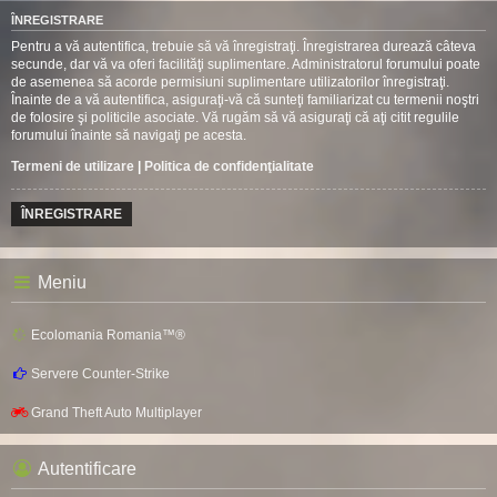
ÎNREGISTRARE
Pentru a vă autentifica, trebuie să vă înregistraţi. Înregistrarea durează câteva
secunde, dar vă va oferi facilităţi suplimentare. Administratorul forumului poate
de asemenea să acorde permisiuni suplimentare utilizatorilor înregistraţi.
Înainte de a vă autentifica, asiguraţi-vă că sunteţi familiarizat cu termenii noştri
de folosire şi politicile asociate. Vă rugăm să vă asiguraţi că aţi citit regulile
forumului înainte să navigaţi pe acesta.
Termeni de utilizare
|
Politica de confidenţialitate
ÎNREGISTRARE
Meniu
Ecolomania Romania™®
Servere Counter-Strike
Grand Theft Auto Multiplayer
Autentificare