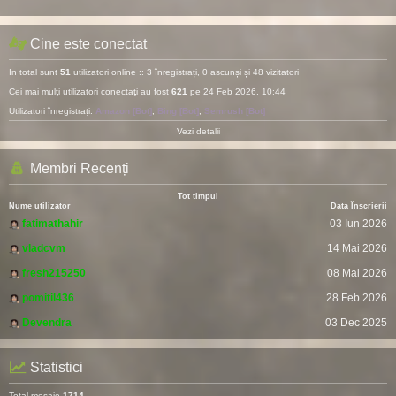
Cine este conectat
In total sunt
51
utilizatori online :: 3 înregistrați, 0 ascunși și 48 vizitatori
Cei mai mulţi utilizatori conectaţi au fost
621
pe 24 Feb 2026, 10:44
Utilizatori înregistraţi:
Amazon [Bot]
,
Bing [Bot]
,
Semrush [Bot]
Vezi detalii
Membri Recenți
Tot timpul
Nume utilizator
Data Înscrierii
fatimathahir
03 Iun 2026
vladcvm
14 Mai 2026
fresh215250
08 Mai 2026
pomitil436
28 Feb 2026
Devendra
03 Dec 2025
Statistici
Total mesaje
1714