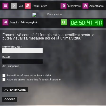
FAQ
Reguli Forum
Înregistrare
Autentificare
Forum Ecolomania™®
02
:
50
:
42 PM
C
Prima pagină
Acasă
-= Idei pentru viitor =-
ă
Forumul vă cere să fiţi înregistrat şi autentificat pentru a
u
putea vizualiza mesajele noi de la ultima vizită.
t
Nume utilizator:
a
r
Parolă:
e
Am uitat parola
Autentifică-mă automat la fiecare vizită
Ascunde starea mea online în această sesiune
GOOGLE