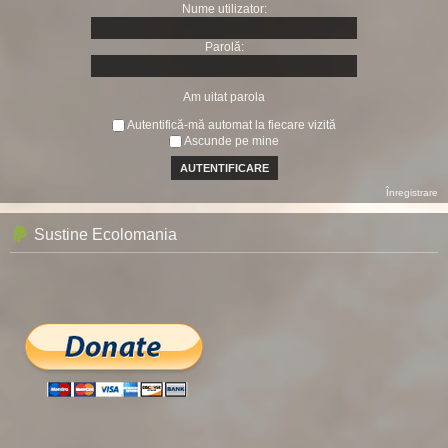
Nume utilizator:
Parolă:
Am uitat parola
Autentifică-mă automat la fiecare vizită
Ascunde pe mine
Înregistrare
Sustine Ecolomania