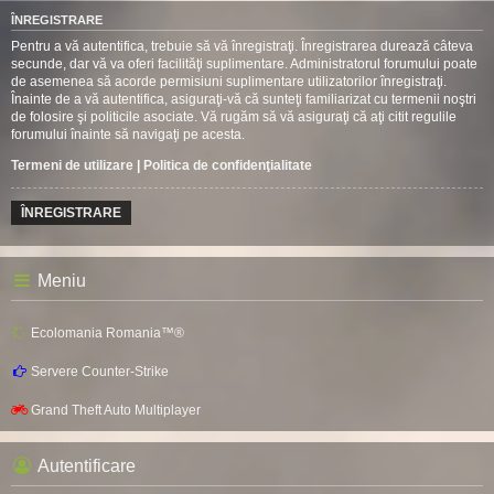
ÎNREGISTRARE
Pentru a vă autentifica, trebuie să vă înregistraţi. Înregistrarea durează câteva
secunde, dar vă va oferi facilităţi suplimentare. Administratorul forumului poate
de asemenea să acorde permisiuni suplimentare utilizatorilor înregistraţi.
Înainte de a vă autentifica, asiguraţi-vă că sunteţi familiarizat cu termenii noştri
de folosire şi politicile asociate. Vă rugăm să vă asiguraţi că aţi citit regulile
forumului înainte să navigaţi pe acesta.
Termeni de utilizare
|
Politica de confidenţialitate
ÎNREGISTRARE
Meniu
Ecolomania Romania™®
Servere Counter-Strike
Grand Theft Auto Multiplayer
Autentificare