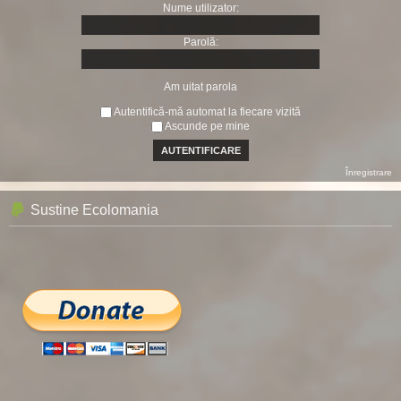
Nume utilizator:
Parolă:
Am uitat parola
Autentifică-mă automat la fiecare vizită
Ascunde pe mine
Înregistrare
Sustine Ecolomania