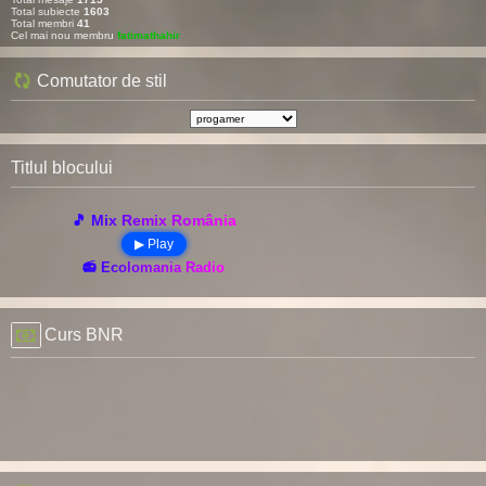
Total subiecte
1603
Total membri
41
Cel mai nou membru
fatimathahir
Comutator de stil
Titlul blocului
🎵 Mix Remix România
▶ Play
📻 Ecolomania Radio
Curs BNR