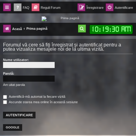
FAQ
Reguli Forum
Înregistrare
Autentificare
Forum Ecolomania™®
10
:
19
:
31 AM
C
Prima pagină
Acasă
-= Idei pentru viitor =-
ă
Forumul vă cere să fiţi înregistrat şi autentificat pentru a
u
putea vizualiza mesajele noi de la ultima vizită.
t
Nume utilizator:
a
r
Parolă:
e
Am uitat parola
Autentifică-mă automat la fiecare vizită
Ascunde starea mea online în această sesiune
GOOGLE