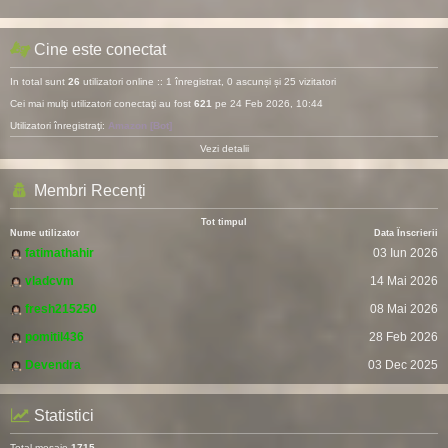
Cine este conectat
In total sunt
26
utilizatori online :: 1 înregistrat, 0 ascunși și 25 vizitatori
Cei mai mulţi utilizatori conectaţi au fost
621
pe 24 Feb 2026, 10:44
Utilizatori înregistraţi:
Amazon [Bot]
Vezi detalii
Membri Recenți
Tot timpul
Nume utilizator
Data Înscrierii
fatimathahir
03 Iun 2026
vladcvm
14 Mai 2026
fresh215250
08 Mai 2026
pomitil436
28 Feb 2026
Devendra
03 Dec 2025
Statistici
Total mesaje
1715