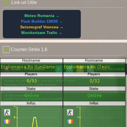
Link-uri Utile
Meteo Romania →
Pack Builder 18650 →
Seismograf Vrancea →
Monitorizare Trafic →
Counter-Strike 1.6
Prima pagină
Acasă
Ora este
UTC+03:00
Furnizat de
phpBB
® Forum Software © phpBB Limited
Translation/Traducere:
phpBB România
Style
progamer
de ©
Mazeltof
2018
phpBB SiteMaker
phpBB Two Factor Authentication ©
paul999
Confidențialitate
|
Termeni