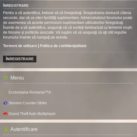
ÎNREGISTRARE
Pentru a vă autentifica, trebuie să vă înregistraţi. Înregistrarea durează câteva
secunde, dar vă va oferi facilităţi suplimentare. Administratorul forumului poate
de asemenea să acorde permisiuni suplimentare utilizatorilor înregistraţi.
Înainte de a vă autentifica, asiguraţi-vă că sunteţi familiarizat cu termenii noştri
de folosire şi politicile asociate. Vă rugăm să vă asiguraţi că aţi citit regulile
forumului înainte să navigaţi pe acesta.
Termeni de utilizare
|
Politica de confidenţialitate
ÎNREGISTRARE
Meniu
Ecolomania Romania™®
Servere Counter-Strike
Grand Theft Auto Multiplayer
Autentificare