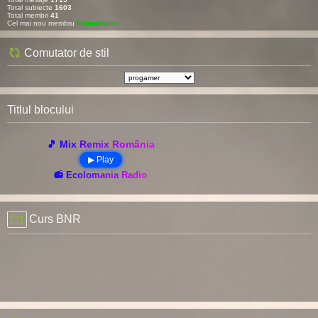
Total subiecte
1603
Total membri
41
Cel mai nou membru
fatimathahir
Comutator de stil
Titlul blocului
🎵 Mix Remix România
▶ Play
📻 Ecolomania Radio
Curs BNR