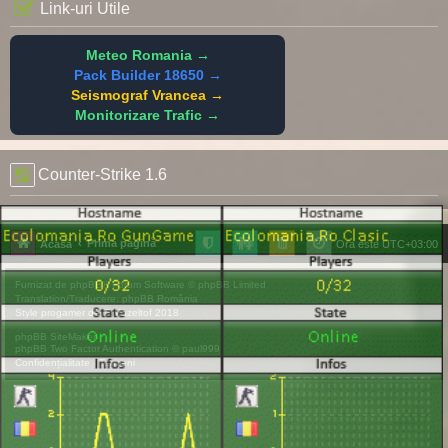
Link-uri Utile
Meteo Romania →
Pack Builder 18650 →
Seismograf Vrancea →
Monitorizare Trafic →
Counter-Strike 1.6
Prima pagină
Acasă
Ora este
UTC+03:00
Furnizat de
phpBB
® Forum Software © phpBB Limited
Translation/Traducere:
phpBB România
Style
progamer
de ©
Mazeltof
2018
phpBB SiteMaker
phpBB Two Factor Authentication ©
paul999
Confidențialitate
|
Termeni