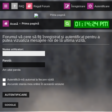
FAQ
Reguli Forum
Înregistrare
Autentificare
Forum Ecolomania™®
01
:
14
:
24 PM
C
Prima pagină
Acasă
-= Idei pentru viitor =-
ă
Forumul vă cere să fiţi înregistrat şi autentificat pentru a
u
putea vizualiza mesajele noi de la ultima vizită.
t
Nume utilizator:
a
r
Parolă:
e
Am uitat parola
Autentifică-mă automat la fiecare vizită
Ascunde starea mea online în această sesiune
GOOGLE