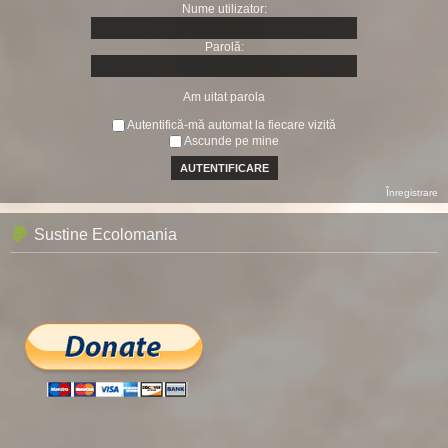
Nume utilizator:
Parolă:
Am uitat parola
Autentifică-mă automat la fiecare vizită
Ascunde pe mine
Înregistrare
Sustine Ecolomania