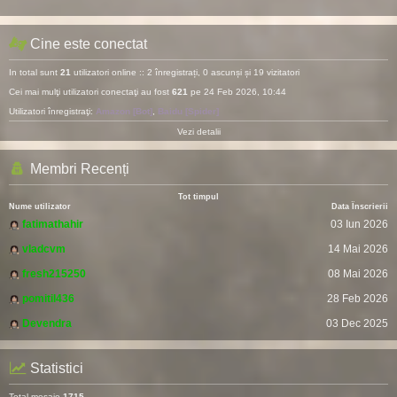
Cine este conectat
In total sunt
21
utilizatori online :: 2 înregistrați, 0 ascunși și 19 vizitatori
Cei mai mulţi utilizatori conectaţi au fost
621
pe 24 Feb 2026, 10:44
Utilizatori înregistraţi:
Amazon [Bot]
,
Baidu [Spider]
Vezi detalii
Membri Recenți
Tot timpul
Nume utilizator
Data Înscrierii
fatimathahir
03 Iun 2026
vladcvm
14 Mai 2026
fresh215250
08 Mai 2026
pomitil436
28 Feb 2026
Devendra
03 Dec 2025
Statistici
Total mesaje
1715