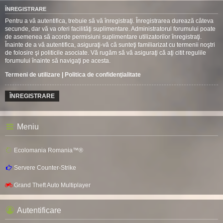
ÎNREGISTRARE
Pentru a vă autentifica, trebuie să vă înregistraţi. Înregistrarea durează câteva
secunde, dar vă va oferi facilităţi suplimentare. Administratorul forumului poate
de asemenea să acorde permisiuni suplimentare utilizatorilor înregistraţi.
Înainte de a vă autentifica, asiguraţi-vă că sunteţi familiarizat cu termenii noştri
de folosire şi politicile asociate. Vă rugăm să vă asiguraţi că aţi citit regulile
forumului înainte să navigaţi pe acesta.
Termeni de utilizare
|
Politica de confidenţialitate
ÎNREGISTRARE
Meniu
Ecolomania Romania™®
Servere Counter-Strike
Grand Theft Auto Multiplayer
Autentificare