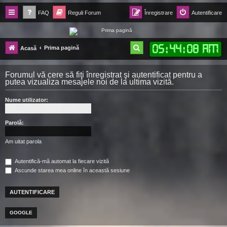
FAQ
Reguli Forum
Înregistrare
Autentificare
Forum Ecolomania™®
05
:
44
:
09 AM
C
Prima pagină
Acasă
-= Idei pentru viitor =-
ă
Forumul vă cere să fiţi înregistrat şi autentificat pentru a
u
putea vizualiza mesajele noi de la ultima vizită.
t
Nume utilizator:
a
r
Parolă:
e
Am uitat parola
Autentifică-mă automat la fiecare vizită
Ascunde starea mea online în această sesiune
GOOGLE