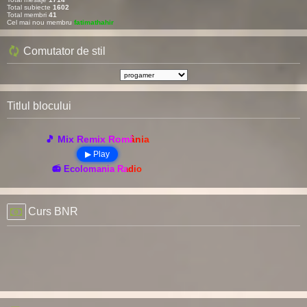
Total subiecte
1602
Total membri
41
Cel mai nou membru
fatimathahir
Comutator de stil
Titlul blocului
🎵 Mix Remix România
▶ Play
📻 Ecolomania Radio
Curs BNR