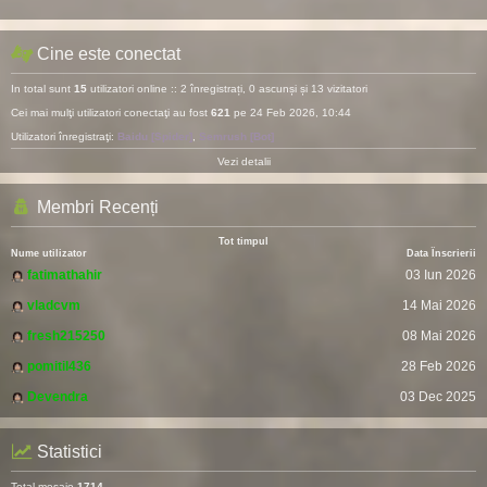
Cine este conectat
In total sunt
15
utilizatori online :: 2 înregistrați, 0 ascunși și 13 vizitatori
Cei mai mulţi utilizatori conectaţi au fost
621
pe 24 Feb 2026, 10:44
Utilizatori înregistraţi:
Baidu [Spider]
,
Semrush [Bot]
Vezi detalii
Membri Recenți
Tot timpul
Nume utilizator
Data Înscrierii
fatimathahir
03 Iun 2026
vladcvm
14 Mai 2026
fresh215250
08 Mai 2026
pomitil436
28 Feb 2026
Devendra
03 Dec 2025
Statistici
Total mesaje
1714