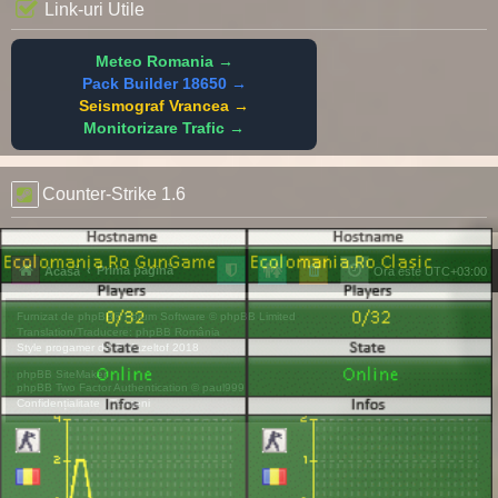
Link-uri Utile
Meteo Romania →
Pack Builder 18650 →
Seismograf Vrancea →
Monitorizare Trafic →
Counter-Strike 1.6
Prima pagină
Acasă
Ora este
UTC+03:00
Furnizat de
phpBB
® Forum Software © phpBB Limited
Translation/Traducere:
phpBB România
Style
progamer
de ©
Mazeltof
2018
phpBB SiteMaker
phpBB Two Factor Authentication ©
paul999
Confidențialitate
|
Termeni