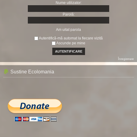
Nume utilizator:
Parolă:
Am uitat parola
Autentifică-mă automat la fiecare vizită
Ascunde pe mine
Înregistrare
Sustine Ecolomania