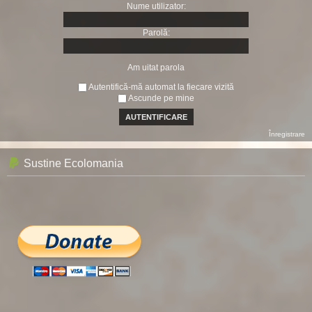
Nume utilizator:
Parolă:
Am uitat parola
Autentifică-mă automat la fiecare vizită
Ascunde pe mine
Înregistrare
Sustine Ecolomania