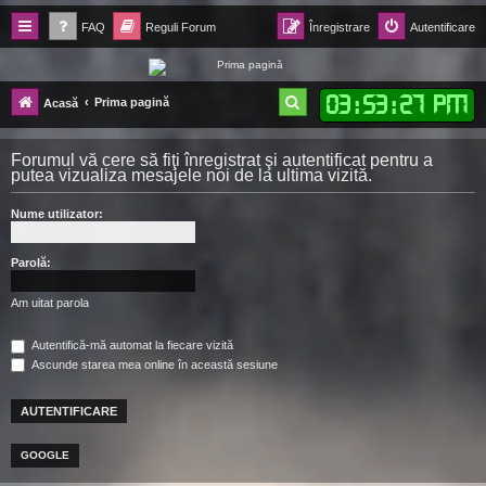
FAQ
Reguli Forum
Înregistrare
Autentificare
Forum Ecolomania™®
03
:
53
:
28 PM
C
Prima pagină
Acasă
-= Idei pentru viitor =-
ă
Forumul vă cere să fiţi înregistrat şi autentificat pentru a
u
putea vizualiza mesajele noi de la ultima vizită.
t
Nume utilizator:
a
r
Parolă:
e
Am uitat parola
Autentifică-mă automat la fiecare vizită
Ascunde starea mea online în această sesiune
GOOGLE