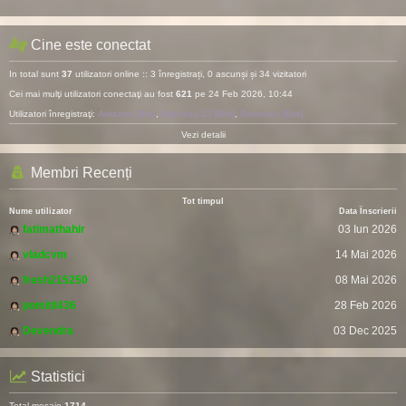
Cine este conectat
In total sunt
37
utilizatori online :: 3 înregistrați, 0 ascunși și 34 vizitatori
Cei mai mulţi utilizatori conectaţi au fost
621
pe 24 Feb 2026, 10:44
Utilizatori înregistraţi:
Amazon [Bot]
,
Majestic-12 [Bot]
,
Semrush [Bot]
Vezi detalii
Membri Recenți
Tot timpul
Nume utilizator
Data Înscrierii
fatimathahir
03 Iun 2026
vladcvm
14 Mai 2026
fresh215250
08 Mai 2026
pomitil436
28 Feb 2026
Devendra
03 Dec 2025
Statistici
Total mesaje
1714