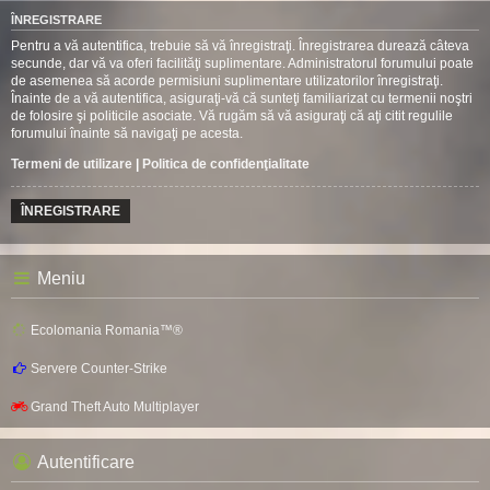
ÎNREGISTRARE
Pentru a vă autentifica, trebuie să vă înregistraţi. Înregistrarea durează câteva
secunde, dar vă va oferi facilităţi suplimentare. Administratorul forumului poate
de asemenea să acorde permisiuni suplimentare utilizatorilor înregistraţi.
Înainte de a vă autentifica, asiguraţi-vă că sunteţi familiarizat cu termenii noştri
de folosire şi politicile asociate. Vă rugăm să vă asiguraţi că aţi citit regulile
forumului înainte să navigaţi pe acesta.
Termeni de utilizare
|
Politica de confidenţialitate
ÎNREGISTRARE
Meniu
Ecolomania Romania™®
Servere Counter-Strike
Grand Theft Auto Multiplayer
Autentificare