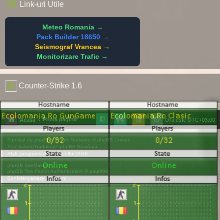
Link-uri Utile
Meteo Romania →
Pack Builder 18650 →
Seismograf Vrancea →
Monitorizare Trafic →
Counter-Strike 1.6
Prima pagină
Acasă
Ora este
UTC+03:00
Furnizat de
phpBB
® Forum Software © phpBB Limited
Translation/Traducere:
phpBB România
Style
progamer
de ©
Mazeltof
2018
phpBB SiteMaker
phpBB Two Factor Authentication ©
paul999
Confidențialitate
|
Termeni