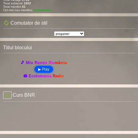
Total subiecte
1602
Total membri
41
Cel mai nou membru
fatimathahir
Comutator de stil
Titlul blocului
🎵 Mix Remix România
▶ Play
📻 Ecolomania Radio
Curs BNR