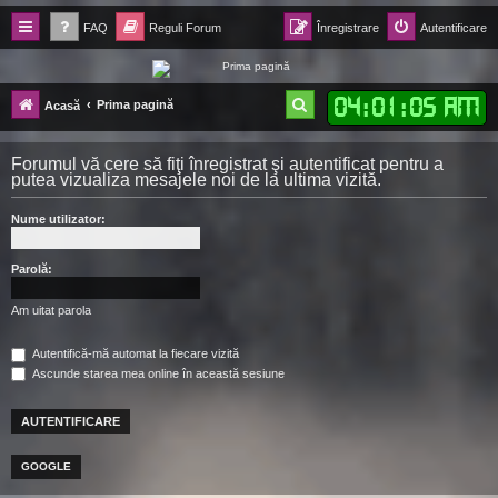
FAQ
Reguli Forum
Înregistrare
Autentificare
Forum Ecolomania™®
04
:
01
:
06 AM
C
Prima pagină
Acasă
-= Idei pentru viitor =-
ă
Forumul vă cere să fiţi înregistrat şi autentificat pentru a
u
putea vizualiza mesajele noi de la ultima vizită.
t
Nume utilizator:
a
r
Parolă:
e
Am uitat parola
Autentifică-mă automat la fiecare vizită
Ascunde starea mea online în această sesiune
GOOGLE