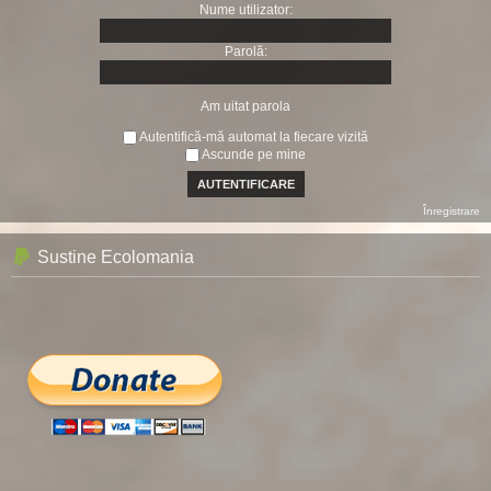
Nume utilizator:
Parolă:
Am uitat parola
Autentifică-mă automat la fiecare vizită
Ascunde pe mine
Înregistrare
Sustine Ecolomania