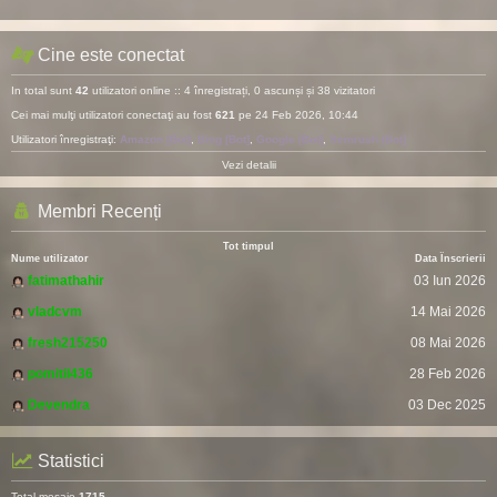
Cine este conectat
In total sunt
42
utilizatori online :: 4 înregistrați, 0 ascunși și 38 vizitatori
Cei mai mulţi utilizatori conectaţi au fost
621
pe 24 Feb 2026, 10:44
Utilizatori înregistraţi:
Amazon [Bot]
,
Bing [Bot]
,
Google [Bot]
,
Semrush [Bot]
Vezi detalii
Membri Recenți
Tot timpul
Nume utilizator
Data Înscrierii
fatimathahir
03 Iun 2026
vladcvm
14 Mai 2026
fresh215250
08 Mai 2026
pomitil436
28 Feb 2026
Devendra
03 Dec 2025
Statistici
Total mesaje
1715