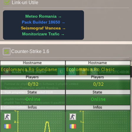
Link-uri Utile
Meteo Romania →
Pack Builder 18650 →
Seismograf Vrancea →
Monitorizare Trafic →
Counter-Strike 1.6
Prima pagină
Acasă
Ora este
UTC+03:00
Furnizat de
phpBB
® Forum Software © phpBB Limited
Translation/Traducere:
phpBB România
Style
progamer
de ©
Mazeltof
2018
phpBB SiteMaker
phpBB Two Factor Authentication ©
paul999
Confidențialitate
|
Termeni