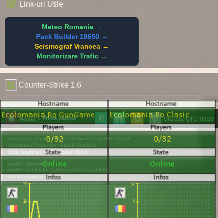
Link-uri Utile
Meteo Romania →
Pack Builder 18650 →
Seismograf Vrancea →
Monitorizare Trafic →
Counter-Strike 1.6
Prima pagină
Acasă
Ora este
UTC+03:00
Furnizat de
phpBB
® Forum Software © phpBB Limited
Translation/Traducere:
phpBB România
Style
progamer
de ©
Mazeltof
2018
phpBB SiteMaker
phpBB Two Factor Authentication ©
paul999
Confidențialitate
|
Termeni