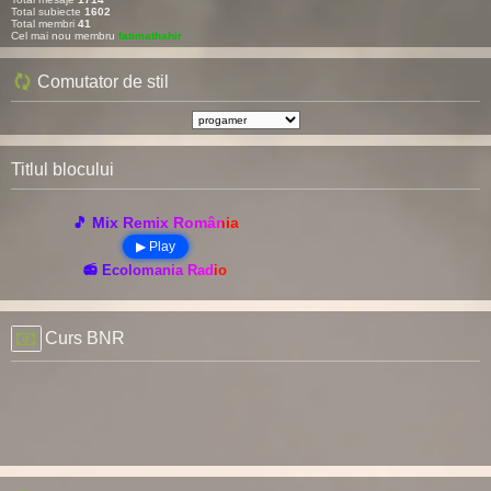
Total subiecte
1602
Total membri
41
Cel mai nou membru
fatimathahir
Comutator de stil
Titlul blocului
🎵 Mix Remix România
▶ Play
📻 Ecolomania Radio
Curs BNR