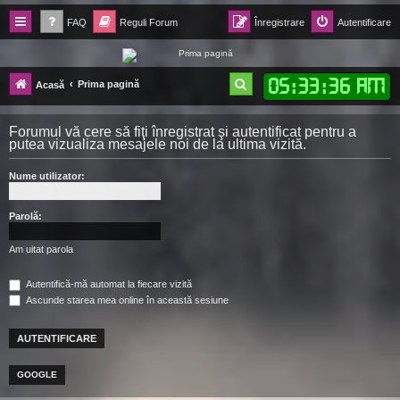
FAQ
Reguli Forum
Înregistrare
Autentificare
Forum Ecolomania™®
05
:
33
:
37 AM
C
Prima pagină
Acasă
-= Idei pentru viitor =-
ă
Forumul vă cere să fiţi înregistrat şi autentificat pentru a
u
putea vizualiza mesajele noi de la ultima vizită.
t
Nume utilizator:
a
r
Parolă:
e
Am uitat parola
Autentifică-mă automat la fiecare vizită
Ascunde starea mea online în această sesiune
GOOGLE