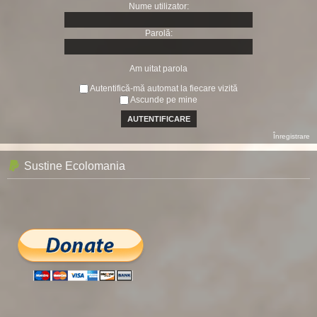
Nume utilizator:
Parolă:
Am uitat parola
Autentifică-mă automat la fiecare vizită
Ascunde pe mine
Înregistrare
Sustine Ecolomania