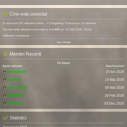
Cine este conectat
In total sunt
17
utilizatori online :: 4 înregistrați, 0 ascunși și 13 vizitatori
Cei mai mulţi utilizatori conectaţi au fost
621
pe 24 Feb 2026, 10:44
Utilizatori înregistraţi:
Amazon [Bot]
,
Baidu [Spider]
,
Google [Bot]
,
Semrush [Bot]
Vezi detalii
Membri Recenți
Tot timpul
Nume utilizator
Data Înscrierii
fatimathahir
03 Iun 2026
vladcvm
14 Mai 2026
fresh215250
08 Mai 2026
pomitil436
28 Feb 2026
Devendra
03 Dec 2025
Statistici
Total mesaje
1714