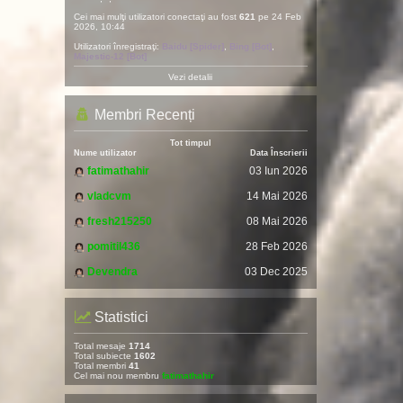
Cei mai mulţi utilizatori conectaţi au fost
621
pe 24 Feb
2026, 10:44
Utilizatori înregistraţi:
Baidu [Spider]
,
Bing [Bot]
,
Majestic-12 [Bot]
Vezi detalii
Membri Recenți
Tot timpul
Nume utilizator
Data Înscrierii
fatimathahir
03 Iun 2026
vladcvm
14 Mai 2026
fresh215250
08 Mai 2026
pomitil436
28 Feb 2026
Devendra
03 Dec 2025
Statistici
Total mesaje
1714
Total subiecte
1602
Total membri
41
Cel mai nou membru
fatimathahir