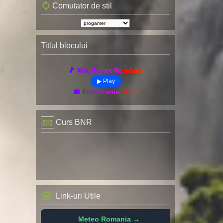
Comutator de stil
Titlul blocului
🎵 Mix Remix România
▶ Play
📻 Ecolomania Radio
Curs BNR
Link-uri Utile
Meteo Romania →