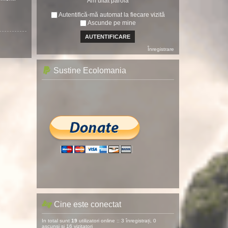
Am uitat parola
Autentifică-mă automat la fiecare vizită
Ascunde pe mine
Înregistrare
Sustine Ecolomania
Cine este conectat
In total sunt
19
utilizatori online :: 3 înregistrați, 0
ascunși și 16 vizitatori