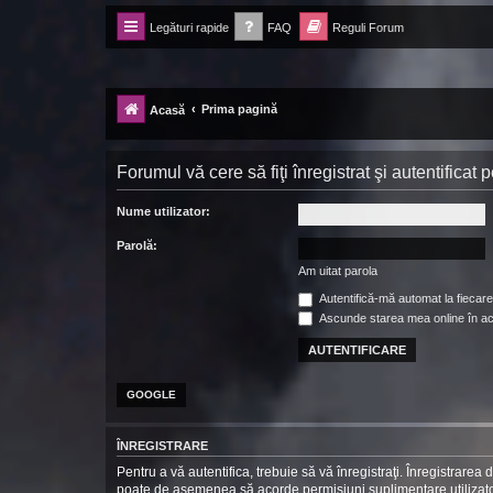
Legături rapide
FAQ
Reguli Forum
Forum Ecolomania™®
-= Idei pentru viitor =-
Prima pagină
Acasă
Forumul vă cere să fiţi înregistrat şi autentificat
Nume utilizator:
Parolă:
Am uitat parola
Autentifică-mă automat la fiecare 
Ascunde starea mea online în a
GOOGLE
ÎNREGISTRARE
Pentru a vă autentifica, trebuie să vă înregistraţi. Înregistrarea
poate de asemenea să acorde permisiuni suplimentare utilizatorilo