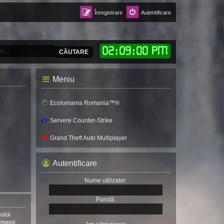
Înregistrare
Autentificare
02
:
09
:
02 PM
CĂUTARE
Meniu
Ecolomania Romania™®
Servere Counter-Strike
Grand Theft Auto Multiplayer
Autentificare
Nume utilizator:
Parolă:
mului
rmenii