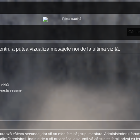
 pentru a putea vizualiza mesajele noi de la ultima vizită.
vizită
ceastă sesiune
 durează câteva secunde, dar vă va oferi facilităţi suplimentare. Administratorul foru
r înregistraţi. Înainte de a vă autentifica, asiguraţi-vă că sunteţi familiarizat cu te