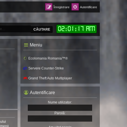
Înregistrare
Autentificare
02
:
01
:
19 AM
CĂUTARE
Meniu
Ecolomania Romania™®
Servere Counter-Strike
Grand Theft Auto Multiplayer
Autentificare
Nume utilizator:
Parolă:
mului
rmenii