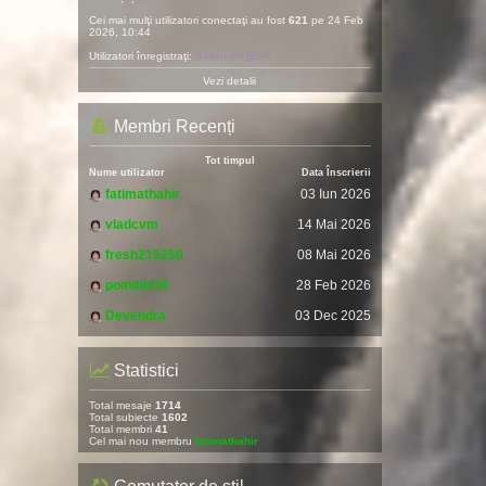
Cei mai mulţi utilizatori conectaţi au fost
621
pe 24 Feb
2026, 10:44
Utilizatori înregistraţi:
Semrush [Bot]
Vezi detalii
Membri Recenți
Tot timpul
Nume utilizator
Data Înscrierii
fatimathahir
03 Iun 2026
vladcvm
14 Mai 2026
fresh215250
08 Mai 2026
pomitil436
28 Feb 2026
Devendra
03 Dec 2025
Statistici
Total mesaje
1714
Total subiecte
1602
Total membri
41
Cel mai nou membru
fatimathahir