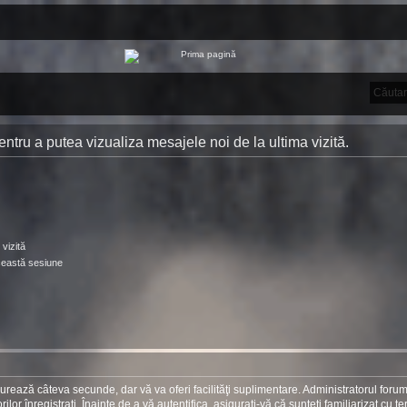
 pentru a putea vizualiza mesajele noi de la ultima vizită.
vizită
ceastă sesiune
 durează câteva secunde, dar vă va oferi facilităţi suplimentare. Administratorul foru
r înregistraţi. Înainte de a vă autentifica, asiguraţi-vă că sunteţi familiarizat cu te