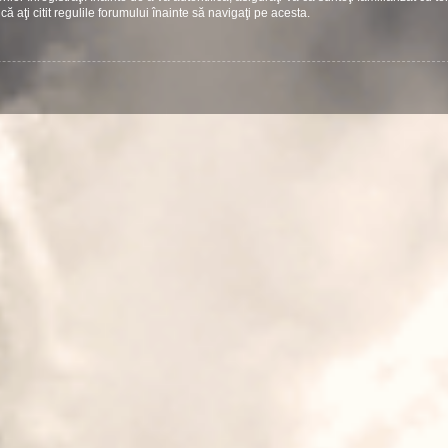
că aţi citit regulile forumului înainte să navigaţi pe acesta.