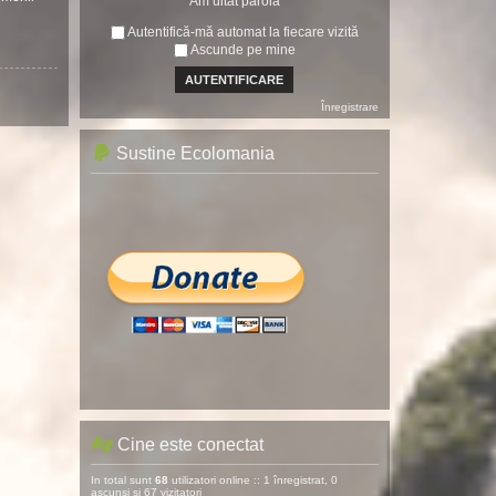
Am uitat parola
Autentifică-mă automat la fiecare vizită
Ascunde pe mine
Înregistrare
Sustine Ecolomania
Cine este conectat
In total sunt
68
utilizatori online :: 1 înregistrat, 0
ascunși și 67 vizitatori