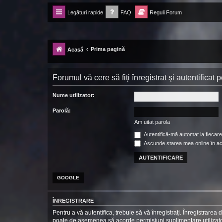
Legături rapide
FAQ
Reguli Forum
Forum Ecolomania™®
-= Idei pentru viitor =-
Prima pagină
Acasă
Forumul vă cere să fiţi înregistrat şi autentificat
Nume utilizator:
Parolă:
Am uitat parola
Autentifică-mă automat la fiecare 
Ascunde starea mea online în a
GOOGLE
ÎNREGISTRARE
Pentru a vă autentifica, trebuie să vă înregistraţi. Înregistrarea
poate de asemenea să acorde permisiuni suplimentare utilizatorilo