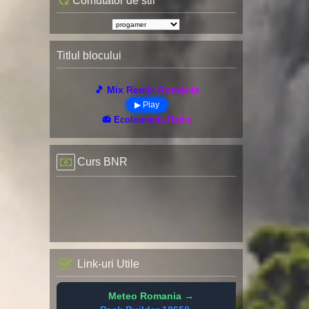
Comutator de stil
Titlul blocului
🎵 Mix Remix România
▶ Play
📻 Ecolomania Radio
Curs BNR
Link-uri Utile
Meteo Romania →