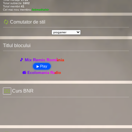
Total subiecte
1602
Total membri
41
Cel mai nou membru
fatimathahir
Comutator de stil
Titlul blocului
🎵 Mix Remix România
▶ Play
📻 Ecolomania Radio
Curs BNR