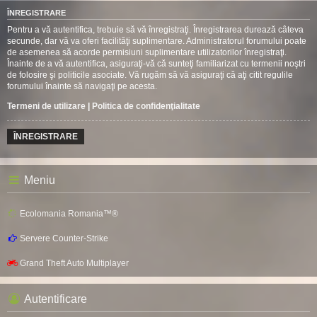
ÎNREGISTRARE
Pentru a vă autentifica, trebuie să vă înregistraţi. Înregistrarea durează câteva
secunde, dar vă va oferi facilităţi suplimentare. Administratorul forumului poate
de asemenea să acorde permisiuni suplimentare utilizatorilor înregistraţi.
Înainte de a vă autentifica, asiguraţi-vă că sunteţi familiarizat cu termenii noştri
de folosire şi politicile asociate. Vă rugăm să vă asiguraţi că aţi citit regulile
forumului înainte să navigaţi pe acesta.
Termeni de utilizare
|
Politica de confidenţialitate
ÎNREGISTRARE
Meniu
Ecolomania Romania™®
Servere Counter-Strike
Grand Theft Auto Multiplayer
Autentificare