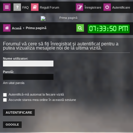
FAQ
Reguli Forum
Înregistrare
Autentificare
Forum Ecolomania™®
07
:
33
:
51 PM
C
Prima pagină
Acasă
-= Idei pentru viitor =-
ă
Forumul vă cere să fiţi înregistrat şi autentificat pentru a
u
putea vizualiza mesajele noi de la ultima vizită.
t
Nume utilizator:
a
r
Parolă:
e
Am uitat parola
Autentifică-mă automat la fiecare vizită
Ascunde starea mea online în această sesiune
GOOGLE