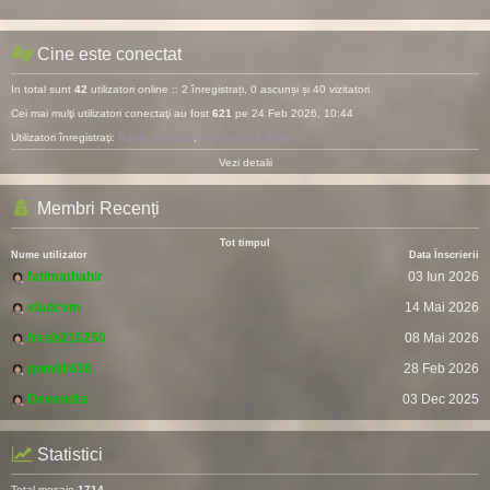
Cine este conectat
In total sunt
42
utilizatori online :: 2 înregistrați, 0 ascunși și 40 vizitatori
Cei mai mulţi utilizatori conectaţi au fost
621
pe 24 Feb 2026, 10:44
Utilizatori înregistraţi:
Baidu [Spider]
,
Majestic-12 [Bot]
Vezi detalii
Membri Recenți
Tot timpul
Nume utilizator
Data Înscrierii
fatimathahir
03 Iun 2026
vladcvm
14 Mai 2026
fresh215250
08 Mai 2026
pomitil436
28 Feb 2026
Devendra
03 Dec 2025
Statistici
Total mesaje
1714