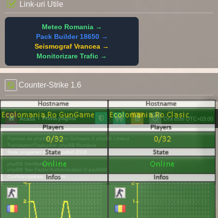
Link-uri Utile
Meteo Romania →
Pack Builder 18650 →
Seismograf Vrancea →
Monitorizare Trafic →
Counter-Strike 1.6
Prima pagină
Acasă
Ora este
UTC+03:00
Furnizat de
phpBB
® Forum Software © phpBB Limited
Translation/Traducere:
phpBB România
Style
progamer
de ©
Mazeltof
2018
phpBB SiteMaker
phpBB Two Factor Authentication ©
paul999
Confidențialitate
|
Termeni