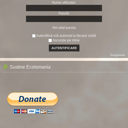
Nume utilizator:
Parolă:
Am uitat parola
Autentifică-mă automat la fiecare vizită
Ascunde pe mine
Înregistrare
Sustine Ecolomania