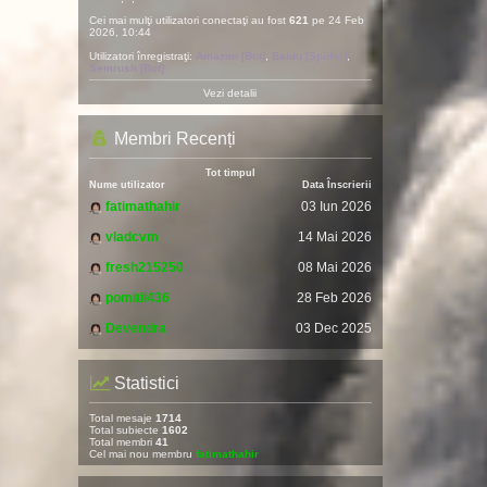
Cei mai mulţi utilizatori conectaţi au fost
621
pe 24 Feb
2026, 10:44
Utilizatori înregistraţi:
Amazon [Bot]
,
Baidu [Spider]
,
Semrush [Bot]
Vezi detalii
Membri Recenți
Tot timpul
Nume utilizator
Data Înscrierii
fatimathahir
03 Iun 2026
vladcvm
14 Mai 2026
fresh215250
08 Mai 2026
pomitil436
28 Feb 2026
Devendra
03 Dec 2025
Statistici
Total mesaje
1714
Total subiecte
1602
Total membri
41
Cel mai nou membru
fatimathahir