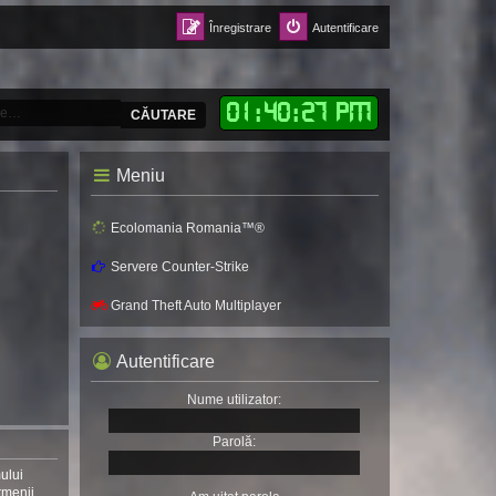
Înregistrare
Autentificare
01
:
40
:
29 PM
CĂUTARE
Meniu
Ecolomania Romania™®
Servere Counter-Strike
Grand Theft Auto Multiplayer
Autentificare
Nume utilizator:
Parolă:
mului
rmenii