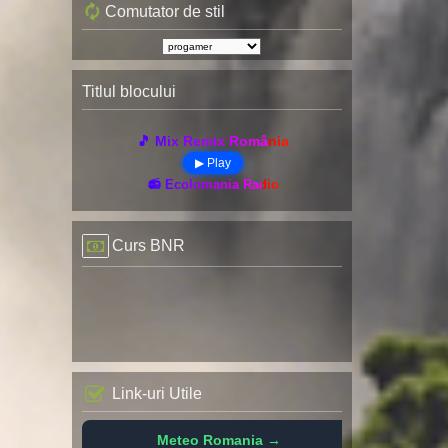
Comutator de stil
Titlul blocului
🎵 Mix Remix România
▶ Play
📻 Ecolomania Radio
Curs BNR
Link-uri Utile
Meteo Romania →