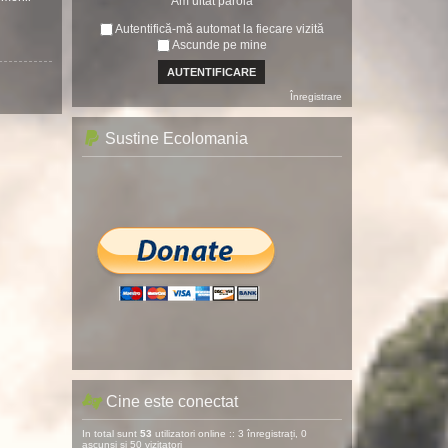
Am uitat parola
Autentifică-mă automat la fiecare vizită
Ascunde pe mine
Înregistrare
Sustine Ecolomania
Cine este conectat
In total sunt
53
utilizatori online :: 3 înregistrați, 0
ascunși și 50 vizitatori