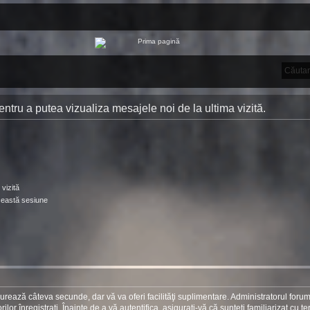
 pentru a putea vizualiza mesajele noi de la ultima vizită.
vizită
ceastă sesiune
 durează câteva secunde, dar vă va oferi facilităţi suplimentare. Administratorul foru
r înregistraţi. Înainte de a vă autentifica, asiguraţi-vă că sunteţi familiarizat cu te