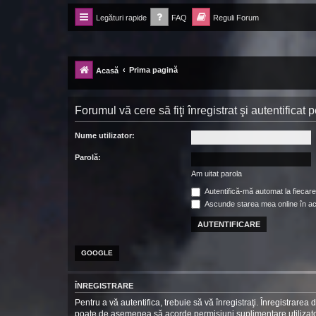
Legături rapide
FAQ
Reguli Forum
Forum Ecolomania™®
-= Idei pentru viitor =-
Prima pagină
Acasă
Forumul vă cere să fiţi înregistrat şi autentificat
Nume utilizator:
Parolă:
Am uitat parola
Autentifică-mă automat la fiecare 
Ascunde starea mea online în a
GOOGLE
ÎNREGISTRARE
Pentru a vă autentifica, trebuie să vă înregistraţi. Înregistrarea
poate de asemenea să acorde permisiuni suplimentare utilizatorilo