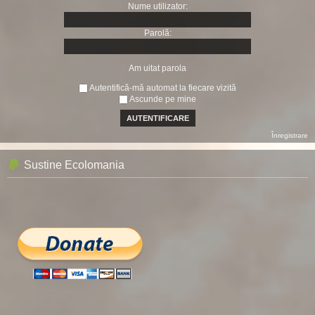
Nume utilizator:
Parolă:
Am uitat parola
Autentifică-mă automat la fiecare vizită
Ascunde pe mine
Înregistrare
Sustine Ecolomania