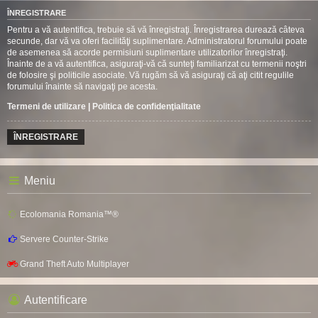
ÎNREGISTRARE
Pentru a vă autentifica, trebuie să vă înregistraţi. Înregistrarea durează câteva
secunde, dar vă va oferi facilităţi suplimentare. Administratorul forumului poate
de asemenea să acorde permisiuni suplimentare utilizatorilor înregistraţi.
Înainte de a vă autentifica, asiguraţi-vă că sunteţi familiarizat cu termenii noştri
de folosire şi politicile asociate. Vă rugăm să vă asiguraţi că aţi citit regulile
forumului înainte să navigaţi pe acesta.
Termeni de utilizare
|
Politica de confidenţialitate
ÎNREGISTRARE
Meniu
Ecolomania Romania™®
Servere Counter-Strike
Grand Theft Auto Multiplayer
Autentificare