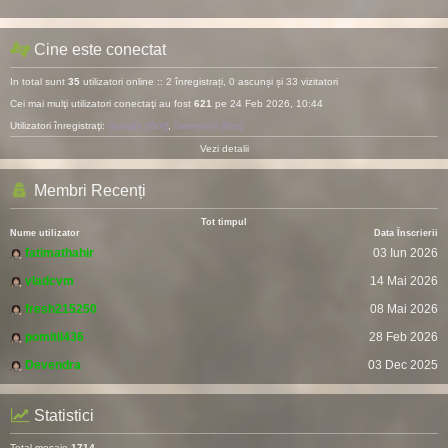
Cine este conectat
In total sunt
35
utilizatori online :: 2 înregistrați, 0 ascunși și 33 vizitatori
Cei mai mulţi utilizatori conectaţi au fost
621
pe 24 Feb 2026, 10:44
Utilizatori înregistraţi:
Google [Bot]
,
Semrush [Bot]
Vezi detalii
Membri Recenți
Tot timpul
Nume utilizator
Data Înscrierii
fatimathahir
03 Iun 2026
vladcvm
14 Mai 2026
fresh215250
08 Mai 2026
pomitil436
28 Feb 2026
Devendra
03 Dec 2025
Statistici
Total mesaje
1714