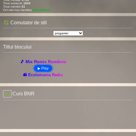
Total subiecte
1602
Total membri
41
Cel mai nou membru
fatimathahir
Comutator de stil
Titlul blocului
🎵 Mix Remix România
▶ Play
📻 Ecolomania Radio
Curs BNR