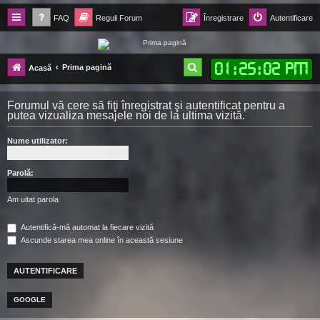
FAQ
Reguli Forum
Înregistrare
Autentificare
Forum Ecolomania™®
01
:
25
:
02 PM
C
Prima pagină
Acasă
-= Idei pentru viitor =-
ă
Forumul vă cere să fiţi înregistrat şi autentificat pentru a
u
putea vizualiza mesajele noi de la ultima vizită.
t
Nume utilizator:
a
r
Parolă:
e
Am uitat parola
Autentifică-mă automat la fiecare vizită
Ascunde starea mea online în această sesiune
GOOGLE