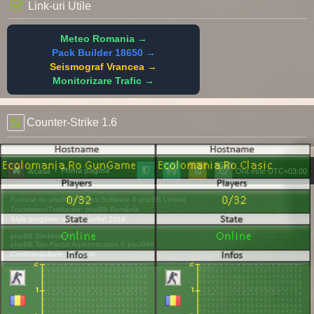
Link-uri Utile
Meteo Romania →
Pack Builder 18650 →
Seismograf Vrancea →
Monitorizare Trafic →
Counter-Strike 1.6
Prima pagină
Acasă
Ora este
UTC+03:00
Furnizat de
phpBB
® Forum Software © phpBB Limited
Translation/Traducere:
phpBB România
Style
progamer
de ©
Mazeltof
2018
phpBB SiteMaker
phpBB Two Factor Authentication ©
paul999
Confidențialitate
|
Termeni