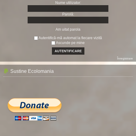
Nume utilizator:
Parolă:
Am uitat parola
Autentifică-mă automat la fiecare vizită
Ascunde pe mine
Înregistrare
Sustine Ecolomania