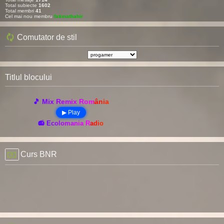
Total subiecte
1602
Total membri
41
Cel mai nou membru
fatimathahir
Comutator de stil
Titlul blocului
🎵 Mix Remix România
▶ Play
📻 Ecolomania Radio
Curs BNR