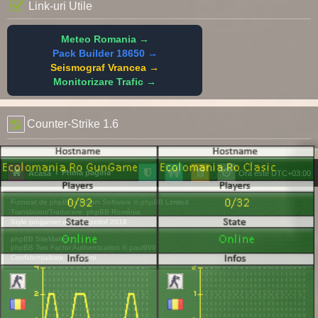
Link-uri Utile
Meteo Romania →
Pack Builder 18650 →
Seismograf Vrancea →
Monitorizare Trafic →
Counter-Strike 1.6
Prima pagină
Acasă
Ora este
UTC+03:00
Furnizat de
phpBB
® Forum Software © phpBB Limited
Translation/Traducere:
phpBB România
Style
progamer
de ©
Mazeltof
2018
phpBB SiteMaker
phpBB Two Factor Authentication ©
paul999
Confidențialitate
|
Termeni