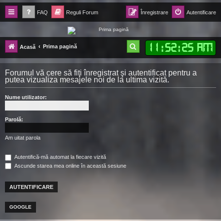
FAQ
Reguli Forum
Înregistrare
Autentificare
Forum Ecolomania™®
11
:
52
:
26 AM
C
Prima pagină
Acasă
-= Idei pentru viitor =-
ă
Forumul vă cere să fiţi înregistrat şi autentificat pentru a
u
putea vizualiza mesajele noi de la ultima vizită.
t
Nume utilizator:
a
r
Parolă:
e
Am uitat parola
Autentifică-mă automat la fiecare vizită
Ascunde starea mea online în această sesiune
GOOGLE