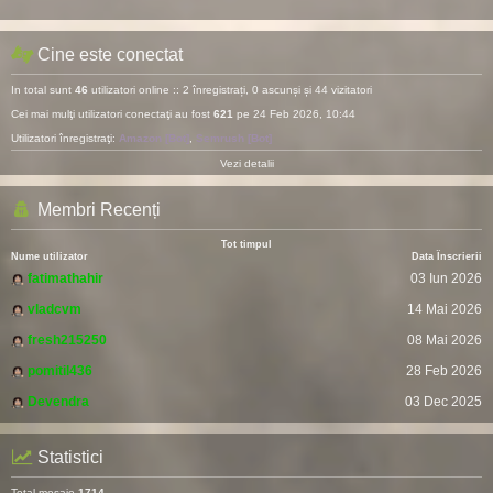
Cine este conectat
In total sunt
46
utilizatori online :: 2 înregistrați, 0 ascunși și 44 vizitatori
Cei mai mulţi utilizatori conectaţi au fost
621
pe 24 Feb 2026, 10:44
Utilizatori înregistraţi:
Amazon [Bot]
,
Semrush [Bot]
Vezi detalii
Membri Recenți
Tot timpul
Nume utilizator
Data Înscrierii
fatimathahir
03 Iun 2026
vladcvm
14 Mai 2026
fresh215250
08 Mai 2026
pomitil436
28 Feb 2026
Devendra
03 Dec 2025
Statistici
Total mesaje
1714