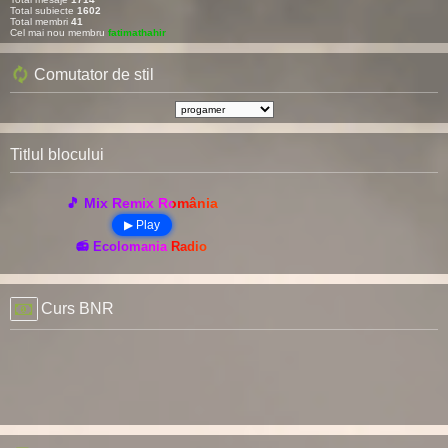
Total subiecte
1602
Total membri
41
Cel mai nou membru
fatimathahir
Comutator de stil
Titlul blocului
🎵 Mix Remix România
▶ Play
📻 Ecolomania Radio
Curs BNR