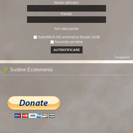
Nume utilizator:
Parolă:
Am uitat parola
Autentifică-mă automat la fiecare vizită
Ascunde pe mine
Înregistrare
Sustine Ecolomania