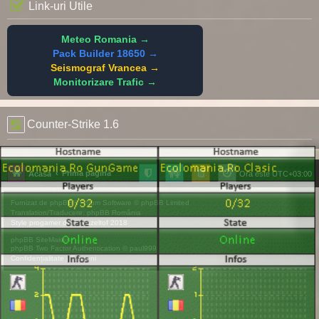
Link-uri Utile
Meteo Romania →
Pack Builder 18650 →
Seismograf Vrancea →
Monitorizare Trafic →
Counter-Strike 1.6
Prima pagină
Acasă
Ora este
UTC+03:00
Furnizat de
phpBB
® Forum Software © phpBB Limited
Translation/Traducere:
phpBB România
Style
progamer
de ©
Mazeltof
2018
phpBB SiteMaker
phpBB Two Factor Authentication ©
paul999
Confidențialitate
|
Termeni