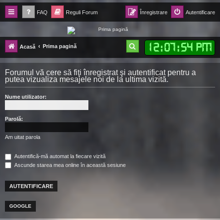
FAQ
Reguli Forum
Înregistrare
Autentificare
Forum Ecolomania™®
12
:
07
:
55 PM
C
Prima pagină
Acasă
-= Idei pentru viitor =-
ă
Forumul vă cere să fiţi înregistrat şi autentificat pentru a
u
putea vizualiza mesajele noi de la ultima vizită.
t
Nume utilizator:
a
r
Parolă:
e
Am uitat parola
Autentifică-mă automat la fiecare vizită
Ascunde starea mea online în această sesiune
GOOGLE