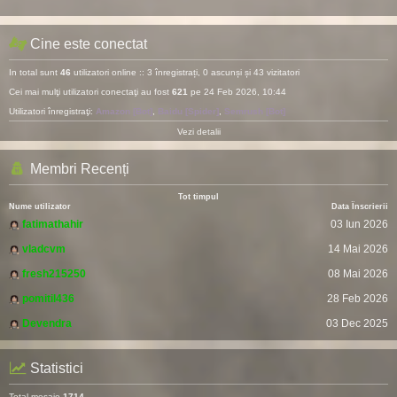
Cine este conectat
In total sunt
46
utilizatori online :: 3 înregistrați, 0 ascunși și 43 vizitatori
Cei mai mulţi utilizatori conectaţi au fost
621
pe 24 Feb 2026, 10:44
Utilizatori înregistraţi:
Amazon [Bot]
,
Baidu [Spider]
,
Semrush [Bot]
Vezi detalii
Membri Recenți
Tot timpul
Nume utilizator
Data Înscrierii
fatimathahir
03 Iun 2026
vladcvm
14 Mai 2026
fresh215250
08 Mai 2026
pomitil436
28 Feb 2026
Devendra
03 Dec 2025
Statistici
Total mesaje
1714