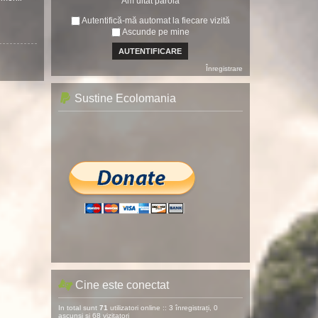
Am uitat parola
Autentifică-mă automat la fiecare vizită
Ascunde pe mine
Înregistrare
Sustine Ecolomania
Cine este conectat
In total sunt
71
utilizatori online :: 3 înregistrați, 0
ascunși și 68 vizitatori