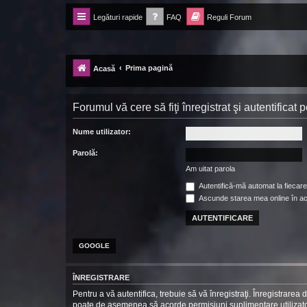
Legături rapide
FAQ
Reguli Forum
Forum Ecolomania™®
-= Idei pentru viitor =-
Prima pagină
Acasă
Forumul vă cere să fiţi înregistrat şi autentificat
Nume utilizator:
Parolă:
Am uitat parola
Autentifică-mă automat la fiecare 
Ascunde starea mea online în a
GOOGLE
ÎNREGISTRARE
Pentru a vă autentifica, trebuie să vă înregistraţi. Înregistrarea
poate de asemenea să acorde permisiuni suplimentare utilizatorilo