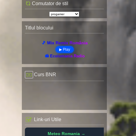
Comutator de stil
Titlul blocului
🎵 Mix Remix România
▶ Play
📻 Ecolomania Radio
Curs BNR
Link-uri Utile
Meteo Romania →