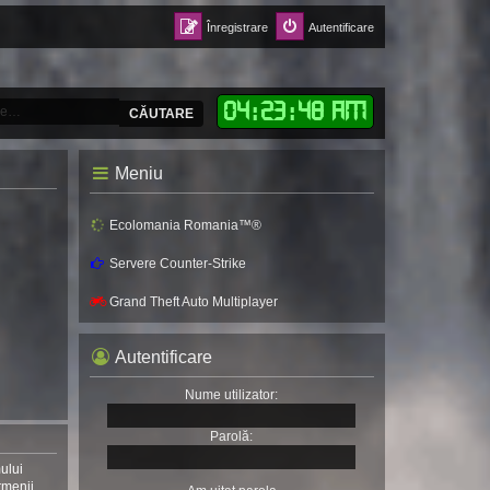
Înregistrare
Autentificare
04
:
23
:
50 AM
CĂUTARE
Meniu
Ecolomania Romania™®
Servere Counter-Strike
Grand Theft Auto Multiplayer
Autentificare
Nume utilizator:
Parolă:
mului
rmenii