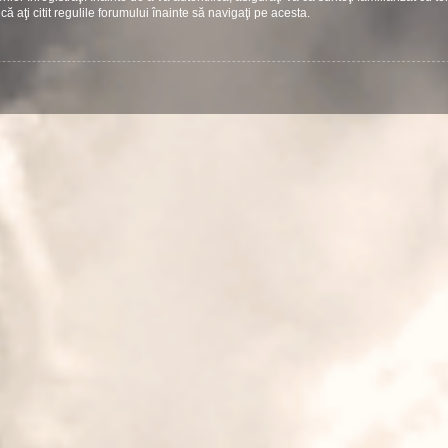
că aţi citit regulile forumului înainte să navigaţi pe acesta.