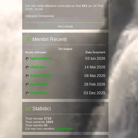
Cei mai mulţi utilizatori conectaţi au fost
621
pe 24 Feb
2026, 10:44
Utilizatori înregistraţi:
Amazon [Bot]
,
Baidu [Spider]
,
Semrush [Bot]
Vezi detalii
Membri Recenți
Tot timpul
Nume utilizator
Data Înscrierii
fatimathahir
03 Iun 2026
vladcvm
14 Mai 2026
fresh215250
08 Mai 2026
pomitil436
28 Feb 2026
Devendra
03 Dec 2025
Statistici
Total mesaje
1715
Total subiecte
1603
Total membri
41
Cel mai nou membru
fatimathahir