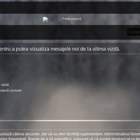
 pentru a putea vizualiza mesajele noi de la ultima vizită.
vizită
ceastă sesiune
 durează câteva secunde, dar vă va oferi facilităţi suplimentare. Administratorul foru
r înregistraţi. Înainte de a vă autentifica, asiguraţi-vă că sunteţi familiarizat cu te