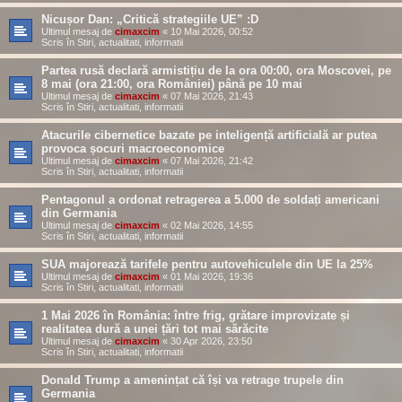
Nicușor Dan: „Critică strategiile UE” :D
Ultimul mesaj de
cimaxcim
«
10 Mai 2026, 00:52
Scris în
Stiri, actualitati, informatii
Partea rusă declară armistițiu de la ora 00:00, ora Moscovei, pe
8 mai (ora 21:00, ora României) până pe 10 mai
Ultimul mesaj de
cimaxcim
«
07 Mai 2026, 21:43
Scris în
Stiri, actualitati, informatii
Atacurile cibernetice bazate pe inteligență artificială ar putea
provoca șocuri macroeconomice
Ultimul mesaj de
cimaxcim
«
07 Mai 2026, 21:42
Scris în
Stiri, actualitati, informatii
Pentagonul a ordonat retragerea a 5.000 de soldați americani
din Germania
Ultimul mesaj de
cimaxcim
«
02 Mai 2026, 14:55
Scris în
Stiri, actualitati, informatii
SUA majorează tarifele pentru autovehiculele din UE la 25%
Ultimul mesaj de
cimaxcim
«
01 Mai 2026, 19:36
Scris în
Stiri, actualitati, informatii
1 Mai 2026 în România: între frig, grătare improvizate și
realitatea dură a unei țări tot mai sărăcite
Ultimul mesaj de
cimaxcim
«
30 Apr 2026, 23:50
Scris în
Stiri, actualitati, informatii
Donald Trump a amenințat că își va retrage trupele din
Germania