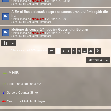
Ultimul mesaj de
cimaxcim
«
30 Apr 2026, 23:40
Scris în
Stiri, actualitati, informatii
AIEA și Rusia discută despre scoaterea uraniului îmbogățit din
Iran
Ultimul mesaj de
cimaxcim
«
29 Apr 2026, 20:01
Scris în
Stiri, actualitati, informatii
Moțiune de cenzură împotriva Guvernului Bolojan
Ultimul mesaj de
cimaxcim
«
27 Apr 2026, 22:30
Scris în
Stiri, actualitati, informatii
1
Căutarea a găsit 505 rezultate
Pagina
1
2
din
3
21
4
5
…
21
Următor
MERGI LA
Meniu
Ecolomania Romania™®
Servere Counter-Strike
Grand Theft Auto Multiplayer