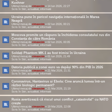
Kushner
Ultimul mesaj de
cimaxcim
«
14 Iun 2026, 22:27
Scris în
Stiri, actualitati, informatii
Ucraina pune în pericol navigația internațională în Marea
Neagră
Ultimul mesaj de
cimaxcim
«
02 Iun 2026, 00:21
Scris în
Stiri, actualitati, informatii
Moscova promite un răspuns la închiderea consulatului rus din
Constanța de către România
Ultimul mesaj de
cimaxcim
«
02 Iun 2026, 00:05
Scris în
Stiri, actualitati, informatii
Soldați Phantom MK-1 au fost trimisi în Ucraina
Ultimul mesaj de
cimaxcim
«
01 Iun 2026, 21:49
Scris în
Stiri, actualitati, informatii
Datoria publică a zonei euro va depăși 90% din PIB în 2026
Ultimul mesaj de
cimaxcim
«
21 Mai 2026, 21:31
Scris în
Stiri, actualitati, informatii
Coronavirus, Hantavirus și Ebola: Cine aruncă lumea într-un
război biologic permanent?
Ultimul mesaj de
cimaxcim
«
21 Mai 2026, 21:19
Scris în
Stiri, actualitati, informatii
Rusia avertizează că riscul unui conflict „catastrofal” cu NATO
crește
Ultimul mesaj de
cimaxcim
«
19 Mai 2026, 22:08
Scris în
Stiri, actualitati, informatii