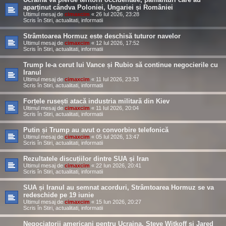
aparținut cândva Poloniei, Ungariei și României
Ultimul mesaj de
cimaxcim
«
26 Iul 2026, 23:28
Scris în
Stiri, actualitati, informatii
Strâmtoarea Hormuz este deschisă tuturor navelor
Ultimul mesaj de
cimaxcim
«
12 Iul 2026, 17:52
Scris în
Stiri, actualitati, informatii
Trump le-a cerut lui Vance și Rubio să continue negocierile cu
Iranul
Ultimul mesaj de
cimaxcim
«
11 Iul 2026, 23:33
Scris în
Stiri, actualitati, informatii
Forțele rusești atacă industria militară din Kiev
Ultimul mesaj de
cimaxcim
«
11 Iul 2026, 20:04
Scris în
Stiri, actualitati, informatii
Putin și Trump au avut o convorbire telefonică
Ultimul mesaj de
cimaxcim
«
05 Iul 2026, 13:47
Scris în
Stiri, actualitati, informatii
Rezultatele discuțiilor dintre SUA și Iran
Ultimul mesaj de
cimaxcim
«
22 Iun 2026, 20:41
Scris în
Stiri, actualitati, informatii
SUA și Iranul au semnat acorduri, Strâmtoarea Hormuz se va
redeschide pe 19 iunie
Ultimul mesaj de
cimaxcim
«
15 Iun 2026, 20:27
Scris în
Stiri, actualitati, informatii
Negociatorii americani pentru Ucraina, Steve Witkoff și Jared