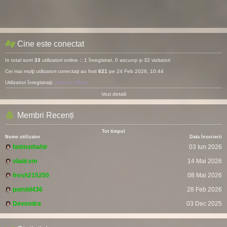
Cine este conectat
In total sunt
33
utilizatori online :: 1 înregistrat, 0 ascunși și 32 vizitatori
Cei mai mulţi utilizatori conectaţi au fost
621
pe 24 Feb 2026, 10:44
Utilizatori înregistraţi:
Amazon [Bot]
Vezi detalii
Membri Recenți
Tot timpul
Nume utilizator
Data Înscrierii
fatimathahir
03 Iun 2026
vladcvm
14 Mai 2026
fresh215250
08 Mai 2026
pomitil436
28 Feb 2026
Devendra
03 Dec 2025