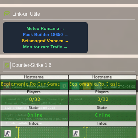
Link-uri Utile
Meteo Romania →
Pack Builder 18650 →
Seismograf Vrancea →
Monitorizare Trafic →
Counter-Strike 1.6
Prima pagină
Acasă
Ora este
UTC+03:00
Furnizat de
phpBB
® Forum Software © phpBB Limited
Translation/Traducere:
phpBB România
Style
progamer
de ©
Mazeltof
2018
phpBB SiteMaker
phpBB Two Factor Authentication ©
paul999
Confidențialitate
|
Termeni