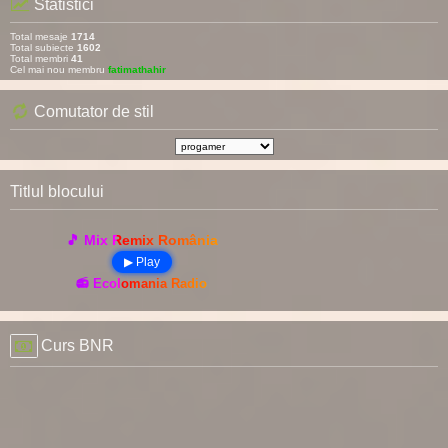
Statistici
Total mesaje
1714
Total subiecte
1602
Total membri
41
Cel mai nou membru
fatimathahir
Comutator de stil
Titlul blocului
🎵 Mix Remix România
▶ Play
📻 Ecolomania Radio
Curs BNR