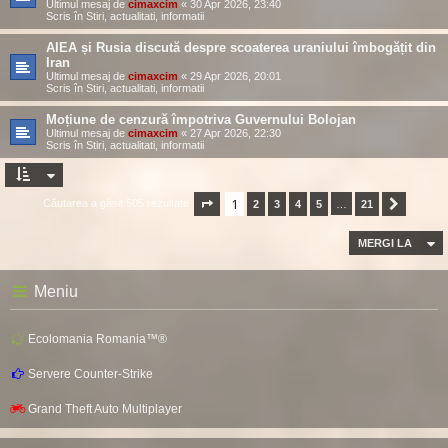
Ultimul mesaj de
cimaxcim
«
30 Apr 2026, 23:40
Scris în
Stiri, actualitati, informatii
AIEA și Rusia discută despre scoaterea uraniului îmbogățit din
Iran
Ultimul mesaj de
cimaxcim
«
29 Apr 2026, 20:01
Scris în
Stiri, actualitati, informatii
Moțiune de cenzură împotriva Guvernului Bolojan
Ultimul mesaj de
cimaxcim
«
27 Apr 2026, 22:30
Scris în
Stiri, actualitati, informatii
1
Căutarea a găsit 505 rezultate
Pagina
1
2
din
3
21
4
5
…
21
Următor
MERGI LA
Meniu
Ecolomania Romania™®
Servere Counter-Strike
Grand Theft Auto Multiplayer