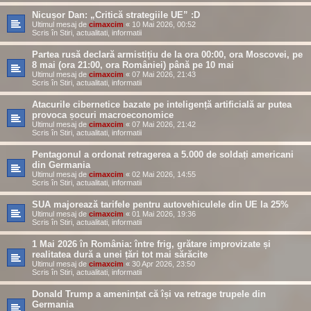
Nicușor Dan: „Critică strategiile UE” :D
Ultimul mesaj de
cimaxcim
«
10 Mai 2026, 00:52
Scris în
Stiri, actualitati, informatii
Partea rusă declară armistițiu de la ora 00:00, ora Moscovei, pe
8 mai (ora 21:00, ora României) până pe 10 mai
Ultimul mesaj de
cimaxcim
«
07 Mai 2026, 21:43
Scris în
Stiri, actualitati, informatii
Atacurile cibernetice bazate pe inteligență artificială ar putea
provoca șocuri macroeconomice
Ultimul mesaj de
cimaxcim
«
07 Mai 2026, 21:42
Scris în
Stiri, actualitati, informatii
Pentagonul a ordonat retragerea a 5.000 de soldați americani
din Germania
Ultimul mesaj de
cimaxcim
«
02 Mai 2026, 14:55
Scris în
Stiri, actualitati, informatii
SUA majorează tarifele pentru autovehiculele din UE la 25%
Ultimul mesaj de
cimaxcim
«
01 Mai 2026, 19:36
Scris în
Stiri, actualitati, informatii
1 Mai 2026 în România: între frig, grătare improvizate și
realitatea dură a unei țări tot mai sărăcite
Ultimul mesaj de
cimaxcim
«
30 Apr 2026, 23:50
Scris în
Stiri, actualitati, informatii
Donald Trump a amenințat că își va retrage trupele din
Germania