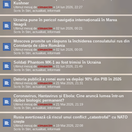
Kushner
Ultimul mesaj de
cimaxcim
«
14 Iun 2026, 22:27
Scris în
Stiri, actualitati, informatii
Ucraina pune în pericol navigația internațională în Marea
Neagră
Ultimul mesaj de
cimaxcim
«
02 Iun 2026, 00:21
Scris în
Stiri, actualitati, informatii
Moscova promite un răspuns la închiderea consulatului rus din
Constanța de către România
Ultimul mesaj de
cimaxcim
«
02 Iun 2026, 00:05
Scris în
Stiri, actualitati, informatii
Soldați Phantom MK-1 au fost trimisi în Ucraina
Ultimul mesaj de
cimaxcim
«
01 Iun 2026, 21:49
Scris în
Stiri, actualitati, informatii
Datoria publică a zonei euro va depăși 90% din PIB în 2026
Ultimul mesaj de
cimaxcim
«
21 Mai 2026, 21:31
Scris în
Stiri, actualitati, informatii
Coronavirus, Hantavirus și Ebola: Cine aruncă lumea într-un
război biologic permanent?
Ultimul mesaj de
cimaxcim
«
21 Mai 2026, 21:19
Scris în
Stiri, actualitati, informatii
Rusia avertizează că riscul unui conflict „catastrofal” cu NATO
crește
Ultimul mesaj de
cimaxcim
«
19 Mai 2026, 22:08
Scris în
Stiri, actualitati, informatii