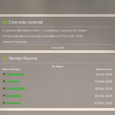
Cine este conectat
In total sunt
24
utilizatori online :: 2 înregistrați, 0 ascunși și 22 vizitatori
Cei mai mulţi utilizatori conectaţi au fost
621
pe 24 Feb 2026, 10:44
Utilizatori înregistraţi:
Bing [Bot]
,
Semrush [Bot]
Vezi detalii
Membri Recenți
Tot timpul
Nume utilizator
Data Înscrierii
fatimathahir
03 Iun 2026
vladcvm
14 Mai 2026
fresh215250
08 Mai 2026
pomitil436
28 Feb 2026
Devendra
03 Dec 2025