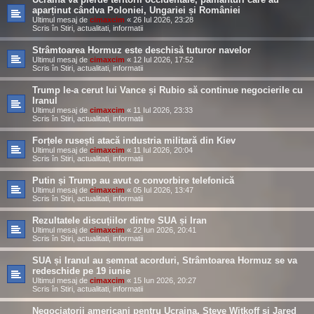
aparținut cândva Poloniei, Ungariei și României
Ultimul mesaj de
cimaxcim
«
26 Iul 2026, 23:28
Scris în
Stiri, actualitati, informatii
Strâmtoarea Hormuz este deschisă tuturor navelor
Ultimul mesaj de
cimaxcim
«
12 Iul 2026, 17:52
Scris în
Stiri, actualitati, informatii
Trump le-a cerut lui Vance și Rubio să continue negocierile cu
Iranul
Ultimul mesaj de
cimaxcim
«
11 Iul 2026, 23:33
Scris în
Stiri, actualitati, informatii
Forțele rusești atacă industria militară din Kiev
Ultimul mesaj de
cimaxcim
«
11 Iul 2026, 20:04
Scris în
Stiri, actualitati, informatii
Putin și Trump au avut o convorbire telefonică
Ultimul mesaj de
cimaxcim
«
05 Iul 2026, 13:47
Scris în
Stiri, actualitati, informatii
Rezultatele discuțiilor dintre SUA și Iran
Ultimul mesaj de
cimaxcim
«
22 Iun 2026, 20:41
Scris în
Stiri, actualitati, informatii
SUA și Iranul au semnat acorduri, Strâmtoarea Hormuz se va
redeschide pe 19 iunie
Ultimul mesaj de
cimaxcim
«
15 Iun 2026, 20:27
Scris în
Stiri, actualitati, informatii
Negociatorii americani pentru Ucraina, Steve Witkoff și Jared