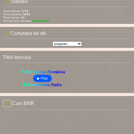
Statistici
Total mesaje
1714
Total subiecte
1602
Total membri
41
Cel mai nou membru
fatimathahir
Comutator de stil
Titlul blocului
🎵 Mix Remix România
▶ Play
📻 Ecolomania Radio
Curs BNR