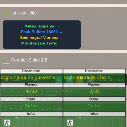
Link-uri Utile
Meteo Romania →
Pack Builder 18650 →
Seismograf Vrancea →
Monitorizare Trafic →
Counter-Strike 1.6
Prima pagină
Acasă
Ora este
UTC+03:00
Furnizat de
phpBB
® Forum Software © phpBB Limited
Translation/Traducere:
phpBB România
Style
progamer
de ©
Mazeltof
2018
phpBB SiteMaker
phpBB Two Factor Authentication ©
paul999
Confidențialitate
|
Termeni