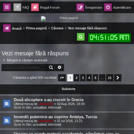
FAQ
Reguli Forum
Înregistrare
Autentificare
Forum Ecolomania™®
Prima pagină
Căutare
Vezi mesaje fără răspuns
Acasă
-= Idei pentru viitor =-
04
:
51
:
06 AM
C
ă
Vezi mesaje fără răspuns
u
Mergeți la căutare avansată
t
CĂUTARE
CĂUTARE AVANSATĂ
a
1
r
Căutarea a găsit 505 rezultate
Pagina
1
2
din
3
21
4
5
…
21
Următor
e
Subiecte
Două elicoptere s-au ciocnit în Grecia
Ultimul mesaj de
cimaxcim
«
02 Aug 2026, 19:34
Scris în
Stiri, actualitati, informatii
Incendii puternice au cuprins Antalya, Turcia
Ultimul mesaj de
cimaxcim
«
31 Iul 2026, 13:21
Scris în
Stiri, actualitati, informatii
Ucraina va pierde teritorii occidentale, pământuri care au