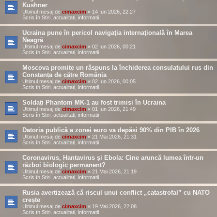
Kushner
Ultimul mesaj de
cimaxcim
«
14 Iun 2026, 22:27
Scris în
Stiri, actualitati, informatii
Ucraina pune în pericol navigația internațională în Marea
Neagră
Ultimul mesaj de
cimaxcim
«
02 Iun 2026, 00:21
Scris în
Stiri, actualitati, informatii
Moscova promite un răspuns la închiderea consulatului rus din
Constanța de către România
Ultimul mesaj de
cimaxcim
«
02 Iun 2026, 00:05
Scris în
Stiri, actualitati, informatii
Soldați Phantom MK-1 au fost trimisi în Ucraina
Ultimul mesaj de
cimaxcim
«
01 Iun 2026, 21:49
Scris în
Stiri, actualitati, informatii
Datoria publică a zonei euro va depăși 90% din PIB în 2026
Ultimul mesaj de
cimaxcim
«
21 Mai 2026, 21:31
Scris în
Stiri, actualitati, informatii
Coronavirus, Hantavirus și Ebola: Cine aruncă lumea într-un
război biologic permanent?
Ultimul mesaj de
cimaxcim
«
21 Mai 2026, 21:19
Scris în
Stiri, actualitati, informatii
Rusia avertizează că riscul unui conflict „catastrofal” cu NATO
crește
Ultimul mesaj de
cimaxcim
«
19 Mai 2026, 22:08
Scris în
Stiri, actualitati, informatii