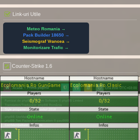
Link-uri Utile
Meteo Romania →
Pack Builder 18650 →
Seismograf Vrancea →
Monitorizare Trafic →
Counter-Strike 1.6
Prima pagină
Acasă
Ora este
UTC+03:00
Furnizat de
phpBB
® Forum Software © phpBB Limited
Translation/Traducere:
phpBB România
Style
progamer
de ©
Mazeltof
2018
phpBB SiteMaker
phpBB Two Factor Authentication ©
paul999
Confidențialitate
|
Termeni