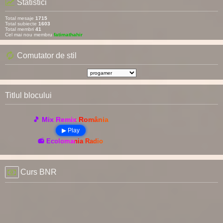
Statistici
Total mesaje
1715
Total subiecte
1603
Total membri
41
Cel mai nou membru
fatimathahir
Comutator de stil
Titlul blocului
🎵 Mix Remix România
▶ Play
📻 Ecolomania Radio
Curs BNR