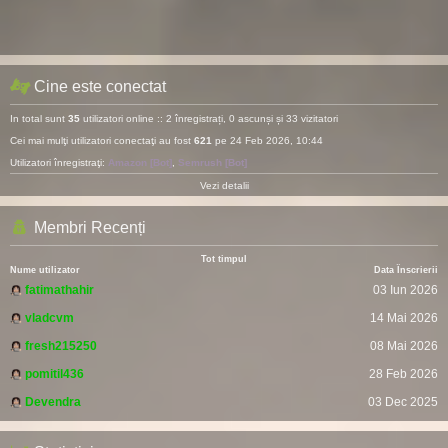
Cine este conectat
In total sunt
35
utilizatori online :: 2 înregistrați, 0 ascunși și 33 vizitatori
Cei mai mulţi utilizatori conectaţi au fost
621
pe 24 Feb 2026, 10:44
Utilizatori înregistraţi:
Amazon [Bot]
,
Semrush [Bot]
Vezi detalii
Membri Recenți
Tot timpul
Nume utilizator
Data Înscrierii
fatimathahir
03 Iun 2026
vladcvm
14 Mai 2026
fresh215250
08 Mai 2026
pomitil436
28 Feb 2026
Devendra
03 Dec 2025