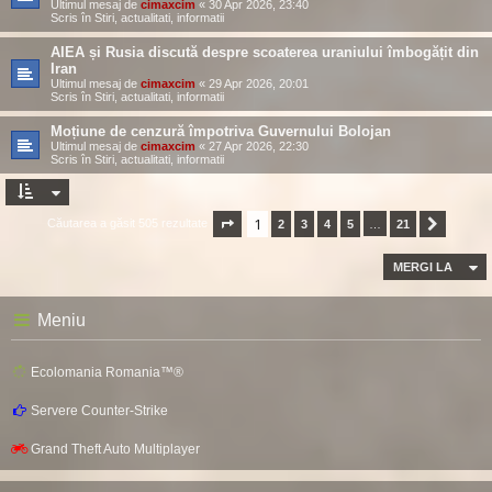
Ultimul mesaj de
cimaxcim
«
30 Apr 2026, 23:40
Scris în
Stiri, actualitati, informatii
AIEA și Rusia discută despre scoaterea uraniului îmbogățit din
Iran
Ultimul mesaj de
cimaxcim
«
29 Apr 2026, 20:01
Scris în
Stiri, actualitati, informatii
Moțiune de cenzură împotriva Guvernului Bolojan
Ultimul mesaj de
cimaxcim
«
27 Apr 2026, 22:30
Scris în
Stiri, actualitati, informatii
1
Căutarea a găsit 505 rezultate
Pagina
1
2
din
3
21
4
5
…
21
Următor
MERGI LA
Meniu
Ecolomania Romania™®
Servere Counter-Strike
Grand Theft Auto Multiplayer