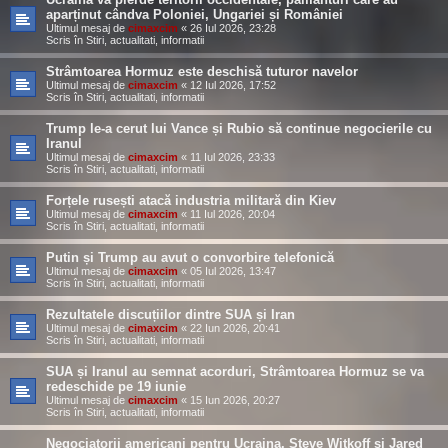
aparținut cândva Poloniei, Ungariei și României
Ultimul mesaj de
cimaxcim
«
26 Iul 2026, 23:28
Scris în
Stiri, actualitati, informatii
Strâmtoarea Hormuz este deschisă tuturor navelor
Ultimul mesaj de
cimaxcim
«
12 Iul 2026, 17:52
Scris în
Stiri, actualitati, informatii
Trump le-a cerut lui Vance și Rubio să continue negocierile cu
Iranul
Ultimul mesaj de
cimaxcim
«
11 Iul 2026, 23:33
Scris în
Stiri, actualitati, informatii
Forțele rusești atacă industria militară din Kiev
Ultimul mesaj de
cimaxcim
«
11 Iul 2026, 20:04
Scris în
Stiri, actualitati, informatii
Putin și Trump au avut o convorbire telefonică
Ultimul mesaj de
cimaxcim
«
05 Iul 2026, 13:47
Scris în
Stiri, actualitati, informatii
Rezultatele discuțiilor dintre SUA și Iran
Ultimul mesaj de
cimaxcim
«
22 Iun 2026, 20:41
Scris în
Stiri, actualitati, informatii
SUA și Iranul au semnat acorduri, Strâmtoarea Hormuz se va
redeschide pe 19 iunie
Ultimul mesaj de
cimaxcim
«
15 Iun 2026, 20:27
Scris în
Stiri, actualitati, informatii
Negociatorii americani pentru Ucraina, Steve Witkoff și Jared