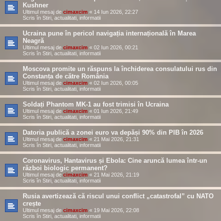
Kushner
Ultimul mesaj de
cimaxcim
«
14 Iun 2026, 22:27
Scris în
Stiri, actualitati, informatii
Ucraina pune în pericol navigația internațională în Marea
Neagră
Ultimul mesaj de
cimaxcim
«
02 Iun 2026, 00:21
Scris în
Stiri, actualitati, informatii
Moscova promite un răspuns la închiderea consulatului rus din
Constanța de către România
Ultimul mesaj de
cimaxcim
«
02 Iun 2026, 00:05
Scris în
Stiri, actualitati, informatii
Soldați Phantom MK-1 au fost trimisi în Ucraina
Ultimul mesaj de
cimaxcim
«
01 Iun 2026, 21:49
Scris în
Stiri, actualitati, informatii
Datoria publică a zonei euro va depăși 90% din PIB în 2026
Ultimul mesaj de
cimaxcim
«
21 Mai 2026, 21:31
Scris în
Stiri, actualitati, informatii
Coronavirus, Hantavirus și Ebola: Cine aruncă lumea într-un
război biologic permanent?
Ultimul mesaj de
cimaxcim
«
21 Mai 2026, 21:19
Scris în
Stiri, actualitati, informatii
Rusia avertizează că riscul unui conflict „catastrofal” cu NATO
crește
Ultimul mesaj de
cimaxcim
«
19 Mai 2026, 22:08
Scris în
Stiri, actualitati, informatii