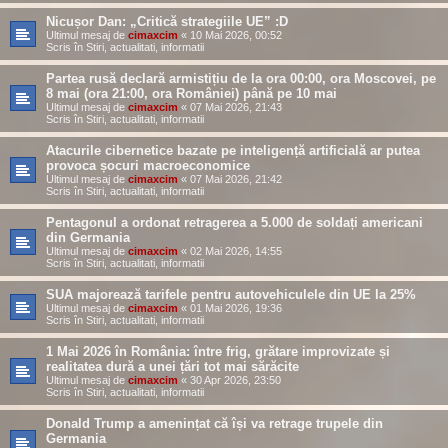
Nicușor Dan: „Critică strategiile UE” :D
Ultimul mesaj de
cimaxcim
«
10 Mai 2026, 00:52
Scris în
Stiri, actualitati, informatii
Partea rusă declară armistițiu de la ora 00:00, ora Moscovei, pe
8 mai (ora 21:00, ora României) până pe 10 mai
Ultimul mesaj de
cimaxcim
«
07 Mai 2026, 21:43
Scris în
Stiri, actualitati, informatii
Atacurile cibernetice bazate pe inteligență artificială ar putea
provoca șocuri macroeconomice
Ultimul mesaj de
cimaxcim
«
07 Mai 2026, 21:42
Scris în
Stiri, actualitati, informatii
Pentagonul a ordonat retragerea a 5.000 de soldați americani
din Germania
Ultimul mesaj de
cimaxcim
«
02 Mai 2026, 14:55
Scris în
Stiri, actualitati, informatii
SUA majorează tarifele pentru autovehiculele din UE la 25%
Ultimul mesaj de
cimaxcim
«
01 Mai 2026, 19:36
Scris în
Stiri, actualitati, informatii
1 Mai 2026 în România: între frig, grătare improvizate și
realitatea dură a unei țări tot mai sărăcite
Ultimul mesaj de
cimaxcim
«
30 Apr 2026, 23:50
Scris în
Stiri, actualitati, informatii
Donald Trump a amenințat că își va retrage trupele din
Germania