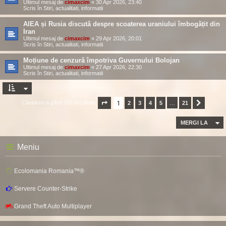
Ultimul mesaj de
cimaxcim
«
30 Apr 2026, 23:40
Scris în
Stiri, actualitati, informatii
AIEA și Rusia discută despre scoaterea uraniului îmbogățit din
Iran
Ultimul mesaj de
cimaxcim
«
29 Apr 2026, 20:01
Scris în
Stiri, actualitati, informatii
Moțiune de cenzură împotriva Guvernului Bolojan
Ultimul mesaj de
cimaxcim
«
27 Apr 2026, 22:30
Scris în
Stiri, actualitati, informatii
1
Căutarea a găsit 505 rezultate
Pagina
1
2
din
3
21
4
5
…
21
Următor
MERGI LA
Meniu
Ecolomania Romania™®
Servere Counter-Strike
Grand Theft Auto Multiplayer