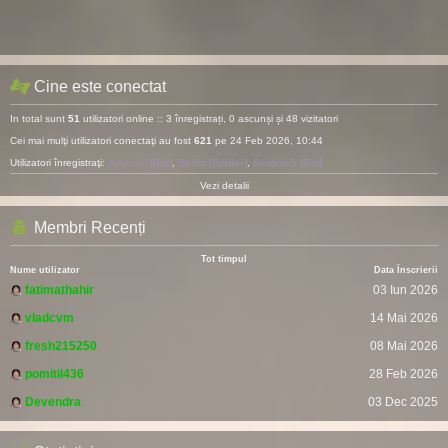
Cine este conectat
In total sunt
51
utilizatori online :: 3 înregistrați, 0 ascunși și 48 vizitatori
Cei mai mulţi utilizatori conectaţi au fost
621
pe 24 Feb 2026, 10:44
Utilizatori înregistraţi:
Amazon [Bot]
,
Baidu [Spider]
,
Semrush [Bot]
Vezi detalii
Membri Recenți
Tot timpul
Nume utilizator
Data Înscrierii
fatimathahir
03 Iun 2026
vladcvm
14 Mai 2026
fresh215250
08 Mai 2026
pomitil436
28 Feb 2026
Devendra
03 Dec 2025