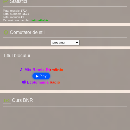
Statistici
Total mesaje
1714
Total subiecte
1602
Total membri
41
Cel mai nou membru
fatimathahir
Comutator de stil
Titlul blocului
🎵 Mix Remix România
▶ Play
📻 Ecolomania Radio
Curs BNR