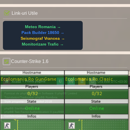
Link-uri Utile
Meteo Romania →
Pack Builder 18650 →
Seismograf Vrancea →
Monitorizare Trafic →
Counter-Strike 1.6
Prima pagină
Acasă
Ora este
UTC+03:00
Furnizat de
phpBB
® Forum Software © phpBB Limited
Translation/Traducere:
phpBB România
Style
progamer
de ©
Mazeltof
2018
phpBB SiteMaker
phpBB Two Factor Authentication ©
paul999
Confidențialitate
|
Termeni