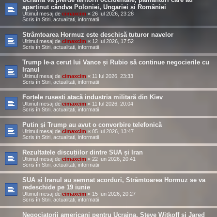
aparținut cândva Poloniei, Ungariei și României
Ultimul mesaj de
cimaxcim
«
26 Iul 2026, 23:28
Scris în
Stiri, actualitati, informatii
Strâmtoarea Hormuz este deschisă tuturor navelor
Ultimul mesaj de
cimaxcim
«
12 Iul 2026, 17:52
Scris în
Stiri, actualitati, informatii
Trump le-a cerut lui Vance și Rubio să continue negocierile cu
Iranul
Ultimul mesaj de
cimaxcim
«
11 Iul 2026, 23:33
Scris în
Stiri, actualitati, informatii
Forțele rusești atacă industria militară din Kiev
Ultimul mesaj de
cimaxcim
«
11 Iul 2026, 20:04
Scris în
Stiri, actualitati, informatii
Putin și Trump au avut o convorbire telefonică
Ultimul mesaj de
cimaxcim
«
05 Iul 2026, 13:47
Scris în
Stiri, actualitati, informatii
Rezultatele discuțiilor dintre SUA și Iran
Ultimul mesaj de
cimaxcim
«
22 Iun 2026, 20:41
Scris în
Stiri, actualitati, informatii
SUA și Iranul au semnat acorduri, Strâmtoarea Hormuz se va
redeschide pe 19 iunie
Ultimul mesaj de
cimaxcim
«
15 Iun 2026, 20:27
Scris în
Stiri, actualitati, informatii
Negociatorii americani pentru Ucraina, Steve Witkoff și Jared