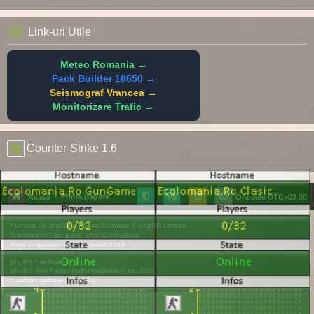
Link-uri Utile
Meteo Romania →
Pack Builder 18650 →
Seismograf Vrancea →
Monitorizare Trafic →
Counter-Strike 1.6
Prima pagină
Acasă
Ora este
UTC+03:00
Furnizat de
phpBB
® Forum Software © phpBB Limited
Translation/Traducere:
phpBB România
Style
progamer
de ©
Mazeltof
2018
phpBB SiteMaker
phpBB Two Factor Authentication ©
paul999
Confidențialitate
|
Termeni