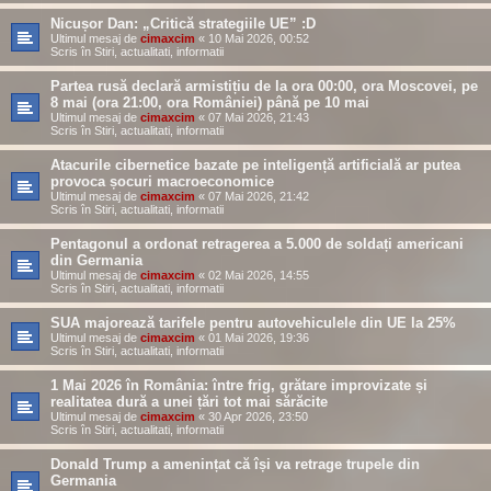
Nicușor Dan: „Critică strategiile UE” :D
Ultimul mesaj de
cimaxcim
«
10 Mai 2026, 00:52
Scris în
Stiri, actualitati, informatii
Partea rusă declară armistițiu de la ora 00:00, ora Moscovei, pe
8 mai (ora 21:00, ora României) până pe 10 mai
Ultimul mesaj de
cimaxcim
«
07 Mai 2026, 21:43
Scris în
Stiri, actualitati, informatii
Atacurile cibernetice bazate pe inteligență artificială ar putea
provoca șocuri macroeconomice
Ultimul mesaj de
cimaxcim
«
07 Mai 2026, 21:42
Scris în
Stiri, actualitati, informatii
Pentagonul a ordonat retragerea a 5.000 de soldați americani
din Germania
Ultimul mesaj de
cimaxcim
«
02 Mai 2026, 14:55
Scris în
Stiri, actualitati, informatii
SUA majorează tarifele pentru autovehiculele din UE la 25%
Ultimul mesaj de
cimaxcim
«
01 Mai 2026, 19:36
Scris în
Stiri, actualitati, informatii
1 Mai 2026 în România: între frig, grătare improvizate și
realitatea dură a unei țări tot mai sărăcite
Ultimul mesaj de
cimaxcim
«
30 Apr 2026, 23:50
Scris în
Stiri, actualitati, informatii
Donald Trump a amenințat că își va retrage trupele din
Germania