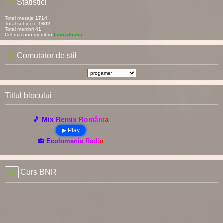
Statistici
Total mesaje
1714
Total subiecte
1602
Total membri
41
Cel mai nou membru
fatimathahir
Comutator de stil
Titlul blocului
🎵 Mix Remix România
▶ Play
📻 Ecolomania Radio
Curs BNR