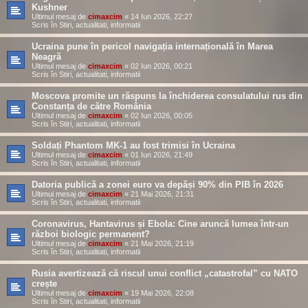
Kushner
Ultimul mesaj de
cimaxcim
«
14 Iun 2026, 22:27
Scris în
Stiri, actualitati, informatii
Ucraina pune în pericol navigația internațională în Marea
Neagră
Ultimul mesaj de
cimaxcim
«
02 Iun 2026, 00:21
Scris în
Stiri, actualitati, informatii
Moscova promite un răspuns la închiderea consulatului rus din
Constanța de către România
Ultimul mesaj de
cimaxcim
«
02 Iun 2026, 00:05
Scris în
Stiri, actualitati, informatii
Soldați Phantom MK-1 au fost trimisi în Ucraina
Ultimul mesaj de
cimaxcim
«
01 Iun 2026, 21:49
Scris în
Stiri, actualitati, informatii
Datoria publică a zonei euro va depăși 90% din PIB în 2026
Ultimul mesaj de
cimaxcim
«
21 Mai 2026, 21:31
Scris în
Stiri, actualitati, informatii
Coronavirus, Hantavirus și Ebola: Cine aruncă lumea într-un
război biologic permanent?
Ultimul mesaj de
cimaxcim
«
21 Mai 2026, 21:19
Scris în
Stiri, actualitati, informatii
Rusia avertizează că riscul unui conflict „catastrofal” cu NATO
crește
Ultimul mesaj de
cimaxcim
«
19 Mai 2026, 22:08
Scris în
Stiri, actualitati, informatii