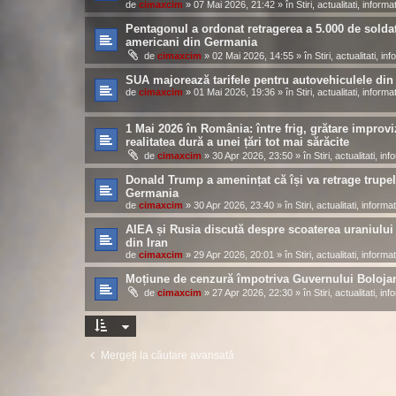
de
cimaxcim
»
07 Mai 2026, 21:42
» în
Stiri, actualitati, informat
Pentagonul a ordonat retragerea a 5.000 de soldaț
americani din Germania
de
cimaxcim
»
02 Mai 2026, 14:55
» în
Stiri, actualitati, inf
SUA majorează tarifele pentru autovehiculele di
de
cimaxcim
»
01 Mai 2026, 19:36
» în
Stiri, actualitati, informat
1 Mai 2026 în România: între frig, grătare improvi
realitatea dură a unei țări tot mai sărăcite
de
cimaxcim
»
30 Apr 2026, 23:50
» în
Stiri, actualitati, inf
Donald Trump a amenințat că își va retrage trupel
Germania
de
cimaxcim
»
30 Apr 2026, 23:40
» în
Stiri, actualitati, informat
AIEA și Rusia discută despre scoaterea uraniului
din Iran
de
cimaxcim
»
29 Apr 2026, 20:01
» în
Stiri, actualitati, informat
Moțiune de cenzură împotriva Guvernului Boloja
de
cimaxcim
»
27 Apr 2026, 22:30
» în
Stiri, actualitati, inf
Mergeți la căutare avansată