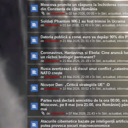
Moscova promite un răspuns la închiderea consul
din Constanța de către România
de
cimaxcim
»
02 Iun 2026, 00:05
» în
Stiri, actualitati, inf
Soldați Phantom MK-1 au fost trimisi în Ucraina
de
cimaxcim
»
01 Iun 2026, 21:49
» în
Stiri, actualitati, informati
Datoria publică a zonei euro va depăși 90% din P
de
cimaxcim
»
21 Mai 2026, 21:31
» în
Stiri, actualitati, informat
Coronavirus, Hantavirus și Ebola: Cine aruncă lu
un război biologic permanent?
de
cimaxcim
»
21 Mai 2026, 21:19
» în
Stiri, actualitati, informat
Rusia avertizează că riscul unui conflict „catastro
NATO crește
de
cimaxcim
»
19 Mai 2026, 22:08
» în
Stiri, actualitati, informat
Nicușor Dan: „Critică strategiile UE” :D
de
cimaxcim
»
10 Mai 2026, 00:52
» în
Stiri, actualitati, informat
Partea rusă declară armistițiu de la ora 00:00, ora
Moscovei, pe 8 mai (ora 21:00, ora României) pân
mai
de
cimaxcim
»
07 Mai 2026, 21:43
» în
Stiri, actualitati, inf
Atacurile cibernetice bazate pe inteligență artifici
putea provoca șocuri macroeconomice