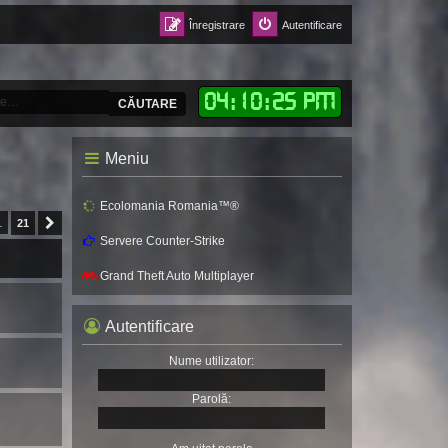
Înregistrare
Autentificare
04
:
10
:
26 PM
CĂUTARE
Meniu
Ecolomania Romania™®
…
21
Următorul
Servere Counter-Strike
Grand Theft Auto Multiplayer
Autentificare
Nume utilizator:
Parolă: