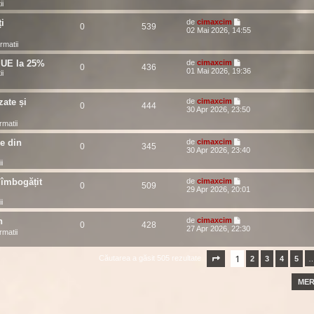
ii
i
de
cimaxcim
0
539
02 Mai 2026, 14:55
ormatii
n UE la 25%
de
cimaxcim
0
436
01 Mai 2026, 19:36
ii
zate și
de
cimaxcim
0
444
30 Apr 2026, 23:50
ormatii
e din
de
cimaxcim
0
345
30 Apr 2026, 23:40
ii
 îmbogățit
de
cimaxcim
0
509
29 Apr 2026, 20:01
ii
n
de
cimaxcim
0
428
27 Apr 2026, 22:30
ormatii
1
Căutarea a găsit 505 rezultate
Pagina
1
2
din
21
3
4
5
MER