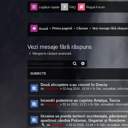
Legături rapide
FAQ
Reguli Forum
Forum Ecolomania™®
-= Idei pentru viitor =-
Prima pagină
Căutare
Vezi mesaje fără răspun
Acasă
Vezi mesaje fără răspuns
Mergeți la căutare avansată
CĂUTARE
CĂUTARE AVANSATĂ
SUBIECTE
Două elicoptere s-au ciocnit în Grecia
de
cimaxcim
»
02 Aug 2026, 19:34
» în
Stiri, actualitati, informat
Incendii puternice au cuprins Antalya, Turcia
de
cimaxcim
»
31 Iul 2026, 13:21
» în
Stiri, actualitati, informatii
Ucraina va pierde teritorii occidentale, pământuri
aparținut cândva Poloniei, Ungariei și României
de
cimaxcim
»
26 Iul 2026, 23:28
» în
Stiri, actualitati, info