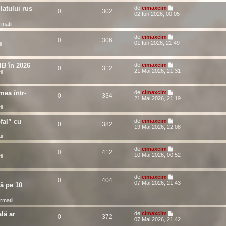
atului rus
de
cimaxcim
0
302
02 Iun 2026, 00:05
ormatii
de
cimaxcim
0
306
01 Iun 2026, 21:49
i
IB în 2026
de
cimaxcim
0
312
21 Mai 2026, 21:31
ii
mea într-
de
cimaxcim
0
334
21 Mai 2026, 21:19
ii
fal” cu
de
cimaxcim
0
382
19 Mai 2026, 22:08
ii
de
cimaxcim
0
412
10 Mai 2026, 00:52
ii
de
cimaxcim
0
404
07 Mai 2026, 21:43
ă pe 10
ormatii
ală ar
de
cimaxcim
0
372
07 Mai 2026, 21:42