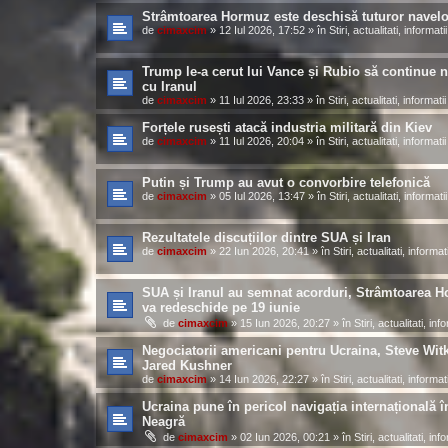
Strâmtoarea Hormuz este deschisă tuturor navelo
de
cimaxcim
»
12 Iul 2026, 17:52
» în
Stiri, actualitati, informatii
Trump le-a cerut lui Vance și Rubio să continue n
cu Iranul
de
cimaxcim
»
11 Iul 2026, 23:33
» în
Stiri, actualitati, informatii
Forțele rusești atacă industria militară din Kiev
de
cimaxcim
»
11 Iul 2026, 20:04
» în
Stiri, actualitati, informatii
Putin și Trump au avut o convorbire telefonică
de
cimaxcim
»
05 Iul 2026, 13:47
» în
Stiri, actualitati, informatii
Rezultatele discuțiilor dintre SUA și Iran
de
cimaxcim
»
22 Iun 2026, 20:41
» în
Stiri, actualitati, informati
SUA și Iranul au semnat acorduri, Strâmtoarea 
va redeschide pe 19 iunie
de
cimaxcim
»
15 Iun 2026, 20:27
» în
Stiri, actualitati, inf
Negociatorii americani pentru Ucraina, Steve Witk
Jared Kushner
de
cimaxcim
»
14 Iun 2026, 22:27
» în
Stiri, actualitati, informati
Ucraina pune în pericol navigația internațională 
Neagră
de
cimaxcim
»
02 Iun 2026, 00:21
» în
Stiri, actualitati, inf