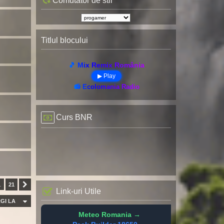
Comutator de stil
Titlul blocului
🎵 Mix Remix România
▶ Play
📻 Ecolomania Radio
Curs BNR
…
21
Următorul
Link-uri Utile
GI LA
Meteo Romania →