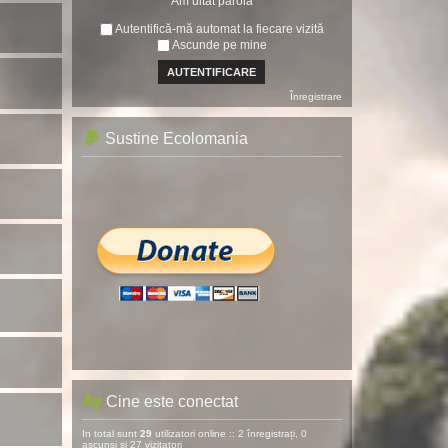
Am uitat parola
Autentifică-mă automat la fiecare vizită
Ascunde pe mine
Înregistrare
Sustine Ecolomania
Cine este conectat
In total sunt
29
utilizatori online :: 2 înregistrați, 0
ascunși și 27 vizitatori