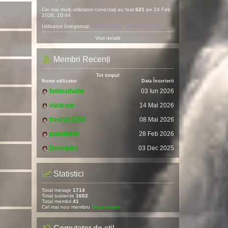
Cei mai mulţi utilizatori conectaţi au fost
621
pe 24 Feb
2026, 10:44
Utilizatori înregistraţi:
Google [Bot]
,
Semrush [Bot]
Vezi detalii
Membri Recenți
Tot timpul
Nume utilizator
Data Înscrierii
fatimathahir
03 Iun 2026
vladcvm
14 Mai 2026
fresh215250
08 Mai 2026
pomitil436
28 Feb 2026
Devendra
03 Dec 2025
Statistici
Total mesaje
1714
Total subiecte
1602
Total membri
41
Cel mai nou membru
fatimathahir