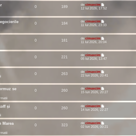
r
de
cimaxcim
0
189
12 Iul 2026, 17:52
egocierile
de
cimaxcim
0
184
11 Iul 2026, 23:33
de
cimaxcim
0
181
11 Iul 2026, 20:04
de
cimaxcim
0
221
05 Iul 2026, 13:47
de
cimaxcim
0
263
22 Iun 2026, 20:41
i
Hormuz se
de
cimaxcim
0
260
15 Iun 2026, 20:27
ormatii
off și
de
cimaxcim
0
260
14 Iun 2026, 22:27
i
în Marea
de
cimaxcim
0
323
02 Iun 2026, 00:21
ormatii