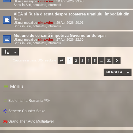
Ultimul mesaj de
cimaxcim
«
30 Apr 2026, 23:40
Scris în
Stiri, actualitati, informatii
AIEA și Rusia discută despre scoaterea uraniului îmbogățit din
Iran
Ultimul mesaj de
cimaxcim
«
29 Apr 2026, 20:01
Scris în
Stiri, actualitati, informatii
Moțiune de cenzură împotriva Guvernului Bolojan
Ultimul mesaj de
cimaxcim
«
27 Apr 2026, 22:30
Scris în
Stiri, actualitati, informatii
1
Căutarea a găsit 505 rezultate
Pagina
1
2
din
3
21
4
5
…
21
Următor
MERGI LA
Meniu
Ecolomania Romania™®
Servere Counter-Strike
Grand Theft Auto Multiplayer