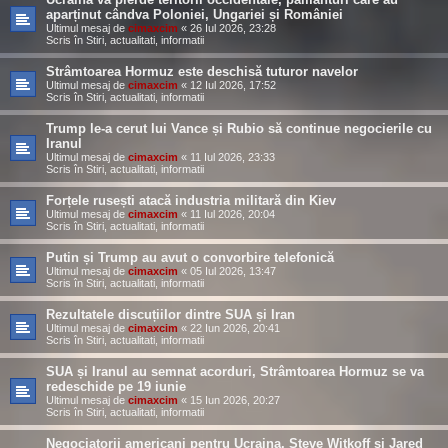
aparținut cândva Poloniei, Ungariei și României
Ultimul mesaj de
cimaxcim
«
26 Iul 2026, 23:28
Scris în
Stiri, actualitati, informatii
Strâmtoarea Hormuz este deschisă tuturor navelor
Ultimul mesaj de
cimaxcim
«
12 Iul 2026, 17:52
Scris în
Stiri, actualitati, informatii
Trump le-a cerut lui Vance și Rubio să continue negocierile cu
Iranul
Ultimul mesaj de
cimaxcim
«
11 Iul 2026, 23:33
Scris în
Stiri, actualitati, informatii
Forțele rusești atacă industria militară din Kiev
Ultimul mesaj de
cimaxcim
«
11 Iul 2026, 20:04
Scris în
Stiri, actualitati, informatii
Putin și Trump au avut o convorbire telefonică
Ultimul mesaj de
cimaxcim
«
05 Iul 2026, 13:47
Scris în
Stiri, actualitati, informatii
Rezultatele discuțiilor dintre SUA și Iran
Ultimul mesaj de
cimaxcim
«
22 Iun 2026, 20:41
Scris în
Stiri, actualitati, informatii
SUA și Iranul au semnat acorduri, Strâmtoarea Hormuz se va
redeschide pe 19 iunie
Ultimul mesaj de
cimaxcim
«
15 Iun 2026, 20:27
Scris în
Stiri, actualitati, informatii
Negociatorii americani pentru Ucraina, Steve Witkoff și Jared