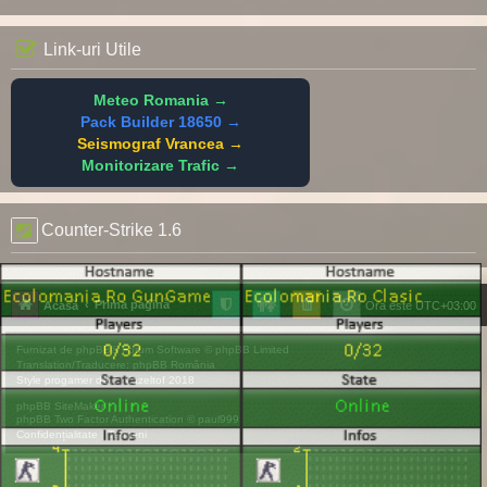
Link-uri Utile
Meteo Romania →
Pack Builder 18650 →
Seismograf Vrancea →
Monitorizare Trafic →
Counter-Strike 1.6
Prima pagină
Acasă
Ora este
UTC+03:00
Furnizat de
phpBB
® Forum Software © phpBB Limited
Translation/Traducere:
phpBB România
Style
progamer
de ©
Mazeltof
2018
phpBB SiteMaker
phpBB Two Factor Authentication ©
paul999
Confidențialitate
|
Termeni