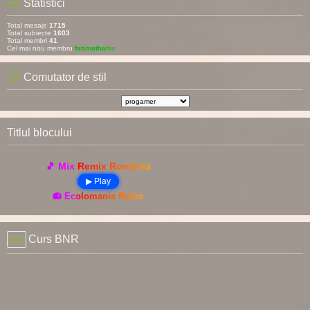
Statistici
Total mesaje
1715
Total subiecte
1603
Total membri
41
Cel mai nou membru
fatimathahir
Comutator de stil
Titlul blocului
🎵 Mix Remix România
▶ Play
📻 Ecolomania Radio
Curs BNR