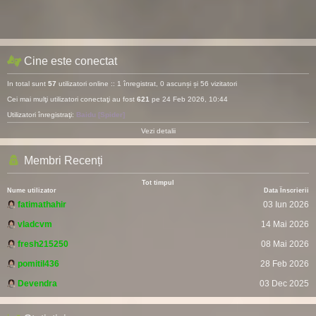
Cine este conectat
In total sunt
57
utilizatori online :: 1 înregistrat, 0 ascunși și 56 vizitatori
Cei mai mulţi utilizatori conectaţi au fost
621
pe 24 Feb 2026, 10:44
Utilizatori înregistraţi:
Baidu [Spider]
Vezi detalii
Membri Recenți
Tot timpul
Nume utilizator
Data Înscrierii
fatimathahir
03 Iun 2026
vladcvm
14 Mai 2026
fresh215250
08 Mai 2026
pomitil436
28 Feb 2026
Devendra
03 Dec 2025