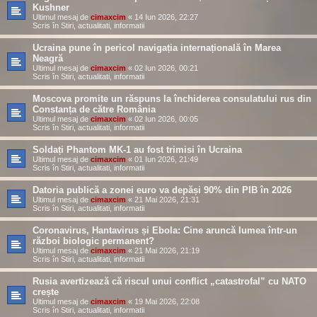
Kushner
Ultimul mesaj de
cimaxcim
«
14 Iun 2026, 22:27
Scris în
Stiri, actualitati, informatii
Ucraina pune în pericol navigația internațională în Marea
Neagră
Ultimul mesaj de
cimaxcim
«
02 Iun 2026, 00:21
Scris în
Stiri, actualitati, informatii
Moscova promite un răspuns la închiderea consulatului rus din
Constanța de către România
Ultimul mesaj de
cimaxcim
«
02 Iun 2026, 00:05
Scris în
Stiri, actualitati, informatii
Soldați Phantom MK-1 au fost trimisi în Ucraina
Ultimul mesaj de
cimaxcim
«
01 Iun 2026, 21:49
Scris în
Stiri, actualitati, informatii
Datoria publică a zonei euro va depăși 90% din PIB în 2026
Ultimul mesaj de
cimaxcim
«
21 Mai 2026, 21:31
Scris în
Stiri, actualitati, informatii
Coronavirus, Hantavirus și Ebola: Cine aruncă lumea într-un
război biologic permanent?
Ultimul mesaj de
cimaxcim
«
21 Mai 2026, 21:19
Scris în
Stiri, actualitati, informatii
Rusia avertizează că riscul unui conflict „catastrofal” cu NATO
crește
Ultimul mesaj de
cimaxcim
«
19 Mai 2026, 22:08
Scris în
Stiri, actualitati, informatii