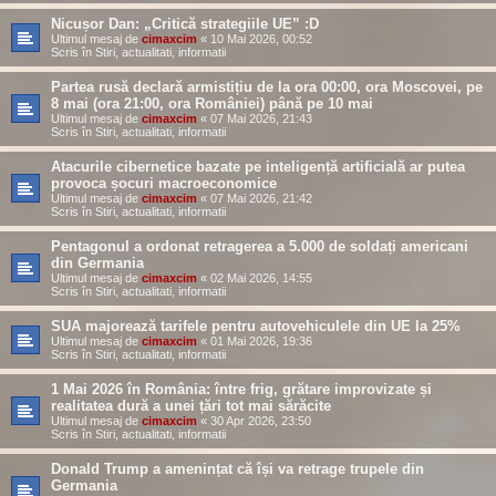
Nicușor Dan: „Critică strategiile UE” :D
Ultimul mesaj de
cimaxcim
«
10 Mai 2026, 00:52
Scris în
Stiri, actualitati, informatii
Partea rusă declară armistițiu de la ora 00:00, ora Moscovei, pe
8 mai (ora 21:00, ora României) până pe 10 mai
Ultimul mesaj de
cimaxcim
«
07 Mai 2026, 21:43
Scris în
Stiri, actualitati, informatii
Atacurile cibernetice bazate pe inteligență artificială ar putea
provoca șocuri macroeconomice
Ultimul mesaj de
cimaxcim
«
07 Mai 2026, 21:42
Scris în
Stiri, actualitati, informatii
Pentagonul a ordonat retragerea a 5.000 de soldați americani
din Germania
Ultimul mesaj de
cimaxcim
«
02 Mai 2026, 14:55
Scris în
Stiri, actualitati, informatii
SUA majorează tarifele pentru autovehiculele din UE la 25%
Ultimul mesaj de
cimaxcim
«
01 Mai 2026, 19:36
Scris în
Stiri, actualitati, informatii
1 Mai 2026 în România: între frig, grătare improvizate și
realitatea dură a unei țări tot mai sărăcite
Ultimul mesaj de
cimaxcim
«
30 Apr 2026, 23:50
Scris în
Stiri, actualitati, informatii
Donald Trump a amenințat că își va retrage trupele din
Germania