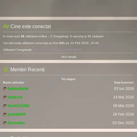
Cine este conectat
In total sunt
36
utilizatori online :: 2 înregistrați, 0 ascunși și 34 vizitatori
Cei mai mulţi utilizatori conectaţi au fost
621
pe 24 Feb 2026, 10:44
Utilizatori înregistraţi:
Majestic-12 [Bot]
,
Semrush [Bot]
Vezi detalii
Membri Recenți
Tot timpul
Nume utilizator
Data Înscrierii
fatimathahir
03 Iun 2026
vladcvm
14 Mai 2026
fresh215250
08 Mai 2026
pomitil436
28 Feb 2026
Devendra
03 Dec 2025