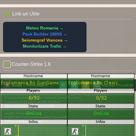
Link-uri Utile
Meteo Romania →
Pack Builder 18650 →
Seismograf Vrancea →
Monitorizare Trafic →
Counter-Strike 1.6
Prima pagină
Acasă
Ora este
UTC+03:00
Furnizat de
phpBB
® Forum Software © phpBB Limited
Translation/Traducere:
phpBB România
Style
progamer
de ©
Mazeltof
2018
phpBB SiteMaker
phpBB Two Factor Authentication ©
paul999
Confidențialitate
|
Termeni