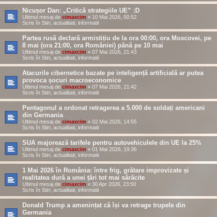
Nicușor Dan: „Critică strategiile UE” :D
Ultimul mesaj de
cimaxcim
«
10 Mai 2026, 00:52
Scris în
Stiri, actualitati, informatii
Partea rusă declară armistițiu de la ora 00:00, ora Moscovei, pe
8 mai (ora 21:00, ora României) până pe 10 mai
Ultimul mesaj de
cimaxcim
«
07 Mai 2026, 21:43
Scris în
Stiri, actualitati, informatii
Atacurile cibernetice bazate pe inteligență artificială ar putea
provoca șocuri macroeconomice
Ultimul mesaj de
cimaxcim
«
07 Mai 2026, 21:42
Scris în
Stiri, actualitati, informatii
Pentagonul a ordonat retragerea a 5.000 de soldați americani
din Germania
Ultimul mesaj de
cimaxcim
«
02 Mai 2026, 14:55
Scris în
Stiri, actualitati, informatii
SUA majorează tarifele pentru autovehiculele din UE la 25%
Ultimul mesaj de
cimaxcim
«
01 Mai 2026, 19:36
Scris în
Stiri, actualitati, informatii
1 Mai 2026 în România: între frig, grătare improvizate și
realitatea dură a unei țări tot mai sărăcite
Ultimul mesaj de
cimaxcim
«
30 Apr 2026, 23:50
Scris în
Stiri, actualitati, informatii
Donald Trump a amenințat că își va retrage trupele din
Germania