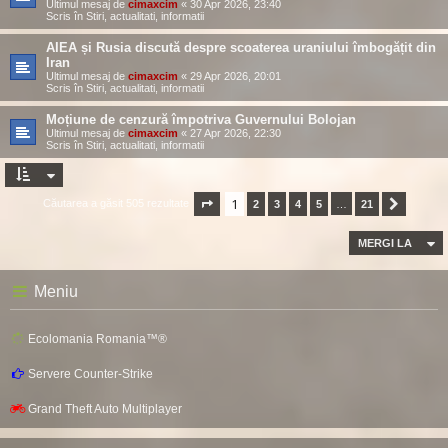
Ultimul mesaj de
cimaxcim
«
30 Apr 2026, 23:40
Scris în
Stiri, actualitati, informatii
AIEA și Rusia discută despre scoaterea uraniului îmbogățit din
Iran
Ultimul mesaj de
cimaxcim
«
29 Apr 2026, 20:01
Scris în
Stiri, actualitati, informatii
Moțiune de cenzură împotriva Guvernului Bolojan
Ultimul mesaj de
cimaxcim
«
27 Apr 2026, 22:30
Scris în
Stiri, actualitati, informatii
1
Căutarea a găsit 505 rezultate
Pagina
1
2
din
3
21
4
5
…
21
Următor
MERGI LA
Meniu
Ecolomania Romania™®
Servere Counter-Strike
Grand Theft Auto Multiplayer