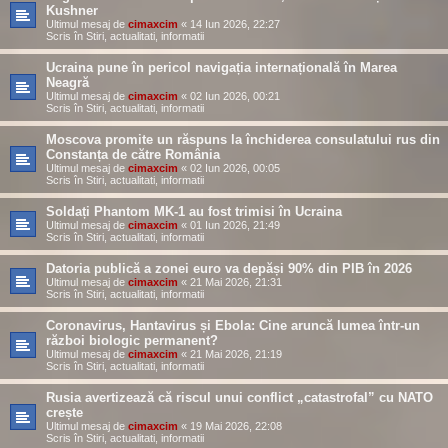
Kushner
Ultimul mesaj de
cimaxcim
«
14 Iun 2026, 22:27
Scris în
Stiri, actualitati, informatii
Ucraina pune în pericol navigația internațională în Marea
Neagră
Ultimul mesaj de
cimaxcim
«
02 Iun 2026, 00:21
Scris în
Stiri, actualitati, informatii
Moscova promite un răspuns la închiderea consulatului rus din
Constanța de către România
Ultimul mesaj de
cimaxcim
«
02 Iun 2026, 00:05
Scris în
Stiri, actualitati, informatii
Soldați Phantom MK-1 au fost trimisi în Ucraina
Ultimul mesaj de
cimaxcim
«
01 Iun 2026, 21:49
Scris în
Stiri, actualitati, informatii
Datoria publică a zonei euro va depăși 90% din PIB în 2026
Ultimul mesaj de
cimaxcim
«
21 Mai 2026, 21:31
Scris în
Stiri, actualitati, informatii
Coronavirus, Hantavirus și Ebola: Cine aruncă lumea într-un
război biologic permanent?
Ultimul mesaj de
cimaxcim
«
21 Mai 2026, 21:19
Scris în
Stiri, actualitati, informatii
Rusia avertizează că riscul unui conflict „catastrofal” cu NATO
crește
Ultimul mesaj de
cimaxcim
«
19 Mai 2026, 22:08
Scris în
Stiri, actualitati, informatii