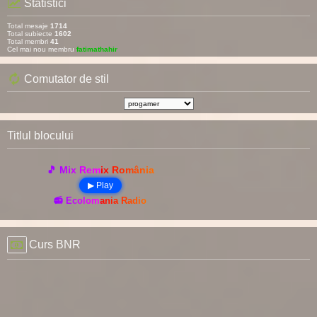
Statistici
Total mesaje
1714
Total subiecte
1602
Total membri
41
Cel mai nou membru
fatimathahir
Comutator de stil
Titlul blocului
🎵 Mix Remix România
▶ Play
📻 Ecolomania Radio
Curs BNR