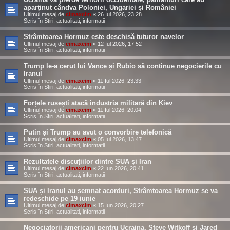
aparținut cândva Poloniei, Ungariei și României
Ultimul mesaj de
cimaxcim
«
26 Iul 2026, 23:28
Scris în
Stiri, actualitati, informatii
Strâmtoarea Hormuz este deschisă tuturor navelor
Ultimul mesaj de
cimaxcim
«
12 Iul 2026, 17:52
Scris în
Stiri, actualitati, informatii
Trump le-a cerut lui Vance și Rubio să continue negocierile cu
Iranul
Ultimul mesaj de
cimaxcim
«
11 Iul 2026, 23:33
Scris în
Stiri, actualitati, informatii
Forțele rusești atacă industria militară din Kiev
Ultimul mesaj de
cimaxcim
«
11 Iul 2026, 20:04
Scris în
Stiri, actualitati, informatii
Putin și Trump au avut o convorbire telefonică
Ultimul mesaj de
cimaxcim
«
05 Iul 2026, 13:47
Scris în
Stiri, actualitati, informatii
Rezultatele discuțiilor dintre SUA și Iran
Ultimul mesaj de
cimaxcim
«
22 Iun 2026, 20:41
Scris în
Stiri, actualitati, informatii
SUA și Iranul au semnat acorduri, Strâmtoarea Hormuz se va
redeschide pe 19 iunie
Ultimul mesaj de
cimaxcim
«
15 Iun 2026, 20:27
Scris în
Stiri, actualitati, informatii
Negociatorii americani pentru Ucraina, Steve Witkoff și Jared