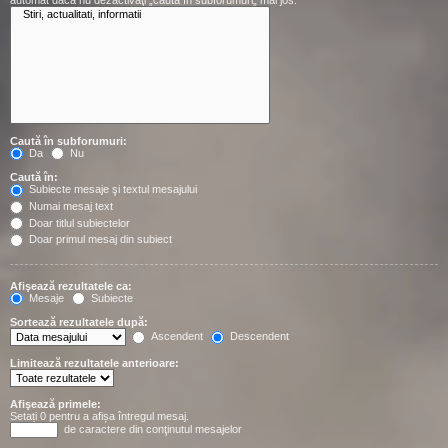
automat dacă nu dezactivaţi „caută în subforumuri„ mai jos.
Caută în subforumuri:
Da
Nu
Caută în:
Subiecte mesaje şi textul mesajului
Numai mesaj text
Doar titlul subiectelor
Doar primul mesaj din subiect
Afişează rezultatele ca:
Mesaje
Subiecte
Sortează rezultatele după:
Ascendent
Descendent
Limitează rezultatele anterioare:
Afişează primele:
Setați 0 pentru a afișa întregul mesaj.
de caractere din conţinutul mesajelor