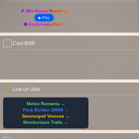
🎵 Mix Remix România
▶ Play
📻 Ecolomania Radio
Curs BNR
Link-uri Utile
Meteo Romania →
Pack Builder 18650 →
Seismograf Vrancea →
Monitorizare Trafic →