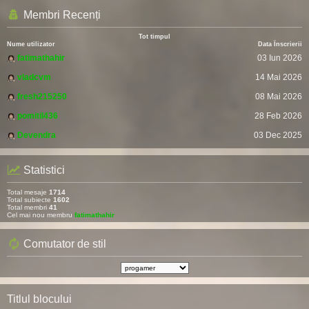
Membri Recenți
Tot timpul
Nume utilizator
Data Înscrierii
fatimathahir
03 Iun 2026
vladcvm
14 Mai 2026
fresh215250
08 Mai 2026
pomitil436
28 Feb 2026
Devendra
03 Dec 2025
Statistici
Total mesaje
1714
Total subiecte
1602
Total membri
41
Cel mai nou membru
fatimathahir
Comutator de stil
Titlul blocului