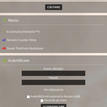
Meniu
Ecolomania Romania™®
Servere Counter-Strike
Grand Theft Auto Multiplayer
Autentificare
Nume utilizator:
Parolă:
Am uitat parola
Autentifică-mă automat la fiecare vizită
Ascunde pe mine