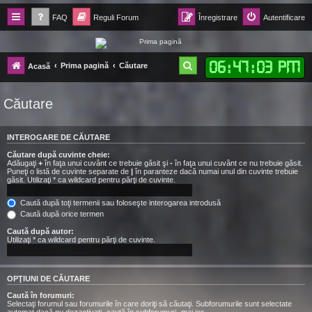
FAQ
Reguli Forum
Înregistrare
Autentificare
Forum Ecolomania™®
06
:
47
:
04 PM
C
Prima pagină
Căutare
Acasă
-= Idei pentru viitor =-
ă
Căutare
u
t
INTEROGARE DE CĂUTARE
a
Căutare după cuvinte cheie:
r
Adăugaţi
+
în faţa unui cuvânt ce trebuie găsit şi
-
în faţa unui cuvânt ce nu trebuie găsit.
Puneţi o listă de cuvinte separate de
|
în paranteze dacă numai unul din cuvinte trebuie
e
găsit. Utilizaţi * ca wildcard pentru părţi de cuvinte.
Caută după toţi termenii sau foloseşte interogarea introdusă
Caută după orice termen
Caută după autor:
Utilizaţi * ca wildcard pentru părţi de cuvinte.
OPŢIUNI DE CĂUTARE
Caută în forumuri:
Selectaţi forumul sau forumurile în care doriţi să căutaţi. Subforumurile sunt selectate