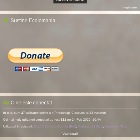
Înregistrare
Sustine Ecolomania
Cine este conectat
In total sunt
27
utilizatori online :: 4 înregistrați, 0 ascunși și 23 vizitatori
Cei mai mulţi utilizatori conectaţi au fost
621
pe 24 Feb 2026, 10:44
Utilizatori înregistraţi:
Baidu [Spider]
,
Google [Bot]
,
Majestic-12 [Bot]
,
Semrush [Bot]
Vezi detalii