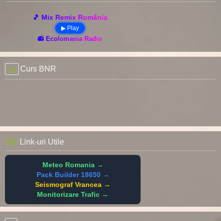
🎵 Mix Remix România
▶ Play
📻 Ecolomania Radio
Curs BNR
Link-uri Utile
Meteo Romania →
Pack Builder 18650 →
Seismograf Vrancea →
Monitorizare Trafic →