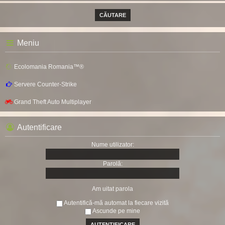
Meniu
Ecolomania Romania™®
Servere Counter-Strike
Grand Theft Auto Multiplayer
Autentificare
Nume utilizator:
Parolă:
Am uitat parola
Autentifică-mă automat la fiecare vizită
Ascunde pe mine