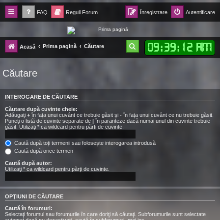
FAQ
Reguli Forum
Înregistrare
Autentificare
Forum Ecolomania™®
09
:
39
:
13 AM
C
Prima pagină
Căutare
Acasă
-= Idei pentru viitor =-
ă
Căutare
u
t
INTEROGARE DE CĂUTARE
a
Căutare după cuvinte cheie:
r
Adăugaţi
+
în faţa unui cuvânt ce trebuie găsit şi
-
în faţa unui cuvânt ce nu trebuie găsit.
Puneţi o listă de cuvinte separate de
|
în paranteze dacă numai unul din cuvinte trebuie
e
găsit. Utilizaţi * ca wildcard pentru părţi de cuvinte.
Caută după toţi termenii sau foloseşte interogarea introdusă
Caută după orice termen
Caută după autor:
Utilizaţi * ca wildcard pentru părţi de cuvinte.
OPŢIUNI DE CĂUTARE
Caută în forumuri:
Selectaţi forumul sau forumurile în care doriţi să căutaţi. Subforumurile sunt selectate