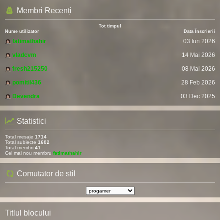
Membri Recenți
Tot timpul
Nume utilizator
Data Înscrierii
fatimathahir
03 Iun 2026
vladcvm
14 Mai 2026
fresh215250
08 Mai 2026
pomitil436
28 Feb 2026
Devendra
03 Dec 2025
Statistici
Total mesaje
1714
Total subiecte
1602
Total membri
41
Cel mai nou membru
fatimathahir
Comutator de stil
Titlul blocului