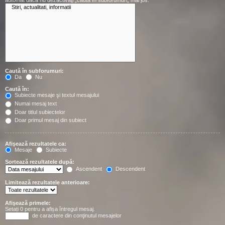
automat dacă nu dezactivaţi „caută în subforumuri„ mai jos.
Caută în subforumuri:
Da
Nu
Caută în:
Subiecte mesaje şi textul mesajului
Numai mesaj text
Doar titlul subiectelor
Doar primul mesaj din subiect
Afişează rezultatele ca:
Mesaje
Subiecte
Sortează rezultatele după:
Ascendent
Descendent
Limitează rezultatele anterioare:
Afişează primele:
Setați 0 pentru a afișa întregul mesaj.
de caractere din conţinutul mesajelor