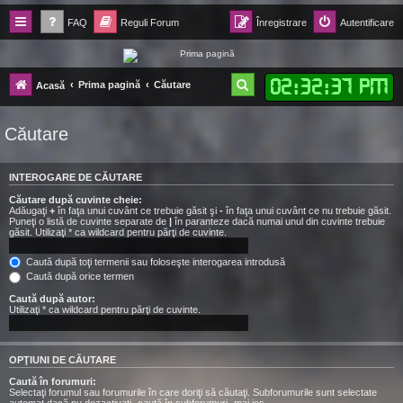
FAQ
Reguli Forum
Înregistrare
Autentificare
Forum Ecolomania™®
02
:
32
:
38 PM
C
Prima pagină
Căutare
Acasă
-= Idei pentru viitor =-
ă
Căutare
u
t
INTEROGARE DE CĂUTARE
a
Căutare după cuvinte cheie:
r
Adăugaţi
+
în faţa unui cuvânt ce trebuie găsit şi
-
în faţa unui cuvânt ce nu trebuie găsit.
Puneţi o listă de cuvinte separate de
|
în paranteze dacă numai unul din cuvinte trebuie
e
găsit. Utilizaţi * ca wildcard pentru părţi de cuvinte.
Caută după toţi termenii sau foloseşte interogarea introdusă
Caută după orice termen
Caută după autor:
Utilizaţi * ca wildcard pentru părţi de cuvinte.
OPŢIUNI DE CĂUTARE
Caută în forumuri:
Selectaţi forumul sau forumurile în care doriţi să căutaţi. Subforumurile sunt selectate