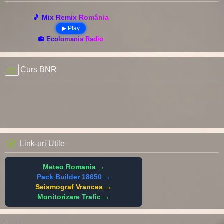
🎵 Mix Remix România
▶ Play
📻 Ecolomania Radio
Curs BNR
Link-uri Utile
Meteo Romania →
Pack Builder 18650 →
Seismograf Vrancea →
Monitorizare Trafic →