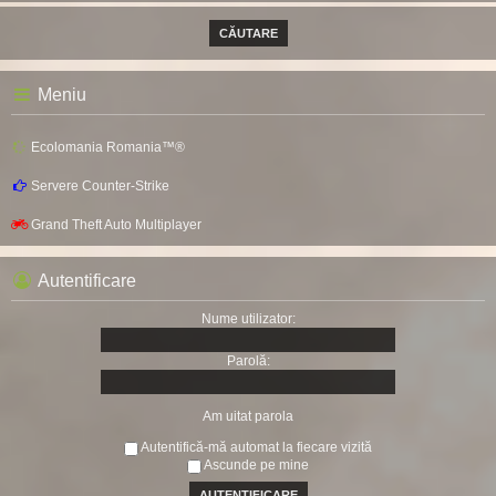
Meniu
Ecolomania Romania™®
Servere Counter-Strike
Grand Theft Auto Multiplayer
Autentificare
Nume utilizator:
Parolă:
Am uitat parola
Autentifică-mă automat la fiecare vizită
Ascunde pe mine