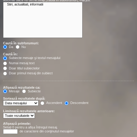
automat dacă nu dezactivaţi „caută în subforumuri„ mai jos.
Caută în subforumuri:
Da
Nu
Caută în:
Subiecte mesaje şi textul mesajului
Numai mesaj text
Doar titlul subiectelor
Doar primul mesaj din subiect
Afişează rezultatele ca:
Mesaje
Subiecte
Sortează rezultatele după:
Ascendent
Descendent
Limitează rezultatele anterioare:
Afişează primele:
Setați 0 pentru a afișa întregul mesaj.
de caractere din conţinutul mesajelor