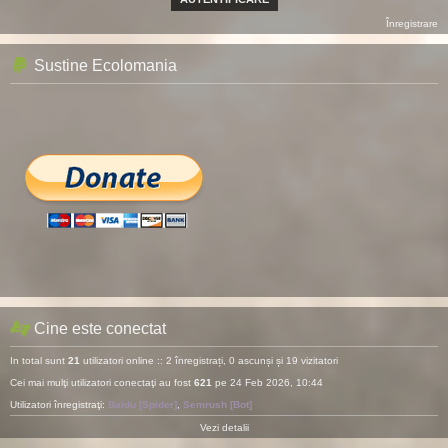
Înregistrare
Sustine Ecolomania
Cine este conectat
In total sunt
21
utilizatori online :: 2 înregistrați, 0 ascunși și 19 vizitatori
Cei mai mulţi utilizatori conectaţi au fost
621
pe 24 Feb 2026, 10:44
Utilizatori înregistraţi:
Baidu [Spider]
,
Semrush [Bot]
Vezi detalii