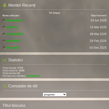
Membri Recenți
Tot timpul
Nume utilizator
Data Înscrierii
fatimathahir
03 Iun 2026
vladcvm
14 Mai 2026
fresh215250
08 Mai 2026
pomitil436
28 Feb 2026
Devendra
03 Dec 2025
Statistici
Total mesaje
1714
Total subiecte
1602
Total membri
41
Cel mai nou membru
fatimathahir
Comutator de stil
Titlul blocului