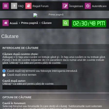
FAQ
Reguli Forum
Înregistrare
Autentificare
Forum Ecolomania™®
02
:
30
:
49 PM
C
Prima pagină
Căutare
Acasă
-= Idei pentru viitor =-
ă
Căutare
u
t
INTEROGARE DE CĂUTARE
a
Căutare după cuvinte cheie:
r
Adăugaţi
+
în faţa unui cuvânt ce trebuie găsit şi
-
în faţa unui cuvânt ce nu trebuie găsit.
Puneţi o listă de cuvinte separate de
|
în paranteze dacă numai unul din cuvinte trebuie
e
găsit. Utilizaţi * ca wildcard pentru părţi de cuvinte.
Caută după toţi termenii sau foloseşte interogarea introdusă
Caută după orice termen
Caută după autor:
Utilizaţi * ca wildcard pentru părţi de cuvinte.
OPŢIUNI DE CĂUTARE
Caută în forumuri:
Selectaţi forumul sau forumurile în care doriţi să căutaţi. Subforumurile sunt selectate