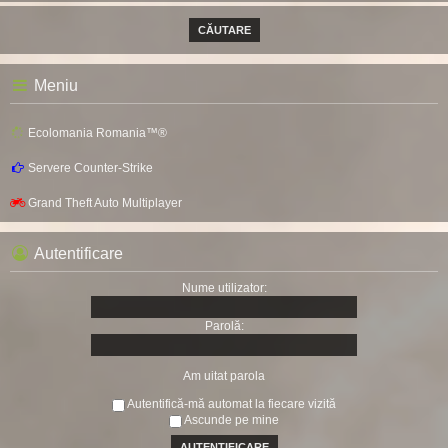
Meniu
Ecolomania Romania™®
Servere Counter-Strike
Grand Theft Auto Multiplayer
Autentificare
Nume utilizator:
Parolă:
Am uitat parola
Autentifică-mă automat la fiecare vizită
Ascunde pe mine