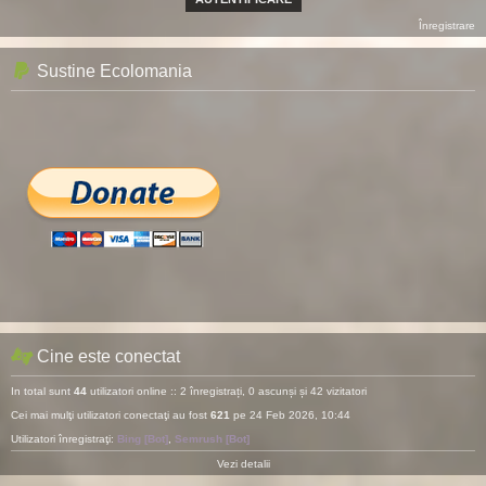
Înregistrare
Sustine Ecolomania
Cine este conectat
In total sunt
44
utilizatori online :: 2 înregistrați, 0 ascunși și 42 vizitatori
Cei mai mulţi utilizatori conectaţi au fost
621
pe 24 Feb 2026, 10:44
Utilizatori înregistraţi:
Bing [Bot]
,
Semrush [Bot]
Vezi detalii