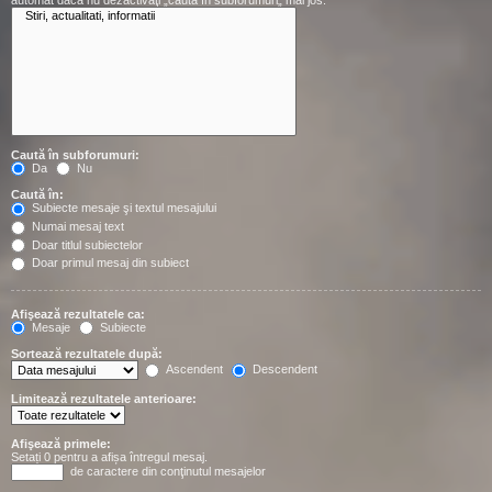
automat dacă nu dezactivaţi „caută în subforumuri„ mai jos.
Caută în subforumuri:
Da
Nu
Caută în:
Subiecte mesaje şi textul mesajului
Numai mesaj text
Doar titlul subiectelor
Doar primul mesaj din subiect
Afişează rezultatele ca:
Mesaje
Subiecte
Sortează rezultatele după:
Ascendent
Descendent
Limitează rezultatele anterioare:
Afişează primele:
Setați 0 pentru a afișa întregul mesaj.
de caractere din conţinutul mesajelor