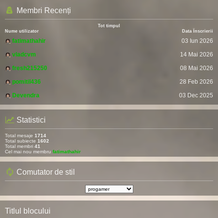
Membri Recenți
Tot timpul
Nume utilizator
Data Înscrierii
fatimathahir
03 Iun 2026
vladcvm
14 Mai 2026
fresh215250
08 Mai 2026
pomitil436
28 Feb 2026
Devendra
03 Dec 2025
Statistici
Total mesaje
1714
Total subiecte
1602
Total membri
41
Cel mai nou membru
fatimathahir
Comutator de stil
Titlul blocului