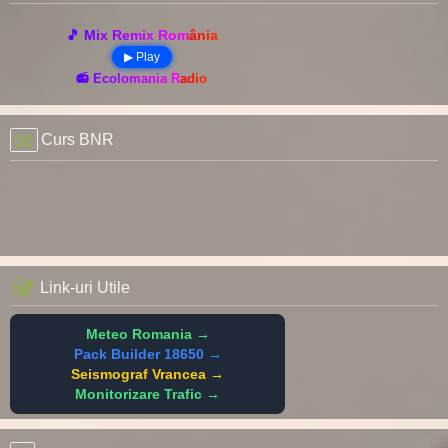
🎵 Mix Remix România
▶ Play
📻 Ecolomania Radio
Curs BNR
Link-uri Utile
Meteo Romania →
Pack Builder 18650 →
Seismograf Vrancea →
Monitorizare Trafic →