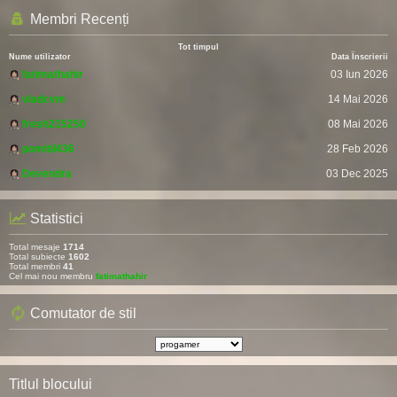
Membri Recenți
Tot timpul
Nume utilizator
Data Înscrierii
fatimathahir
03 Iun 2026
vladcvm
14 Mai 2026
fresh215250
08 Mai 2026
pomitil436
28 Feb 2026
Devendra
03 Dec 2025
Statistici
Total mesaje
1714
Total subiecte
1602
Total membri
41
Cel mai nou membru
fatimathahir
Comutator de stil
Titlul blocului