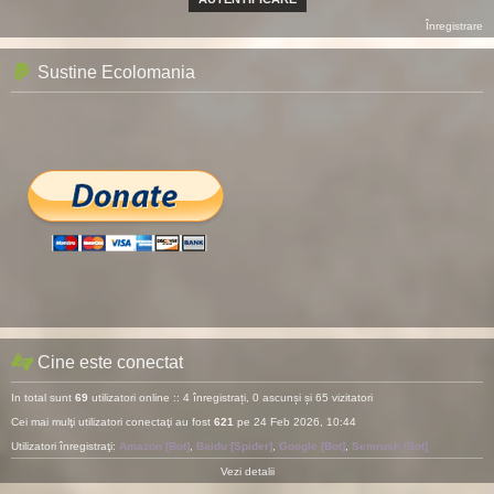
Înregistrare
Sustine Ecolomania
Cine este conectat
In total sunt
69
utilizatori online :: 4 înregistrați, 0 ascunși și 65 vizitatori
Cei mai mulţi utilizatori conectaţi au fost
621
pe 24 Feb 2026, 10:44
Utilizatori înregistraţi:
Amazon [Bot]
,
Baidu [Spider]
,
Google [Bot]
,
Semrush [Bot]
Vezi detalii