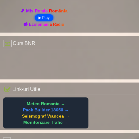
🎵 Mix Remix România
▶ Play
📻 Ecolomania Radio
Curs BNR
Link-uri Utile
Meteo Romania →
Pack Builder 18650 →
Seismograf Vrancea →
Monitorizare Trafic →