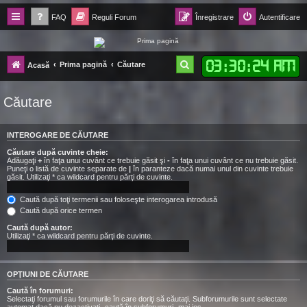
FAQ
Reguli Forum
Înregistrare
Autentificare
Forum Ecolomania™®
03
:
30
:
25 AM
C
Prima pagină
Căutare
Acasă
-= Idei pentru viitor =-
ă
Căutare
u
t
INTEROGARE DE CĂUTARE
a
Căutare după cuvinte cheie:
r
Adăugaţi
+
în faţa unui cuvânt ce trebuie găsit şi
-
în faţa unui cuvânt ce nu trebuie găsit.
Puneţi o listă de cuvinte separate de
|
în paranteze dacă numai unul din cuvinte trebuie
e
găsit. Utilizaţi * ca wildcard pentru părţi de cuvinte.
Caută după toţi termenii sau foloseşte interogarea introdusă
Caută după orice termen
Caută după autor:
Utilizaţi * ca wildcard pentru părţi de cuvinte.
OPŢIUNI DE CĂUTARE
Caută în forumuri:
Selectaţi forumul sau forumurile în care doriţi să căutaţi. Subforumurile sunt selectate