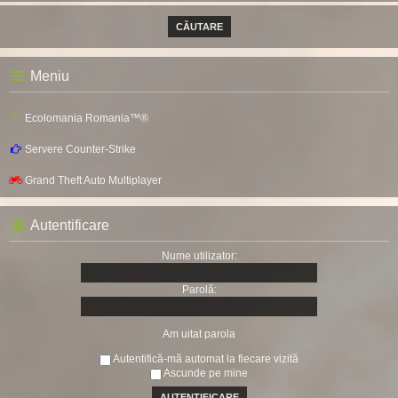
Meniu
Ecolomania Romania™®
Servere Counter-Strike
Grand Theft Auto Multiplayer
Autentificare
Nume utilizator:
Parolă:
Am uitat parola
Autentifică-mă automat la fiecare vizită
Ascunde pe mine