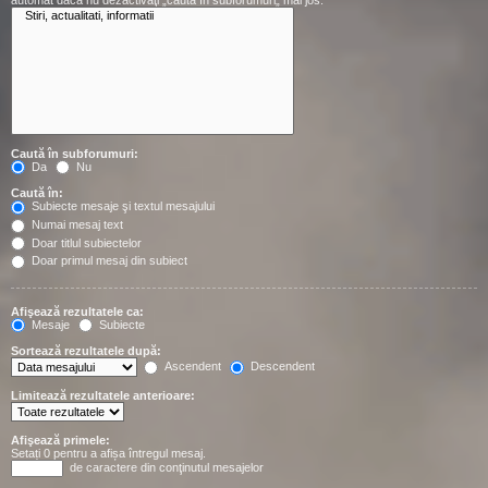
automat dacă nu dezactivaţi „caută în subforumuri„ mai jos.
Caută în subforumuri:
Da
Nu
Caută în:
Subiecte mesaje şi textul mesajului
Numai mesaj text
Doar titlul subiectelor
Doar primul mesaj din subiect
Afişează rezultatele ca:
Mesaje
Subiecte
Sortează rezultatele după:
Ascendent
Descendent
Limitează rezultatele anterioare:
Afişează primele:
Setați 0 pentru a afișa întregul mesaj.
de caractere din conţinutul mesajelor