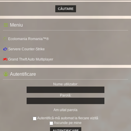
Meniu
Ecolomania Romania™®
Servere Counter-Strike
Grand Theft Auto Multiplayer
Autentificare
Nume utilizator:
Parolă:
Am uitat parola
Autentifică-mă automat la fiecare vizită
Ascunde pe mine