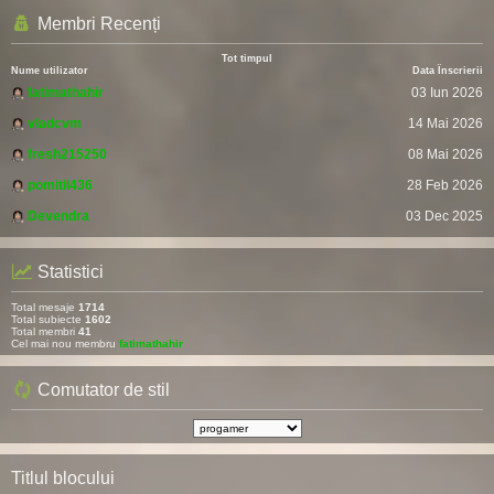
Membri Recenți
Tot timpul
Nume utilizator
Data Înscrierii
fatimathahir
03 Iun 2026
vladcvm
14 Mai 2026
fresh215250
08 Mai 2026
pomitil436
28 Feb 2026
Devendra
03 Dec 2025
Statistici
Total mesaje
1714
Total subiecte
1602
Total membri
41
Cel mai nou membru
fatimathahir
Comutator de stil
Titlul blocului