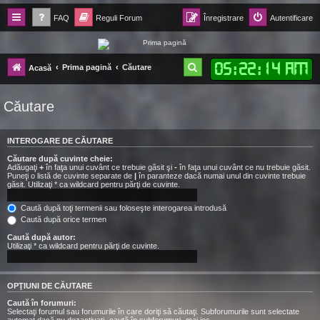
FAQ
Reguli Forum
Înregistrare
Autentificare
Forum Ecolomania™®
05
:
22
:
15 AM
C
Prima pagină
Căutare
Acasă
-= Idei pentru viitor =-
ă
Căutare
u
t
INTEROGARE DE CĂUTARE
a
Căutare după cuvinte cheie:
r
Adăugaţi
+
în faţa unui cuvânt ce trebuie găsit şi
-
în faţa unui cuvânt ce nu trebuie găsit.
Puneţi o listă de cuvinte separate de
|
în paranteze dacă numai unul din cuvinte trebuie
e
găsit. Utilizaţi * ca wildcard pentru părţi de cuvinte.
Caută după toţi termenii sau foloseşte interogarea introdusă
Caută după orice termen
Caută după autor:
Utilizaţi * ca wildcard pentru părţi de cuvinte.
OPŢIUNI DE CĂUTARE
Caută în forumuri:
Selectaţi forumul sau forumurile în care doriţi să căutaţi. Subforumurile sunt selectate