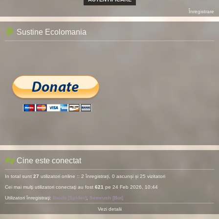
Înregistrare
Sustine Ecolomania
Cine este conectat
In total sunt
27
utilizatori online :: 2 înregistrați, 0 ascunși și 25 vizitatori
Cei mai mulţi utilizatori conectaţi au fost
621
pe 24 Feb 2026, 10:44
Utilizatori înregistraţi:
Baidu [Spider]
,
Semrush [Bot]
Vezi detalii