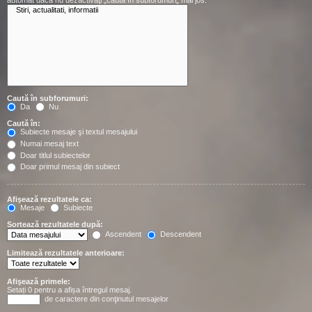
automat dacă nu dezactivaţi „caută în subforumuri„ mai jos.
Caută în subforumuri:
Da
Nu
Caută în:
Subiecte mesaje şi textul mesajului
Numai mesaj text
Doar titlul subiectelor
Doar primul mesaj din subiect
Afişează rezultatele ca:
Mesaje
Subiecte
Sortează rezultatele după:
Ascendent
Descendent
Limitează rezultatele anterioare:
Afişează primele:
Setați 0 pentru a afișa întregul mesaj.
de caractere din conţinutul mesajelor