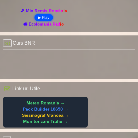
🎵 Mix Remix România
▶ Play
📻 Ecolomania Radio
Curs BNR
Link-uri Utile
Meteo Romania →
Pack Builder 18650 →
Seismograf Vrancea →
Monitorizare Trafic →