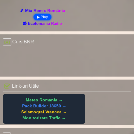
🎵 Mix Remix România
▶ Play
📻 Ecolomania Radio
Curs BNR
Link-uri Utile
Meteo Romania →
Pack Builder 18650 →
Seismograf Vrancea →
Monitorizare Trafic →