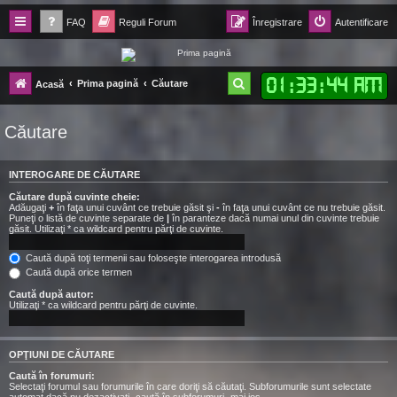
FAQ
Reguli Forum
Înregistrare
Autentificare
Forum Ecolomania™®
01
:
33
:
44 AM
C
Prima pagină
Căutare
Acasă
-= Idei pentru viitor =-
ă
Căutare
u
t
INTEROGARE DE CĂUTARE
a
Căutare după cuvinte cheie:
r
Adăugaţi
+
în faţa unui cuvânt ce trebuie găsit şi
-
în faţa unui cuvânt ce nu trebuie găsit.
Puneţi o listă de cuvinte separate de
|
în paranteze dacă numai unul din cuvinte trebuie
e
găsit. Utilizaţi * ca wildcard pentru părţi de cuvinte.
Caută după toţi termenii sau foloseşte interogarea introdusă
Caută după orice termen
Caută după autor:
Utilizaţi * ca wildcard pentru părţi de cuvinte.
OPŢIUNI DE CĂUTARE
Caută în forumuri:
Selectaţi forumul sau forumurile în care doriţi să căutaţi. Subforumurile sunt selectate