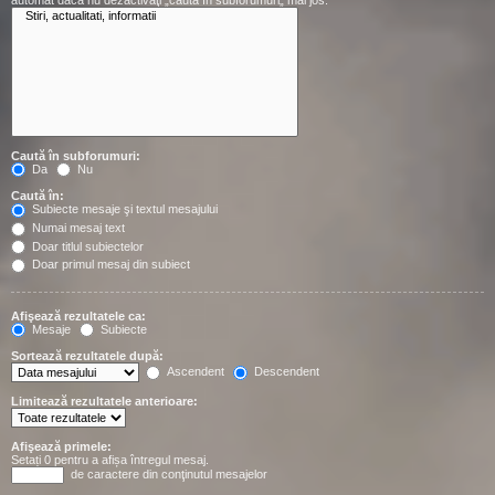
automat dacă nu dezactivaţi „caută în subforumuri„ mai jos.
Caută în subforumuri:
Da
Nu
Caută în:
Subiecte mesaje şi textul mesajului
Numai mesaj text
Doar titlul subiectelor
Doar primul mesaj din subiect
Afişează rezultatele ca:
Mesaje
Subiecte
Sortează rezultatele după:
Ascendent
Descendent
Limitează rezultatele anterioare:
Afişează primele:
Setați 0 pentru a afișa întregul mesaj.
de caractere din conţinutul mesajelor