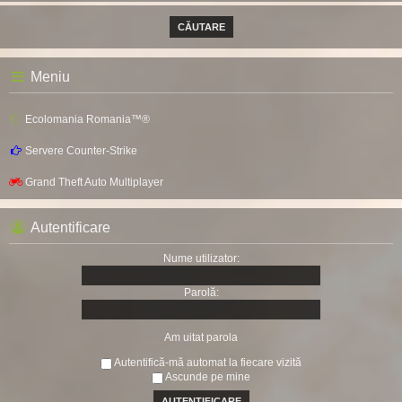
Meniu
Ecolomania Romania™®
Servere Counter-Strike
Grand Theft Auto Multiplayer
Autentificare
Nume utilizator:
Parolă:
Am uitat parola
Autentifică-mă automat la fiecare vizită
Ascunde pe mine