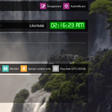
Înregistrare
Autentificare
02
:
16
:
24 AM
CĂUTARE
a
Membri
Şterge cookie-urile
Ora este
UTC+03:00