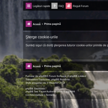
Legături rapide
FAQ
Reguli Forum
Forum Ecolomania™®
-= Idei pentru viitor =-
Prima pagină
Acasă
Şterge cookie-urile
Sunteţi sigur că doriţi ştergerea tuturor cookie-urilor primite d
Prima pagină
Acasă
Furnizat de
phpBB
® Forum Software © phpBB Limited
Translation/Traducere:
phpBB România
Style
progamer
de ©
Mazeltof
2018
phpBB SiteMaker
phpBB Two Factor Authentication ©
paul999
Confidențialitate
|
Termeni