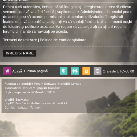
Pentru a vă autentifica, trebuie să vă înregistraţi. Înregistrarea durează câteva
secunde, dar vă va oferi facilităţi suplimentare. Administratorul forumului poate
de asemenea să acorde permisiuni suplimentare utilizatorilor înregistraţi.
Înainte de a vă autentifica, asiguraţi-vă că sunteţi familiarizat cu termenii noştri
de folosire şi politicile asociate. Vă rugăm să vă asiguraţi că aţi citit regulile
forumului înainte să navigaţi pe acesta.
Termeni de utilizare
|
Politica de confidenţialitate
ÎNREGISTRARE
Prima pagină
Acasă
Ora este
UTC+03:00
Furnizat de
phpBB
® Forum Software © phpBB Limited
Translation/Traducere:
phpBB România
Style
progamer
de ©
Mazeltof
2018
phpBB SiteMaker
phpBB Two Factor Authentication ©
paul999
Confidențialitate
|
Termeni