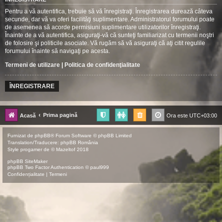
Pentru a vă autentifica, trebuie să vă înregistraţi. Înregistrarea durează câteva
secunde, dar vă va oferi facilităţi suplimentare. Administratorul forumului poate
de asemenea să acorde permisiuni suplimentare utilizatorilor înregistraţi.
Înainte de a vă autentifica, asiguraţi-vă că sunteţi familiarizat cu termenii noştri
de folosire şi politicile asociate. Vă rugăm să vă asiguraţi că aţi citit regulile
forumului înainte să navigaţi pe acesta.
Termeni de utilizare
|
Politica de confidenţialitate
ÎNREGISTRARE
Prima pagină
Acasă
Ora este
UTC+03:00
Furnizat de
phpBB
® Forum Software © phpBB Limited
Translation/Traducere:
phpBB România
Style
progamer
de ©
Mazeltof
2018
phpBB SiteMaker
phpBB Two Factor Authentication ©
paul999
Confidențialitate
|
Termeni