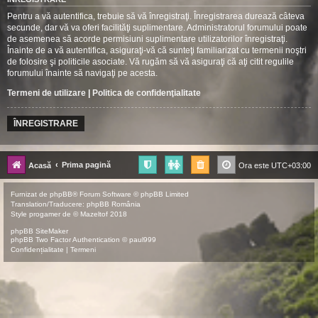
Pentru a vă autentifica, trebuie să vă înregistraţi. Înregistrarea durează câteva
secunde, dar vă va oferi facilităţi suplimentare. Administratorul forumului poate
de asemenea să acorde permisiuni suplimentare utilizatorilor înregistraţi.
Înainte de a vă autentifica, asiguraţi-vă că sunteţi familiarizat cu termenii noştri
de folosire şi politicile asociate. Vă rugăm să vă asiguraţi că aţi citit regulile
forumului înainte să navigaţi pe acesta.
Termeni de utilizare
|
Politica de confidenţialitate
ÎNREGISTRARE
Prima pagină
Acasă
Ora este
UTC+03:00
Furnizat de
phpBB
® Forum Software © phpBB Limited
Translation/Traducere:
phpBB România
Style
progamer
de ©
Mazeltof
2018
phpBB SiteMaker
phpBB Two Factor Authentication ©
paul999
Confidențialitate
|
Termeni