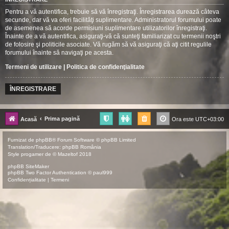
Pentru a vă autentifica, trebuie să vă înregistraţi. Înregistrarea durează câteva
secunde, dar vă va oferi facilităţi suplimentare. Administratorul forumului poate
de asemenea să acorde permisiuni suplimentare utilizatorilor înregistraţi.
Înainte de a vă autentifica, asiguraţi-vă că sunteţi familiarizat cu termenii noştri
de folosire şi politicile asociate. Vă rugăm să vă asiguraţi că aţi citit regulile
forumului înainte să navigaţi pe acesta.
Termeni de utilizare
|
Politica de confidenţialitate
ÎNREGISTRARE
Prima pagină
Acasă
Ora este
UTC+03:00
Furnizat de
phpBB
® Forum Software © phpBB Limited
Translation/Traducere:
phpBB România
Style
progamer
de ©
Mazeltof
2018
phpBB SiteMaker
phpBB Two Factor Authentication ©
paul999
Confidențialitate
|
Termeni