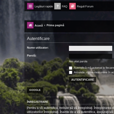
Legături rapide
FAQ
Reguli Forum
Forum Ecolomania™®
-= Idei pentru viitor =-
Prima pagină
Acasă
Autentificare
Nume utilizator:
Parolă:
Am uitat parola
Autentifică-mă automat la fiecare 
Ascunde starea mea online în a
GOOGLE
ÎNREGISTRARE
Pentru a vă autentifica, trebuie să vă înregistraţi. Înregistrar
utilizatorilor înregistraţi. Înainte de a vă autentifica, asiguraţi-v