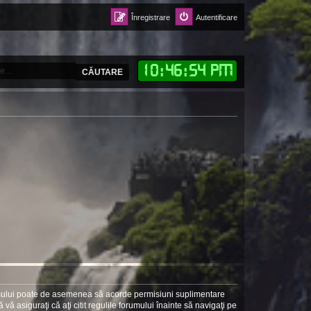
Înregistrare
Autentificare
10
:
46
:
55 PM
CĂUTARE
forumului poate de asemenea să acorde permisiuni suplimentare
să vă asiguraţi că aţi citit regulile forumului înainte să navigaţi pe