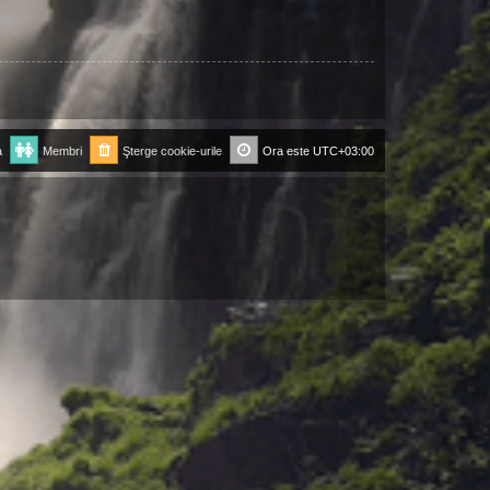
a
Membri
Şterge cookie-urile
Ora este
UTC+03:00