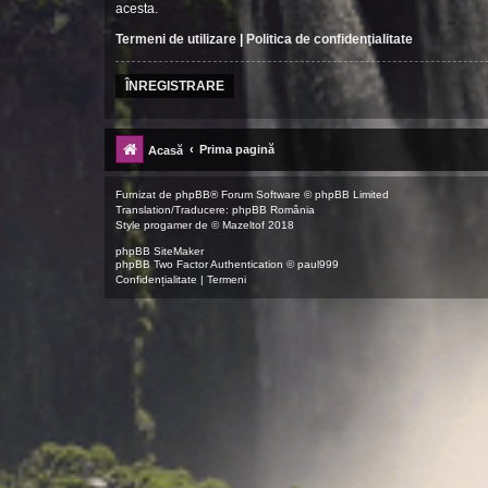
acesta.
Termeni de utilizare
|
Politica de confidenţialitate
ÎNREGISTRARE
Prima pagină
Acasă
Furnizat de
phpBB
® Forum Software © phpBB Limited
Translation/Traducere:
phpBB România
Style
progamer
de ©
Mazeltof
2018
phpBB SiteMaker
phpBB Two Factor Authentication ©
paul999
Confidențialitate
|
Termeni