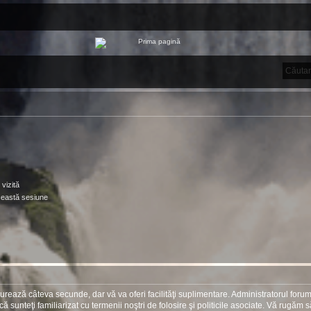
vizită
ceastă sesiune
ea durează câteva secunde, dar vă va oferi facilităţi suplimentare. Administratorul 
ă că sunteţi familiarizat cu termenii noştri de folosire şi politicile asociate. Vă rugăm 